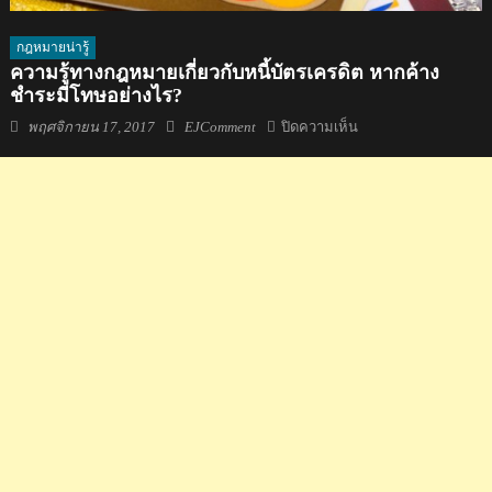
กฎหมายน่ารู้
ความรู้ทางกฎหมายเกี่ยวกับหนี้บัตรเครดิต หากค้าง
ชำระมีโทษอย่างไร?
Posted
Author
บน
พฤศจิกายน 17, 2017
EJComment
ปิดความเห็น
on
ความ
รู้
ทาง
กฎหมาย
เกี่ยว
กับ
หนี้
บัตร
เครดิต
หาก
ค้าง
ชำระ
มี
โทษ