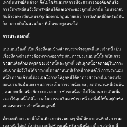
เท่านั้นทรัพย์สินต่างๆ จึงไม่ใช่สินสมรสการที่จะสามารถบังคับคดีหรือ
การยึดทรัพย์สินจึงยึดทรัพย์สินได้แต่เฉพาะของลูกหนี้เท่านั้น ในทางกลับ
กันถ้าจดทะเบียนสมรสถูกต้องตามกฎหมายแล้ว การบังคับคดียึดทรัพย์สิน
ก็สามารถยึดในส่วนอื่นๆ ที่เป็นของคู่สมรสได้
การประนอมหนี้
แน่นอนเรื่องนี้ เป็นเรื่องที่ค่อนข้างสำคัญระหว่างลูกหนี้และเจ้าหนี้ เป็น
เรื่องที่ต่างฝ่ายต่างต้องหาทางออกร่วมกัน การประนอมหนี้นั้นก็เป็นการ
ช่วยกันคิดด้วยเหตุผลของเจ้าหนี้และลูกหนี้ เช่นลูกหนี้อาจตกอยู่ในภาวะ
เงินขาดมือจึงไม่ได้ชำระหนี้ตามกำหนดที่เจ้าหนี้กำหนดไว้ การประนอม
หนี้ก็เท่ากับเจ้าหนี้ต้องเปิดโอกาสให้ลูกหนี้ได้หาทางชำระหนี้เบาลงหรือ
ผ่อนปรนกันนั้นเอง เช่นอาจจะเป็นการจ่ายน้อยลง , ลดจำนวนหนี้เงินต้น
, ลดดอกเบี้ย หรือ ยืดระยะเวลาการชำระหนี้ออกไปให้นานกว่าเดิมเพิ่ม
เวลาให้ลูกหนี้ได้มีโอกาสในการหาเงินมาชำระหนี้ แต่ทั้งนี้ก็ขึ้นอยู่กับข้อ
ตกลงระหว่าง เจ้าหนี้และลูกหนี้
ทั้งหมดที่กล่าวมานี้ก็เป็นเพียงภาพรวมต่างๆ ซึ่งก็มีหลายคนที่กลัวการต่อ
รอง หรือไม่กล้าไปศาล เลยไม่ชำระหนี้ หรือ หนีหนี้เอาดื้อ ๆ สุดท้ายนี้