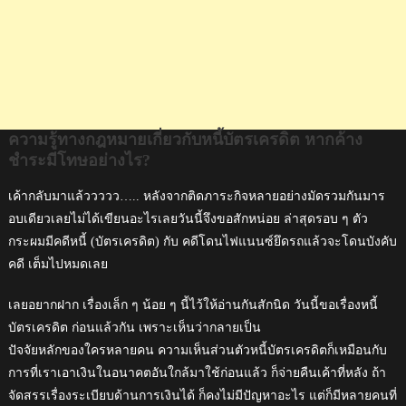
อย่างไร?
ความรู้ทางกฎหมายเกี่ยวกับหนี้บัตรเครดิต หากค้าง
ชำระมีโทษอย่างไร?
เค้ากลับมาแล้ววววว….. หลังจากติดภาระกิจหลายอย่างมัดรวมกันมาร
อบเดียวเลยไม่ได้เขียนอะไรเลยวันนี้จึงขอสักหน่อย ล่าสุดรอบ ๆ ตัว
กระผมมีคดีหนี้ (บัตรเครดิต) กับ คดีโดนไฟแนนซ์ยึดรถแล้วจะโดนบังคับ
คดี เต็มไปหมดเลย
เลยอยากฝาก เรื่องเล็ก ๆ น้อย ๆ นี้ไว้ให้อ่านกันสักนิด วันนี้ขอเรื่องหนี้
บัตรเครดิต ก่อนแล้วกัน เพราะเห็นว่ากลายเป็น
ปัจจัยหลักของใครหลายคน ความเห็นส่วนตัวหนี้บัตรเครดิตก็เหมือนกับ
การที่เราเอาเงินในอนาคตอันใกล้มาใช้ก่อนแล้ว ก็จ่ายคืนเค้าที่หลัง ถ้า
จัดสรรเรื่องระเบียบด้านการเงินได้ ก็คงไม่มีปัญหาอะไร แต่ก็มีหลายคนที่