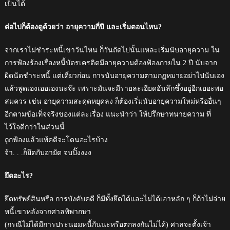
เป็นได้
ต่อไปก็ต้องดูด้วยว่า อายุความกี่ปี และเริ่มตอนไหน?
จากเราไม่ชำระหนี้เขาวันไหน ก็วันถัดไปนั้นแหละเริ่มนับอายุความ ใน
การฟ้องร้องเรื่องหนี้บัตรเครดิตมีอายุความต้องฟ้องภายใน 2 ปี นับจาก
ผิดนัดชำระหนี้ แต่เดี๋ยวก่อน การนับอายุความตามกฏหมายอย่าไปนับเอง
แล้วพูดเองเออเองนะจ๊ะ เพราะมันจะมีรายละเอียดอันลึกซึ้งอยู่อีกเยอะพอ
สมควร เช่น อายุความสะดุดหยุดลง ก็ต้องเริ่มนับอายุความใหม่หรืออื่นๆ
อีกตามข้อเท็จจริงของแต่ละเรื่อง แนะนำว่า ให้ปรึกษาทนายความ ที่
ไว้ใจดีกว่าในส่วนนี้
ถูกฟ้องแล้วแพ้คดีจะโดนอะไรบ้าง
จ้า. . .ก็ยึดกับอายัด จบปิ๊งงงง
ยึดอะไร?
ยึดทรัพย์สินหรือ การบังคับคดี ก็มีทั้งยึดได้และไม่ได้เอาหลัก ๆ ก็ถ้าไม่จ่าย
หนี้เขาหลังจากศาลพิพากษา
(กรณีไม่ได้มีการประนอมหนี้กันนะหรือตกลงกันไม่ได้) ศาลจะตั้งเจ้า