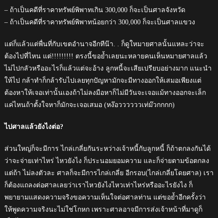
– ถ้าเป็นคดีที่ราคาทรัพย์พิพาทเกิน 300,000 ก็จะเป็นศาลจังหวัด
– ถ้าเป็นคดีที่ราคาทรัพย์พิพาทน้อยกว่า 300,000 ก็จะเป็นศาลแขวง
แต่ก็แล้วแต่พื่นที่กับเขตอำนาจอีกทีน๊า. . ก็ดูใหมายศาลนั้นแหละว่าจะ
ต้องไปที่ไหน แต่!!!!!!!!! ตรงนี้ขอย้ำเลยนะหลายคนเห็นหมายศาลแล้ว
ไม่ไปกลัวหรืออะไรก็แล้วแต่จะอ้าง ลูกหนี้จะเสียเปรียบอย่างมาก แนะนำ
ให้ไป กล้าทำก็กล้ารับไปเลยทุกปัญหามักจะมีทางออกให้เสมอเพียงแต่
ต้องหาให้เจอเท่านั้นเองถ้าไม่ลงมือหาก็ไม่มีวันจะเจอแม้ทางออกจะเล็ก
แค่ไหนถ้าตั้งใจหาก็มักจะเจอเสมอ (หง๊อววววววเท่ม๊วกกกก)
ไปศาลแล้วยังไงต่อ?
ส่วนใหญ่ก็จะมีการ ไกล่เกลี่ยกันระหว่างเจ้าหนี้กับลูกหนี้ ก็ถ้าตกลงกันได้
ว่าจะจ่ายเท่าไหร่ ไหวยังไง ก็ประนอมยอมความ และก็จ่ายตามข้อตกลง
แต่ถ้า ไม่ลงตัวละ ศาลก็จะมีการไกล่เกลี่ย อีกรอบ(ไกล่เกลี่ยโดยศาล) เรา
ก็ต้องแถลงต่อศาลเลยว่าเราไหวยังไงไหวเท่าไหร่หรืออะไรยังไง ก็
พยายามแสดงความจริงขอความเห็นใจต่อศาลท่าน แต่ขอย้ำอีกครั้งว่า
ให้พูดความจริงนะไม่ใช่โกหก เพราะศาลอาจมีการส่งเจ้าหน้าที่มาดูก็