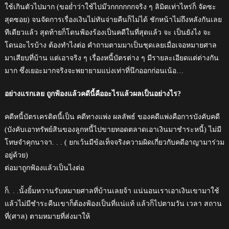
ใช้เกินตัวไปมาก (ขอย่ำว่าใช้ไปม๊วกกกกกกจริง ๆ ลิมิตเท่าไหร่ก็ จัดซะ
สุดซอย) จนจัดการเรื่องเงินไม่ทันจ่ายคืนก็ไม่ได้ ชักหน้าไม่ถึงหลังกันเลย
ทีเดียวแล้ว สุดท้ายก็โดนฟ้องร้องเป็นคดีในที่สุดแล้ว จะ เป็นยังไง จะ
โดนอะไรบ้าง ต้องทำไงต่อ คำถามตามมาเป็นชุดเลยเมื่อเจอหมายศาล
มาเสียบที่บ้าน แต่เอาจริง ๆ เรื่องหนี้บัตรต่าง ๆ มีรายละเอียดแต่ต่างกัน
มาก ซึ่งเยอะมากจริงจะพยายามแบ่งเท่าที่นึกออกก่อนเน้อ…
อย่างแรกเลย ถูกฟ้องแล้วคดีนี้คืออะไรแล้วผลเป็นอย่างไร?
คดีหนี้บัตรเครดิตนี้เป็น คดีทางแพ่ง ผลลัพธ์ ของคดีแพ่งคือการบังคับคดี
(บังคับเอาทรัพย์สินของลูกหนี้ไปขายทอดตลาดเอาเงินมาชำระหนี้) ไม่มี
โทษจำคุกนาจา. . . ( ยกเว้นมีข้อเท็จจริงความผิดเกี่ยวกับคดีอาญามาร่วม
อยู่ด้วย)
ต่อมาถูกฟ้องแล้วเป็นไงต่อ
ก็. . .นั้งยิ้มหวานรับหมายศาลที่บ้านเลยจ้า แน่นอนเราเอาเงินเขามาใช้
แล้วไม่มีชำระคืนเขาก็ต้องฟ้องเป็นที่แน่แท้ แล้วก็ไปตามวัน เวลา สถาน
ที่(ศาล) ตามหมายที่ส่งมาให้