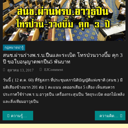
กฎหมายน่ารู้
สนช.ผ่านร่างพ.ร.บ.ปืนและระเบิด โทรป่วนวางบึ้ม คุก 3
ปี ขอใบอนุญาตพกปืน5 พันบาท
Author
Posted
EJComment
ตุลาคม 13, 2017
on
วันนี้ ( 12 ต.ค. 60) ที่รัฐสภา ที่ประชุมสภานิติบัญญัติแห่งชาติ (สนช.) มี
มติเสียงข้างมาก 201 ต่อ 1 คะแนน งดออกเสียง 5 เสียง เห็นสมควร
ประกาศใช้ร่างพ.ร.บ.อาวุธปืน เครื่องกระสุนปืน วัตถุระเบิด ดอกไม้เพลิง
และสิ่งเทียมอาวุธปืน
แนะแนว
ความรู้สึกชาวต่างชาติหลังได้เห็นและได้ชิมข้าวเหนียวมะม่วงของไทย
ความคิดเห็นชาวต่างชาติหลังจากที่ชมวิดีโอนำเสนอปราสาทสัจธรรม
เรื่อง