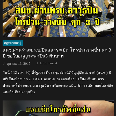
กฎหมายน่ารู้
สนช.ผ่านร่างพ.ร.บ.ปืนและระเบิด โทรป่วนวางบึ้ม คุก 3
ปี ขอใบอนุญาตพกปืน5 พันบาท
Author
Posted
EJComment
ตุลาคม 13, 2017
on
วันนี้ ( 12 ต.ค. 60) ที่รัฐสภา ที่ประชุมสภานิติบัญญัติแห่งชาติ (สนช.) มี
มติเสียงข้างมาก 201 ต่อ 1 คะแนน งดออกเสียง 5 เสียง เห็นสมควร
ประกาศใช้ร่างพ.ร.บ.อาวุธปืน เครื่องกระสุนปืน วัตถุระเบิด ดอกไม้เพลิง
และสิ่งเทียมอาวุธปืน