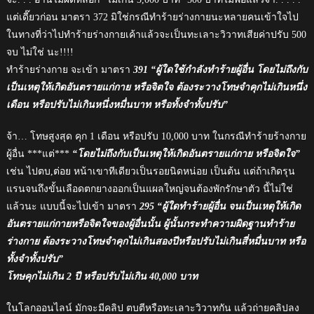
แต่เดี๊ยวก่อน มาตรา 372 มิใช่กรณีทำร้ายร่างกายนะหลายคนเข้าใจไป
ในทางที่ว่าไปทำร้ายร่างกายเค้าแล้วจะเป็นทะเลาะวิวาทเสียค่าปรับ 500
จบ ไม่ใช่ นะ!!!!
ทำร้ายร่างกาย จะเข้า มาตรา
391 “ผู้ใดใช้กําลังทําร้ายผู้อื่น โดยไม่ถึงกับ
เป็นเหตุให้เกิดอันตรายแก่กาย หรือจิตใจ ต้องระวางโทษจําคุกไม่เกินหนึ่ง
เดือน หรือปรับไม่เกินหนึ่งหมื่นบาท หรือทั้งจําทั้งปรับ”
จ้า… โทษสูงสุด คุก 1 เดือน หรือปรับ 10,000 บาท ในกรณีทำร้ายร้างกาย
ผู้อื่น ***แต่***
“โดยไม่ถึงกับเป็นเหตุให้เกิดอันตรายแก่กาย หรือจิตใจ”
เช่น ไปตบ,ต่อย หน้าเขาทีเดียวเป็นรอยนิดหน่อย เป็นต้น แต่ถ้าเกิดรุน
แรนจนถึงขั้นเลือดตกยางออกเป็นแผลใหญ่จนต้องพักรักษาตัว นี้ไม่ใช่
แล้วนะ แบบนี้จะไปเข้า มาตรา
295 “ผู้ใดทําร้ายผู้อื่น จนเป็นเหตุให้เกิด
อันตรายแก่กายหรือจิตใจของผู้อื่นนั้น ผู้นั้นกระทําความผิดฐานทําร้าย
ร่างกาย ต้องระวางโทษจําคุกไม่เกินสองปีหรือปรับไม่เกินสี่หมื่นบาท หรือ
ทั้งจําทั้งปรับ”
โทษคุกไม่เกิน 2 ปี หรือปรับไม่เกิน 40,000 บาท
ในโลกออนไลน์ มักจะมีคลิป ตบตีหรือทะเลาะวิวาทกัน แล้วถ่ายคลิปลง