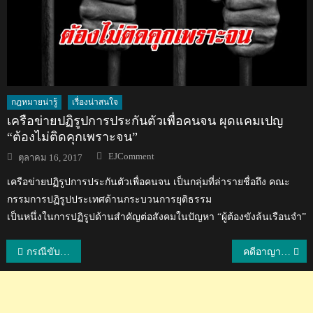
กฎหมายน่ารู้
เรื่องน่าสนใจ
เครือข่ายปฏิรูปการประกันตัวเพื่อคนจน ผุดแคมเปญ
“ต้องไม่ติดคุกเพราะจน”
Author
Posted
EJComment
ตุลาคม 16, 2017
on
เครือข่ายปฏิรูปการประกันตัวเพื่อคนจน เป็นกลุ่มที่ล่ารายชื่อถึง คณะ
กรรมการปฏิรูปประเทศด้านกระบวนการยุติธรรม
เป็นหนึ่งในการปฏิรูปด้านสำคัญต่อสังคมในปัญหา “ผู้ต้องขังล้นเรือนจำ”
แนะแนว
กรณีขับรถชนวัวที่เดินข้ามถนน เจ้าของวัวหรือผู้ขับรถผิด?
คดีอาญาคืออะไร? และคดีแพ่งคืออะไร? มาหาคำตอบกัน
เรื่อง