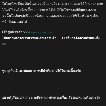
ในโลกโซเชียล อันนั้นอาจจะมีความผิดตาม พ.ร.บ.คอม ได้อีกนาจา ฝาก
ไว้แก่วัยรุ่นใจร้อนทั้งหลายว่าการใช้กำลังไม่ใช่ทางแก้ปัญหา เพราะ
ฉะนั้นใจเย็นๆสักนิดอย่าร้อนตามแดดเลยนะปล่อยให้เรื่องร้อน ๆ เป็น
หน้าที่ของแดดไป. . . .
เข้าสู่หน้าหลัก >>>
kwamkidhen.com
ไม่อยากพลาดข่าวสารและบทความดีๆ … อย่าลืมกดติดตามด้วยนะจ๊ะ
^^
พูดคุยกับเจ้ เมาท์มอยวงการกีฬาติดตามได้ในเพจนี้นะจ๊ะ
อยากรู้เรื่องกฏหมาย ฝากติดตามเพจครบเครื่องเรื่องกฎหมายด้วยนะจ๊ะ