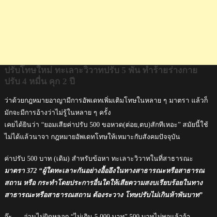
2
ปี
ปรับโทษใหม่ ทะเลาะวิวาทปรับ 5 พัน ทำร้ายร่างกาย
ปรับ 4 หมื่น คุก 2 ปี
ว่าด้วยกฎหมายอาญามีการอัพเดทเพิ่มเติมโทษในหลาย ๆ มาตรา แล้วก็
มักจะมีการอ้างว่าไม่รู้ในหลาย ๆ ครั้ง
เคยได้ยินว่า “ยอมเสียค่าปรับ 500 ขอหวด(ต่อย,ตบ)สักทีเหอะ” สมัยนี้ใช้
ไม่ได้แล้วนาจา กฎหมายอัพเดทโทษให้เหมาะกับสังคมปัจจุบัน
ค่าปรับ 500 บาท (เดิม) สำหรับข้อหา ทะเลาะวิวาทในที่สาธารณะ
มาตรา 372 “ผู้ใดทะเลาะกันอย่างอื้ออึงในทางสาธารณะหรือสาธารณ
สถาน หรือ กระทําโดยประการอื่นใดให้เสียความสงบเรียบร้อยในทาง
สาธารณะหรือสาธารณสถาน ต้องระวาง โทษปรับไม่เกินห้าพันบาท”
จ๊ะ. . . อ่านไม่ผิดหลอก “ไม่เกิน 5,000 บาท” 500 บาทไม่พอแล้วจ้า. . . . .