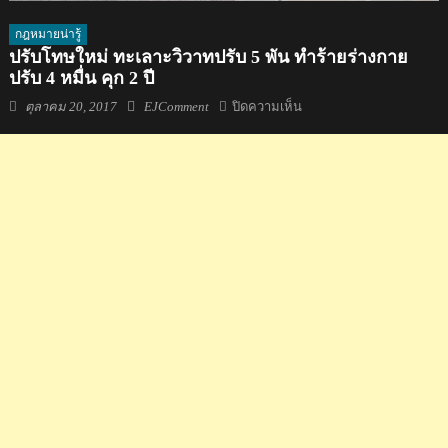
กฎหมายน่ารู้
ปรับโทษใหม่ ทะเลาะวิวาทปรับ 5 พัน ทำร้ายร่างกาย
ปรับ 4 หมื่น คุก 2 ปี
Posted
Author
บน
ตุลาคม 20, 2017
EJComment
ปิดความเห็น
on
ปรับ
โทษ
ใหม่
ทะเลาะ
วิวาท
ปรับ
5
พัน
ทำร้าย
ร่างกาย
ปรับ
4
หมื่น
คุก