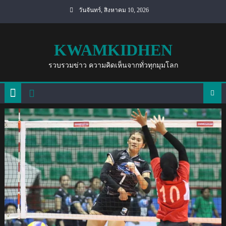
Skip
วันจันทร์, สิงหาคม 10, 2026
to
content
KWAMKIDHEN
รวบรวมข่าว ความคิดเห็นจากทั่วทุกมุมโลก