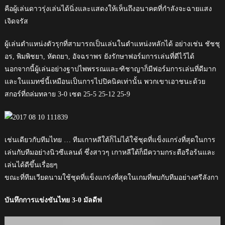
คือผู้เล่นดาวรุ่งเล่นได้นิ่งและแสดงให้เห็นถึงอนาคตที่กำลังจะฉายแสง
เจิดจรัส
ผู้เล่นตำแหน่งตัวรุกที่สามารถเป็นเล่นในตำแหน่งหลักได้ อย่างเช่น ชัชชุ
อร, พิมพิชยา, หัตถยา, อัจฉราพร ยังรักษาฟอร์มการเล่นที่ดีไว้ได้
นอกจากนี้ผู้เล่นอย่างฐาปไพพรรณและฑิชาญาก็มีฟอร์มการเล่นที่ดีมาก
และในแมทช์นี้เหมือนเป็นการไปปิคนิคเท่านั้น พวกเขาเอาชนะด้วย
สกอร์ที่ถล่มทลาย 3-0 เซต 25-5 25-12 25-9
เช่นเดียวกับทีมไทย … ทีมเกาหลีใต้ก็ไม่ได้ใช้ชุดที่แข็งแกร่งที่สุดในการ
เล่นกับทีมอย่างนิวซีแลนด์ ซึ่งสาวๆ เกาหลีใต้ก็มีความกระตือรือร้นและ
เล่นได้ดีขึ้นเรื่อยๆ
ขณะที่ทีมเวียดนามใช้ชุดที่แข็งแกร่งที่สุดในเกมที่พบกับทีมอย่างศรีลังกา
บันทึกการแข่งขันไทย 3-0 มัลดีฟ