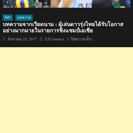
กีฬา
บทความ
บทความจากเวียดนาม : ผู้เล่นดาวรุ่งไทยได้รับโอกาส
อย่างมากมายในรายการชิงแชมป์เอเชีย
Posted
Author
บน
สิงหาคม 10, 2017
EJComment
ปิดความเห็น
on
บทความ
จาก
เวียดนาม
:
ผู้
เล่น
ดาว
รุ่ง
ไทย
ได้
รับ
โอกาส
อย่าง