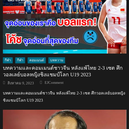
กีฬา
กีฬา
คอมเมนต์
บทความ
บทความและคอมเมนต์ชาวจีน หลังแพ้ไทย 2-3 เซต ศึก
วอลเลย์บอลหญิงชิงแชมป์โลก U19 2023
Author
Posted
EJComment
สิงหาคม 9, 2023
on
บทความและคอมเมนต์ชาวจีน หลังแพ้ไทย 2-3 เซต ศึกวอลเลย์บอลหญิง
ชิงแชมป์โลก U19 2023