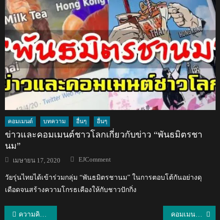
คอมเมนต์
บทความ
อื่นๆ
อื่นๆ
ข่าวและคอมเมนต์ชาวโลกเกี่ยวกับข่าว “พันธมิตรชา
นม”
Author
Posted
EJComment
เมษายน 17, 2020
on
วัยรุ่นไทยได้เข้าร่วมกลุ่ม “พันธมิตรชานม” ในการตอบโต้กันอย่างดุ
เดือดจนสร้างความโกรธเคืองให้กับชาวปักกิ่ง
แนะแนว
ความคิดเห็นแฟนบอลเมียนมาหลังอ่องทู ทำประตูช่วยให้กับโปลิส เทโรชนะซูวอน เอฟซี 3-0
คอมเมนต์อาเซียนและต่างชาติเปรียบเทียบกัวลาลัมเปอร์-กรุงเทพฯ-จากาตาร์