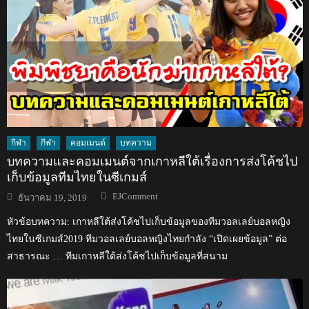
กีฬา
กีฬา
คอมเมนต์
บทความ
บทความและคอมเมนต์จากเกาหลีใต้เรื่องการส่งโค้ชไป
เก็บข้อมูลทีมไทยในซีเกมส์
Author
Posted
EJComment
ธันวาคม 19, 2019
on
หัวข้อบทความ: เกาหลีใต้ส่งโค้ชไปเก็บข้อมูลของทีมวอลเลย์บอลหญิง
ไทยในซีเกมส์2019 ทีมวอลเลย์บอลหญิงไทยกำลัง “เปิดเผยข้อมูล” ต่อ
สาธารณะ … ทีมเกาหลีใต้ส่งโค้ชไปเก็บข้อมูลที่สนาม