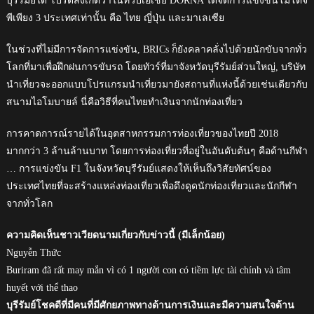
บุรีรัมย์ได้ โปรดสังเกตว่าในทวีปเอเชีย DORNA ได้จัดการแข่งขันโมโตจี
พีเพียง 3 ประเทศเท่านั้น คือ ไทย ญี่ปุ่น และมาเลเซีย
ในช่วงที่ไม่มีการจัดการแข่งขัน, BRICs ก็ยังคลาคลั่งไปด้วยนักขับจากทั่ว
โลกที่มาเพื่อฝึกฝนการขับรถ โดยทัวร์ที่มาจังหวัดบุรีรัมย์ส่วนใหญ่, บริษัท
นำเที่ยวจะออกแบบโปรแกรมนำเที่ยวมายังสถานที่แห่งนี้ด้วยเช่นเดียวกับ
สนามไอโมบายล์ นี่คือวิธีที่คนไทยทำเงินจากนักท่องเที่ยว
การคาดการณ์รายได้ในอุตสาหกรรมการท่องเที่ยวของไทยปี 2018
มากกว่า 3 ล้านล้านบาท โดยการท่องเที่ยวที่อยู่ในอันดับต้นๆ คือด้านกีฬา
… การแข่งขัน F1 ในจังหวัดบุรีรัมย์แสดงให้เห็นถึงวิสัยทัศน์ของ
ประเทศไทยที่จะสร้างแหล่งท่องเที่ยวเพื่อดึงดูดนักท่องเที่ยวและนักกีฬา
จากทั่วโลก
ความคิดเห็นชาวเวียดนามเกี่ยวกับข่าวนี้ (มีเล็กน้อย)
Nguyễn Thức
Buriram đã rất may mắn vì có 1 người con có tiềm lực tài chính và tâm
huyết với thể thao
บุรีรัมย์โชคดีที่มีคนที่มีศักยภาพทางด้านการเงินและมีความสนใจด้าน