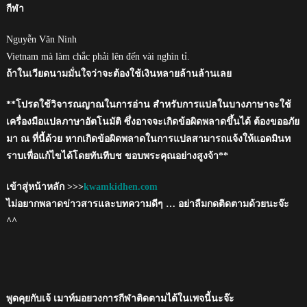
กีฬา
Nguyễn Văn Ninh
Vietnam mà làm chắc phải lên đến vài nghìn tỉ.
ถ้าในเวียดนามมั่นใจว่าจะต้องใช้เงินหลายล้านล้านเลย
**โปรดใช้วิจารณญาณในการอ่าน สำหรับการแปลในบางภาษาจะใช้
เครื่องมือแปลภาษาอัตโนมัติ ซึ่งอาจจะเกิดข้อผิดพลาดขึ้นได้ ต้องขออภัย
มา ณ ที่นี้ด้วย หากเกิดข้อผิดพลาดในการแปลสามารถแจ้งให้แอดมินท
ราบเพื่อแก้ไขได้โดยทันทีบช ขอบพระคุณอย่างสูงจ้า**
เข้าสู่หน้าหลัก >>>
kwamkidhen.com
ไม่อยากพลาดข่าวสารและบทความดีๆ … อย่าลืมกดติดตามด้วยนะจ๊ะ
^^
พูดคุยกับเจ้ เมาท์มอยวงการกีฬาติดตามได้ในเพจนี้นะจ๊ะ