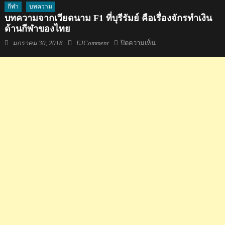
กีฬา
บทความ
บทความจากเวียดนาม F1 ที่บุรีรัมย์ คือเรื่องจักรทำเงิน
ด้านกีฬาของไทย
Posted
Author
บน
มกราคม 30, 2018
EJComment
ปิดความเห็น
on
บทความ
จาก
เวียดนาม
F1
ที่
บุรีรัมย์
คือ
เรื่อง
จักร
ทำ
เงิน
ด้าน
กีฬา
ของ
ไทย