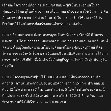
เจ้าของโครงการนี้คือ นายเนวิน ชิดชอบ – ผู้ที่เป็นประธานสโมสร
ฟุตบอลบุรีรัมย์ ยูไนเต็ด เขาและเพื่อนร่วมธุรกิจของเขาใช้เงินกว่า 2 พัน
ล้านบาท (ประมาณ 1.4 ล้านล้านด่ง) ในการก่อสร้างใช้เวลา 422 วัน –
ถือเป็นสถิติโลกในการก่อสร้างถนนสำหรับการแข่งขัน
BRICs ถือเป็นสนามแข่งขันมาตรฐานอันดับที่ 27 ของโลกที่ใช้ในการ
แข่งขัน F1 ได้รับการออกแบบจากสถาปนิกชาวเยอรมันอย่าง แฮร์มันนท์
ทิลเคอ ตั้งอยู่ใกล้กับสนามไอโมบายล์ของสโมสรฟุตบอลบุรีรัมย์ นี่คือ
โครงการของจังหวัดในภาคตะวันออกเฉียงเหนือที่จะแสวงหารายได้จาก
การท่องเที่ยวเชิงกีฬา ซึ่งถือเป็นสิ่งสำคัญที่รัฐบาลไทยกำลังมุ่งเน้นอยู่ใน
ปัจจุบัน
BRICs มีความจุรองรับผู้ชมได้ 50000 คน และมีพื้นที่มากกว่า 1.9 ล้าน
ตารางเมตร เส้นทางการแข่งขันขันมีความยาว 4.554 กม. ประกอบไป
ด้วย 12 โค้ง ด้านขวา 7 โค้ง และด้านซ้าย 5 โค้ง ไฮท์ไลท์ของสนามนี้
คือเส้นทางตรง ซึ่งทำให้รถยตน์สามารถวิ่งเร็วได้ถึง 315 กม./ชม. และ
จักรยานยนต์วิ่งได้เร็วประมาณ 300 กม./ชม.