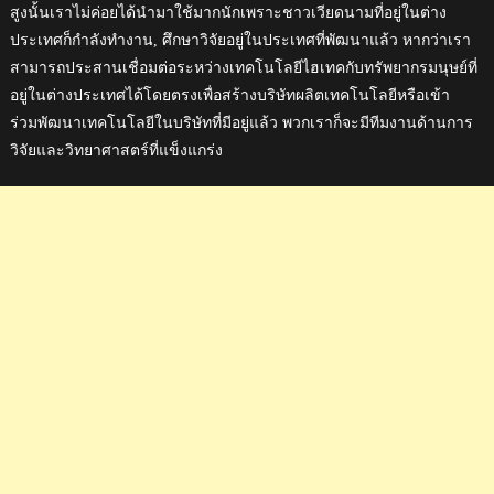
สูงนั้นเราไม่ค่อยได้นำมาใช้มากนักเพราะชาวเวียดนามที่อยู่ในต่าง
ประเทศก็กำลังทำงาน, ศึกษาวิจัยอยู่ในประเทศที่พัฒนาแล้ว หากว่าเรา
สามารถประสานเชื่อมต่อระหว่างเทคโนโลยีไฮเทคกับทรัพยากรมนุษย์ที่
อยู่ในต่างประเทศได้โดยตรงเพื่อสร้างบริษัทผลิตเทคโนโลยีหรือเข้า
ร่วมพัฒนาเทคโนโลยีในบริษัทที่มีอยู่แล้ว พวกเราก็จะมีทีมงานด้านการ
วิจัยและวิทยาศาสตร์ที่แข็งแกร่ง