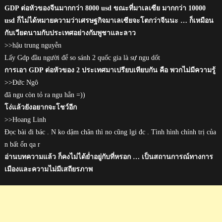
GDP ต่อหัวของจีนมากกว่า 8000 usd ขณะที่มาเลเซีย มากกว่า 10000
usd ก็ไม่ได้หมายความว่าเศรษฐกิจมาเลเซียจะโตกว่าจีนนะ … ก็เหมือน
กับเวียดนามกับประเทศอย่างกัมพูชาและลาว
>>hậu trung nguyễn
Lấy Gdp đầu người để so sánh 2 quốc gia là sự ngu dốt
การเอา GDP ต่อหัวของ 2 ประเทศมาเปรียบเทียบกัน คือ พวกไม่มีความรู้
>>Đức Ngô
đã ngu còn tỏ ra ngu hẳn =))
โง่แล้วยังอยากจะโชว์อีก
>>Hoang Linh
Đọc bài đi bác . N ko dậm chân thì no cũng lgi đc . Tình hình chính trị của
n bất ổn qa r
อ่านบทความแล้ว ก็คงไม่ได้ย่ำอยู่กับที่หรอก … เป็นสถานการณ์ทางการ
เมืองและความไม่มีเสถียรภาพ