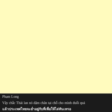
Phạm Long
Vậy chắc Thái lan nó dậm chân tại chỗ cho mình đuổi quá
แล้วประเทศไทยจะย่ำอยู่กับที่เพื่อให้ไล่ทันเหรอ