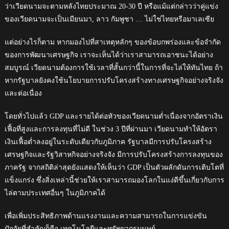
ว่าเวียดนามจะตามหลังไทยประมาณ 20-30 ปี หรือแม้แต่กล่าวว่าคู่แข่ง
ของเวียดนามจะเป็นเมียนมา, ลาว กัมพูชา … ไม่ใช่ไทยหรือมาเลเซีย
แต่อย่างไรก็ตาม หากมองไปที่สาเหตุหลักๆ ของข้อบกพร่องและข้อจำกัด
ของการพัฒนาเศรษฐกิจ เราจะเห็นได้ว่าเราสามารถเอาชนะได้อย่าง
สมบูรณ์ เวียดนามต้องการใช้เวลาที่สั้นกว่านี้ในการที่จะไล่ให้ทันไทย ถ้า
หากรัฐบาลยังคงใช้นโยบายการปรับโครงสร้างทางเศรษฐกิจอย่างจริงจัง
และต่อเนื่อง
โดยทั่วไปแล้ว GDP และรายได้ต่อหัวของเวียดนามต่ำเนื่องจากอัตราเงิน
เฟื้อที่สูงและการลงทุนที่ไม่ดี ในช่วง 3 ปีที่ผ่านมา เวียดนามทำให้อัตรา
เงินเฟื้อต่ำลงอยู่ในระดับเดียวกับภูมิภาค รัฐบาลมีการปรับโครงสร้าง
เศรษฐกิจและรัฐวิสาหกิจอย่างจริงจัง มีการปรับโครงสร้างการลงทุนของ
ภาครัฐ จากสถิติล่าสุดยังแสดงให้เห็นว่า GDP เป็นตัวผลักดันการเติบโตที่
แข็งแกร่ง ซึ่งสิ่งเหล่านี้ช่วยให้เราสามารถมองโลกในแง่ดีขึ้นเกี่ยวกับการ
ไล่ตามประเทศอื่นๆ ในภูมิภาคได้
เพื่อเพิ่มประสิทธิภาพด้านแรงงานและความสามารถในการแข่งขัน
ปัจจัยที่สำคัญก็คือ เทคโนโลยีและทรัพยากรมนุษย์