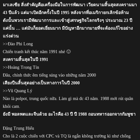
มาเลเซีย สิ่งสำคัญคือเครื่องมือในการพัฒนา เวียดนามสิ้นสุดสงครามมา
43 ปีแล้ว แต่มาเปิดอีกครั้งในปี 1995 หลังจากที่อเมริกายกเลิกข้อห้าม
ดังนั้นพวกเรามีพัฒนาการและเข้าสู่เศรษฐกิจโลกจริงๆ ประมาณ 23 ปี
แค่นั้น … แต่มันก็ยอดเยี่ยมมาก มีปัญหาอีกมากมายที่จะต้องแก้ไขอย่าง
แร่งด่วน
>>Đào Phi Long
Chiến tranh kết thúc năm 1991 nhé 🙂
สงครามสิ้นสุดในปี 1991
>>Hoàng Trọng Tín
Đâu, chính thức êm tiếng súng vào những năm 2000
เสียงปืนสิ้นสุดอย่างเป็นทางการในปี 2000
>>Vũ Quang Lý
Nào là polpot, trung quốc nữa. Làm gì mà đc 43 năm. 1988 mới rút quân
khỏi cam.
ยังมี พอลพตและจีนด้วย อะไรคือ 43 ปี ปี 1988 ถอนทหารออกจากกัมพูชา
Đặng Trung Hiếu
Cho là 2 cuộc chiến với CPC và TQ là ngắn không trường kì như chống