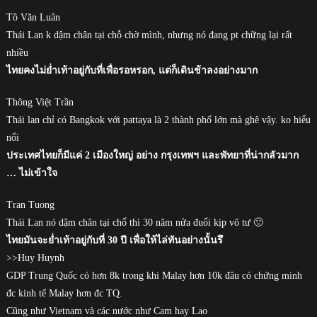
Tô Văn Luân
Thái Lan k dậm chân tại chỗ chờ mình, nhưng nó đang pt chững lại rất
nhiều
ไทยคงไม่ย่ำเท้าอยู่กับที่เพื่อรอหรอก, แต่ก็เดินช้าลงอย่างมาก
Thông Việt Trần
Thái lan chỉ có Bangkok với pattaya là 2 thành phố lớn mà ghê vậy. ko hiểu
nổi
ประเทศไทยก็มีแค่ 2 เมืองใหญ่ อย่าง กรุงเทพฯ และพัทยาที่น่ากลัวมาก
… ไม่เข้าใจ
Tran Tuong
Thái Lan nó dậm chân tại chổ thì 30 năm nửa đuổi kịp vô tư 🙂
ไทยมันจะย่ำเท้าอยู่กับที่ 30 ปี เพื่อให้ไล่ทันอย่างนั้นรึ
>>Huy Huynh
GDP Trung Quốc có hơn 8k trong khi Malay hơn 10k đâu có chứng minh
đc kinh tế Malay hơn đc TQ.
Cũng như Vietnam và các nước như Cam hay Lao