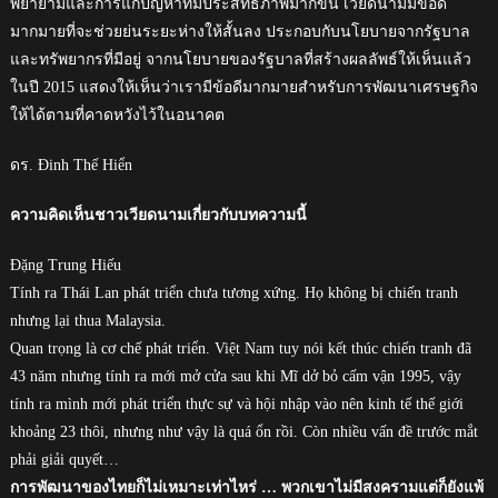
พยายามและการแก้ปัญหาที่มีประสิทธิภาพมากขึ้น เวียดนามมีข้อดี
มากมายที่จะช่วยย่นระยะห่างให้สั้นลง ประกอบกับนโยบายจากรัฐบาล
และทรัพยากรที่มีอยู่ จากนโยบายของรัฐบาลที่สร้างผลลัพธ์ให้เห็นแล้ว
ในปี 2015 แสดงให้เห็นว่าเรามีข้อดีมากมายสำหรับการพัฒนาเศรษฐกิจ
ให้ได้ตามที่คาดหวังไว้ในอนาคต
ดร. Đinh Thế Hiển
ความคิดเห็นชาวเวียดนามเกี่ยวกับบทความนี้
Đặng Trung Hiếu
Tính ra Thái Lan phát triển chưa tương xứng. Họ không bị chiến tranh
nhưng lại thua Malaysia.
Quan trọng là cơ chế phát triển. Việt Nam tuy nói kết thúc chiến tranh đã
43 năm nhưng tính ra mới mở cửa sau khi Mĩ dở bỏ cấm vận 1995, vậy
tính ra mình mới phát triển thực sự và hội nhập vào nên kinh tế thế giới
khoảng 23 thôi, nhưng như vậy là quá ổn rồi. Còn nhiều vấn đề trước mắt
phải giải quyết…
การพัฒนาของไทยก็ไม่เหมาะเท่าไหร่ … พวกเขาไม่มีสงครามแต่ก็ยังแพ้