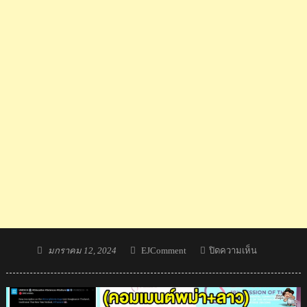
Posted
Author
บน
มกราคม 12, 2024
EJComment
ปิดความเห็น
on
คอม
เมน
ต์