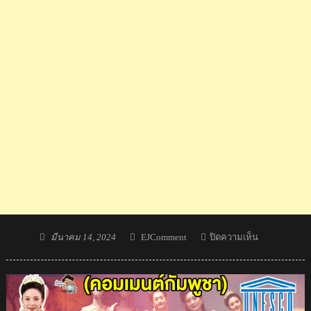
Posted
Author
บน
มีนาคม 14, 2024
EJComment
ปิดความเห็น
on
คอม
เมน
ต์
เขมร