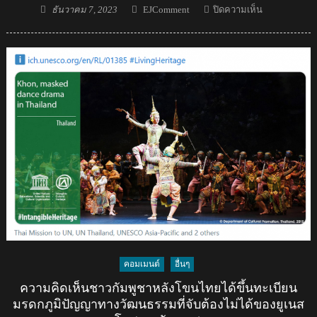
Posted
Author
บน
ธันวาคม 7, 2023
EJComment
ปิดความเห็น
on
ข่าว+คอม
เมน
ต์
เขมร
ไทย
ได้
ขึ้น
ทะเบียน
สงกรานต์
กับ
ยู
เนส
โก
ส่ง
ผลก
คอมเมนต์
อื่นๆ
ระ
ทบ
ความคิดเห็นชาวกัมพูชาหลังโขนไทยได้ขึ้นทะเบียน
ต่อ
มรดกภูมิปัญญาทางวัฒนธรรมที่จับต้องไม่ได้ของยูเนส