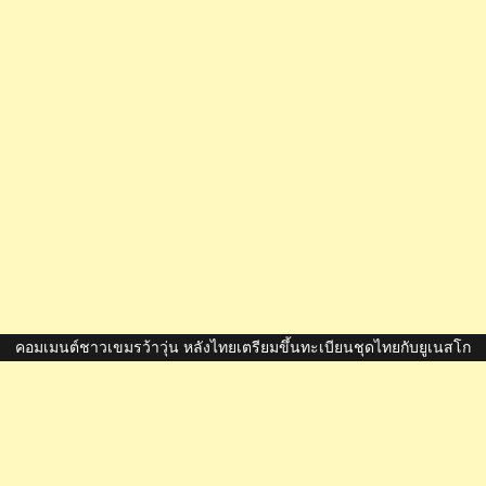
คอมเมนต์ชาวเขมรว้าวุ่น หลังไทยเตรียมขึ้นทะเบียนชุดไทยกับยูเนสโก