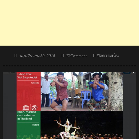
Posted
Author
บน
พฤศจิกายน 30, 2018
EJComment
ปิดความเห็น
on
ความ
คิด
เห็น
ชาว
กัมพูชา
หลัง
โขน
ไทย
ได้
ขึ้น
ทะเบียน