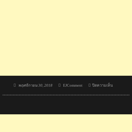
Posted
Author
บน
พฤศจิกายน 30, 2018
EJComment
ปิดความเห็น
on
ความ
คิด
เห็น
ชาว
กัมพูชา
หลัง