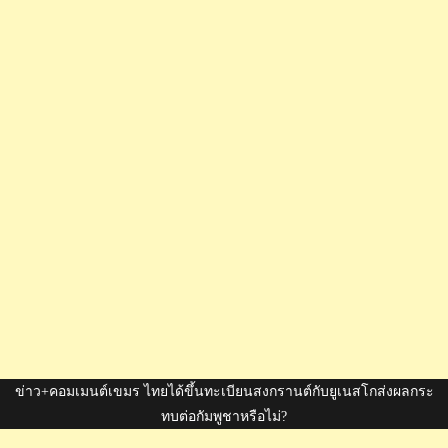
ข่าว+คอมเมนต์เขมร ไทยได้ขึ้นทะเบียนสงกรานต์กับยูเนสโกส่งผลกระ
ทบต่อกัมพูชาหรือไม่?