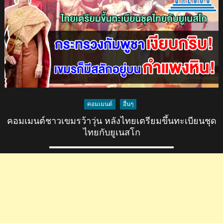
ตัดพ้อ
หลัง
เห็น
ข่าว
ไทย
เตรียม
จัด
สงกรานต์
21
คอมเมนต์
อื่นๆ
วัน
ฉลอง
คอมเมนต์ชาวเขมรว้าวุ่น หลังไทยเตรียมขึ้นทะเบียนชุด
ขึ้น
ไทยกับยูเนสโก
ทะเบียน
กับ
ยู
เนส
โก