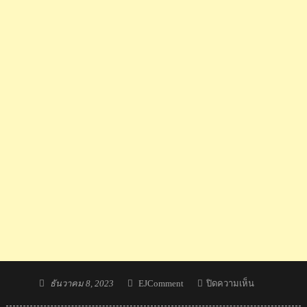
Posted
Author
บน
ธันวาคม 8, 2023
EJComment
ปิดความเห็น
on
คอม