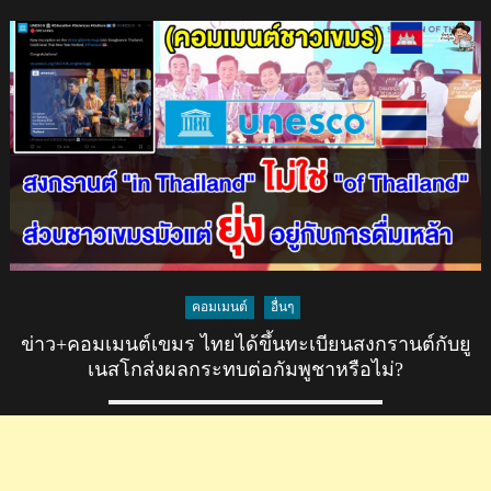
เมน
ต์
ชาว
พม่า+ลาว
หลัง
ไทย
ขึ้น
ทะเบียน
สงกรานต์
เป็น
มรดก
ภูมิปัญญา
คอมเมนต์
อื่นๆ
ทาง
วัฒนธรรม
ข่าว+คอมเมนต์เขมร ไทยได้ขึ้นทะเบียนสงกรานต์กับยู
ที่
เนสโกส่งผลกระทบต่อกัมพูชาหรือไม่?
จับ
ต้อง
ไม่
ได้