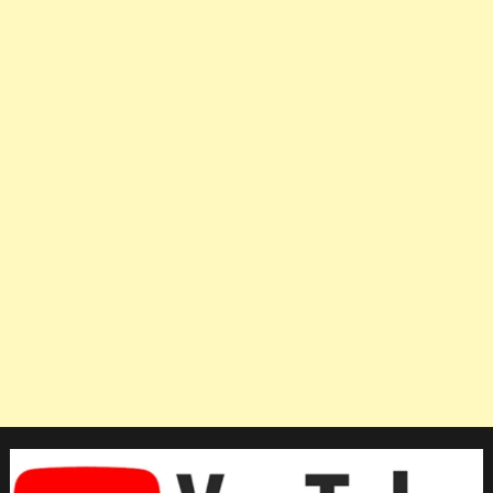
โขน
ไทย
ได้
ขึ้น
ทะเบียน
มรดก
ภูมิปัญญา
ทาง
วัฒนธรรม
ที่
จับ
ต้อง
ไม่
ได้
ของ
ยู
เนส
โก
(เพจ
ไทย)