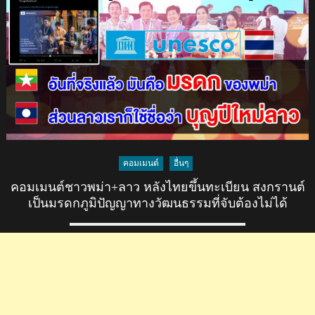
ชาว
เขมร
ว้าวุ่น
หลัง
ไทย
เตรียม
ขึ้น
ทะเบียน
ชุด
ไทย
คอมเมนต์
อื่นๆ
กับ
ยู
คอมเมนต์ชาวพม่า+ลาว หลังไทยขึ้นทะเบียน สงกรานต์
เนส
เป็นมรดกภูมิปัญญาทางวัฒนธรรมที่จับต้องไม่ได้
โก