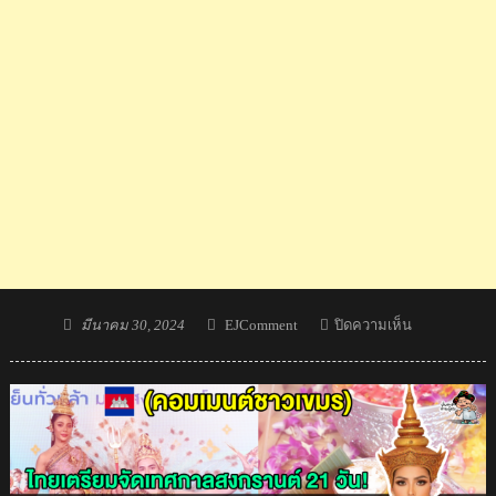
Posted
Author
บน
มีนาคม 30, 2024
EJComment
ปิดความเห็น
on
คอม
เมน
ต์
เขมร
หลัง
ไทย