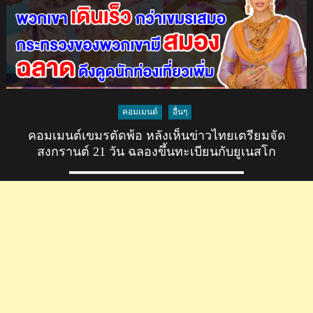
เสนอ
ขึ้น
ทะเบียน
ชุด
ไทย
และ
มวยไทย
คอมเมนต์
อื่นๆ
ส่วน
กัมพูชา
คอมเมนต์เขมรตัดพ้อ หลังเห็นข่าวไทยเตรียมจัด
เตรียม
สงกรานต์ 21 วัน ฉลองขึ้นทะเบียนกับยูเนสโก
ยื่น
“มหา
สงกรานต์”
กับ
ยู
เนส
โก