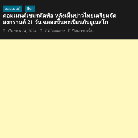
คอมเมนต์
อื่นๆ
คอมเมนต์เขมรตัดพ้อ หลังเห็นข่าวไทยเตรียมจัด
สงกรานต์ 21 วัน ฉลองขึ้นทะเบียนกับยูเนสโก
Posted
Author
บน
มีนาคม 14, 2024
EJComment
ปิดความเห็น
on
คอม
เมน
ต์
เขมร
ตัดพ้อ
หลัง
เห็น
ข่าว
ไทย
เตรียม
จัด
สงกรานต์
21
วัน
ฉลอง