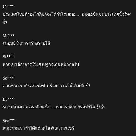
អា***
ประเทศไทยทำอะไรก็มักจะได้กำไรเสมอ … ผมขอชื่นชมประเทศนี้จริงๆ
👍
Me***
กลยุทธ์ในการสร้างรายได้
Si***
พวกเขาต้องการให้เศรษฐกิจเดินหน้าต่อไป
So***
ส่วนพวกเรายังคงแข่งขันเรือยาว แล้วก็ดื่มเบียร์?
Ba***
รอชมของเขมรเราอีกครั้ง … พวกเราสามารถทำได้ 👍👍
Sea***
ส่วนพวกเราทำได้แค่กดไลค์และกดแชร์