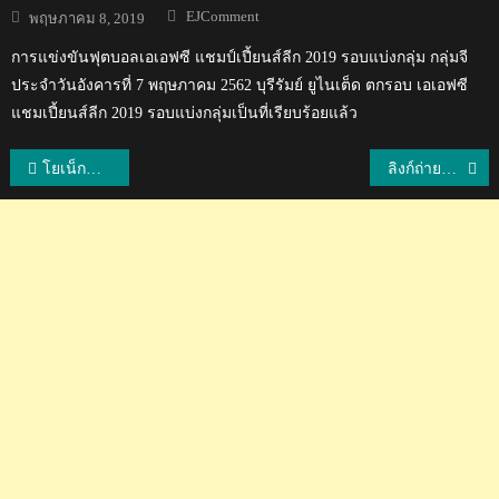
Author
Posted
EJComment
พฤษภาคม 8, 2019
on
การแข่งขันฟุตบอลเอเอฟซี แชมป์เปี้ยนส์ลีก 2019 รอบแบ่งกลุ่ม กลุ่มจี
ประจำวันอังคารที่ 7 พฤษภาคม 2562 บุรีรัมย์ ยูไนเต็ด ตกรอบ เอเอฟซี
แชมเปี้ยนส์ลีก 2019 รอบแบ่งกลุ่มเป็นที่เรียบร้อยแล้ว
แนะแนว
โยเน็กซ์ ออล อิงแลนด์ โอเพ่น แบดมินตัน แชมเปี้ยนชิพ 2024 ของนักกีฬาไทย
ลิงก์ถ่ายทอดสด โยเน็กซ์ ออล อิงแลนด์ โอเพ่น แบดมินตัน แชมเปี้ยนชิพ 2024
เรื่อง