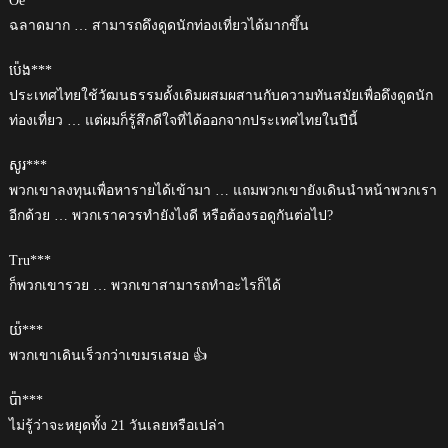
Oe***
ฉลาดมาก … สามารถดึงดูดนักท่องเที่ยวได้มากขึ้น
ប៉េង***
ประเทศไทยใช้วัฒนธรรมดั้งเดิมผสมผสานกับความทันสมัยเพื่อดึงดูดนัก
ท่องเที่ยว … แต่ผมก็รู้สึกดีใจที่ได้ออกจากประเทศไทยในปีนี้
សូរ***
พวกเขาลงทุนเพื่อหารายได้เข้ามา … แถมพวกเขายังเดินนำหน้าพวกเรา
อีกด้วย … พวกเราควรทำยังไงดี หรือต้องรอดูกันต่อไป?
Tru***
ก็พวกเขารวย … พวกเขาสามารถทำอะไรก็ได้
យ៉***
พวกเขาเดินเร็วกว่าเขมรเสมอ 👍
ប៉ា***
ไม่รู้ว่าจะหยุดทั้ง 21 วันเลยหรือเปล่า