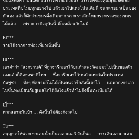
ขอแสดงความยินดีกับประเทศไทยด้วยนะ ประเทศของคุณสุดยอดเลย
ประเทศที่ขโมยทุกอย่างไป แล้วเอาไปแต่งโน่นเติมนี่ จนกลายมาเป็นของ
ตัวเอง แล้วก็ดีกว่าเขมรดั้งเดิมมาก พวกเราเลิกโทษกระทรวงของเขมร
ได้แล้ว … เพราะว่าปัจจุบันนี้ มีก็เหมือนกับไม่มี
Ki***
รายได้จากการท่องเที่ยวเพิ่มขึ้น
HI***
เอาคำว่า “สงกรานต์” ที่ถูกจารึกเอาไว้บนกำแพงวัดเขมรไปเป็นของตัว
เองแล้วก็ติดธงชาติไทย … ซึ่งจารึกเอาไว้บนกำแพงวัดในประเทศ
กัมพูชา … ทั้งๆ ที่สยามก็ไม่ได้เป็นคนจารึกสิ่งนี้เอาไว้ … แต่พวกเขาเอา
ไปขึ้นทะเบียนกับยูเนสโกได้ยังไงแล้วทำไมถึงขึ้นทะเบียนได้
ញី***
พวกสยามมันบ้า … ดังนั้นไม่ต้องกังวลไป
Tu***
อนุญาตให้พวกเขาเล่นน้ำเป็นเวลาแค่ 3 วันก็พอ … การเดินออกมาเล่น