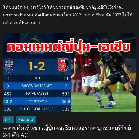
โค้ชแบร์ต ฟัน มาร์ไวก์ โค้ชชาวดัตช์ของทีมชาติยูเออีมั่นใจว่าจะ
สามารถผ่านรอบคัดเลือกฟุตบอลโลก 2022 และเอเชียน คัพ 2023 ไปได้
แม้ว่าจะเป็นงานยาก
กีฬา
คอมเมนต์
ความคิดเห็นชาวญี่ปุ่น-เอเชียหลังอูราวะบุกชนะบุรีรัมย์
2-1 ศึก ACL