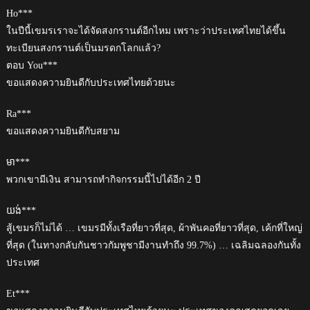
Ho***
ในปีนี้เขมรเราจะได้จัดสงกรานต์อีกไหม เพราะว่าประเทศไทยได้ขึ้น
ทะเบียนสงกรานต์เป็นมรดกโลกแล้ว?
ตอบ You***
ขอแสดงความยินดีกับประเทศไทยด้วยนะ
Ra***
ขอแสดงความยินดีกับสยาม
មា***
พวกเขามีเงิน สามารถทำกิจกรรมนี้ไปได้อีก 2 ปี
យង់***
สู้เขมรก็ไม่ได้ … เขมรมีทั้งเรือที่ยาวที่สุด, ผ้าพันคอที่ยาวที่สุด, เค้กที่ใหญ่
ที่สุด (ในทางกลับกันชาวกัมพูชามีงานทำถึง 99.7%) … เฉลิมฉลองกันทั้ง
ประเทศ
Et***