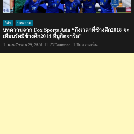
กีฬา
บทความ
บทความจาก Fox Sports Asia “ถึงเวลาที่ช้างศึก2018 จะ
เทียบรัศมีช้างศึก2014 ที่บูกิตจาริล”
Posted
Author
บน
พฤศจิกายน 29, 2018
EJComment
ปิดความเห็น
on
บทความ
จาก
Fox
Sports
Asia
“ถึง
เวลา
ที่
ช้าง
ศึก2018
จะ
เทียบ
รัศมี