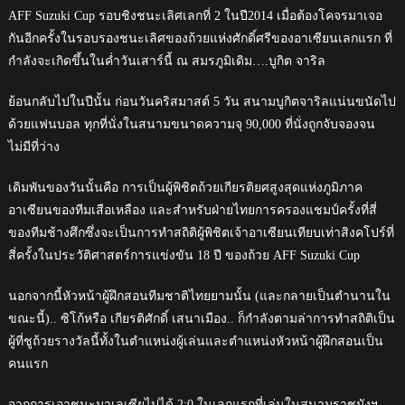
AFF Suzuki Cup รอบชิงชนะเลิศเลกที่ 2 ในปี2014 เมื่อต้องโคจรมาเจอ
กันอีกครั้งในรอบรองชนะเลิศของถ้วยแห่งศักดิ์ศรีของอาเซียนเลกแรก ที่
กำลังจะเกิดขึ้นในค่ำวันเสาร์นี้ ณ สมรภูมิเดิม….บูกิต จาริล
ย้อนกลับไปในปีนั้น ก่อนวันคริสมาสต์ 5 วัน สนามบูกิตจาริลแน่นขนัดไป
ด้วยแฟนบอล ทุกที่นั่งในสนามขนาดความจุ 90,000 ที่นั่งถูกจับจองจน
ไม่มีที่ว่าง
เดิมพันของวันนั้นคือ การเป็นผู้พิชิตถ้วยเกียรติยศสูงสุดแห่งภูมิภาค
อาเซียนของทีมเสือเหลือง และสำหรับฝ่ายไทยการครองแชมป์ครั้งที่สี่
ของทีมช้างศึกซึ่งจะเป็นการทำสถิติผู้พิชิตเจ้าอาเซียนเทียบเท่าสิงคโปร์ที่
สี่ครั้งในประวัติศาสตร์การแข่งขัน 18 ปี ของถ้วย AFF Suzuki Cup
นอกจากนี้หัวหน้าผู้ฝึกสอนทีมชาติไทยยามนั้น (และกลายเป็นตำนานใน
ขณะนี้).. ซิโก้หรือ เกียรติศักดิ์ เสนาเมือง.. ก็กำลังตามล่าการทำสถิติเป็น
ผู้ที่ชูถ้วยรางวัลนี้ทั้งในตำแหน่งผู้เล่นและตำแหน่งหัวหน้าผู้ฝึกสอนเป็น
คนแรก
จากการเอาชนะมาเลเซียไปได้ 2:0 ในเลกแรกที่เล่นในสนามราชมังฯ