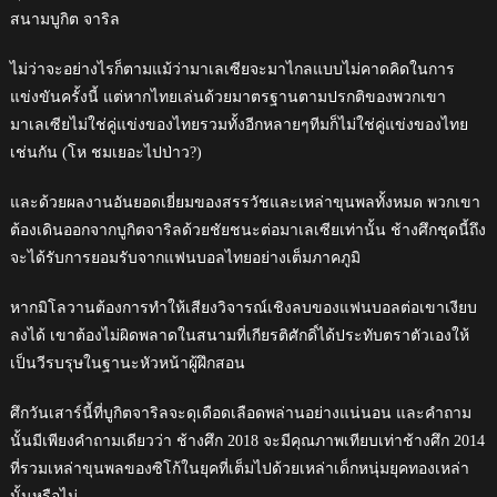
สนามบูกิต จาริล
ไม่ว่าจะอย่างไรก็ตามแม้ว่ามาเลเซียจะมาไกลแบบไม่คาดคิดในการ
แข่งขันครั้งนี้ แต่หากไทยเล่นด้วยมาตรฐานตามปรกติของพวกเขา
มาเลเซียไม่ใช่คู่แข่งของไทยรวมทั้งอีกหลายๆทีมก็ไม่ใช่คู่แข่งของไทย
เช่นกัน (โห ชมเยอะไปป่าว?)
และด้วยผลงานอันยอดเยี่ยมของสรรวัชและเหล่าขุนพลทั้งหมด พวกเขา
ต้องเดินออกจากบูกิตจาริลด้วยชัยชนะต่อมาเลเซียเท่านั้น ช้างศึกชุดนี้ถึง
จะได้รับการยอมรับจากแฟนบอลไทยอย่างเต็มภาคภูมิ
หากมิโลวานต้องการทำให้เสียงวิจารณ์เชิงลบของแฟนบอลต่อเขาเงียบ
ลงได้ เขาต้องไม่ผิดพลาดในสนามที่เกียรติศักดิ์ได้ประทับตราตัวเองให้
เป็นวีรบรุษในฐานะหัวหน้าผู้ฝึกสอน
ศึกวันเสาร์นี้ที่บูกิตจาริลจะดุเดือดเลือดพล่านอย่างแน่นอน และคำถาม
นั้นมีเพียงคำถามเดียวว่า ช้างศึก 2018 จะมีคุณภาพเทียบเท่าช้างศึก 2014
ที่รวมเหล่าขุนพลของซิโก้ในยุคที่เต็มไปด้วยเหล่าเด็กหนุ่มยุคทองเหล่า
นั้นหรือไม่