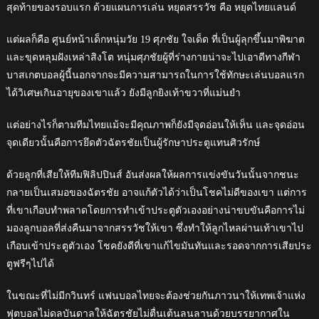
สุดท้ายของรอบแรก ด้วยแผนการเล่น หยุดสรรวัช คือ หยุดไทยแลนด์
แต่ผลก็คือ ศูนย์หน้าเด็กหนุ่มวัย 19 ศุภชัย ใจเด็ด ที่เป็นผู้ลุกขึ้นมาพิฆาต
และขุดหลุมฝังเหล่าสิงโต หนุ่มศุภชัยผู้ที่ร่างกายน่าจะไปเอาดีทางกีฬา
บาสเกตบอลผู้นี้นอกจากจะมีความสามารถในการใช้ทักษะเล่นบอลแรก
ได้วิเศษเกินอายุของเขาแล้ว ยังมีลูกยิงเท้าขวาที่แม่นยำ
แต่อย่างไรก็ตามทีมไทยแม้จะมีคุณภาพก็ยังมีจุดอ่อนให้เห็น และจุดอ่อน
จุดเดียวนั้นคือการยึดตัวฉัตรชัยเป็นผู้รักษาประตูแทนศิวรักษ์
ด้วยลูกที่เสียให้ทีมฟิลิปปินส์ อันส่งผลให้ผลการแข่งขันวันนั้นจากชนะ
กลายเป็นเสมอของฉัตรชัย อาจแก้ตัวได้ว่าเป็นโชคไม่ดีของเขา แต่การ
ที่เขาเกือบทำพลาดโดยการทำเข้าประตูตัวเองอย่างน่าขบขันคือการไม่
มองลูกบอลที่ส่งคืนมาจากสรรวัชให้เขา ซึ่งทำให้ลูกไหลผ่านเท้าเขาไป
เกือบเข้าประตูตัวเอง โชคยังดีที่เขาแก้ไขมันทันและรอดจากการเสียประ
ตูฟรีๆไปได้
ในขณะที่ไม่มีกวินทร์ แฟนบอลไทยจะต้องช่วยกันภาวนาให้เทพเจ้าแห่ง
ฟุตบอลไม่ดลบันดาลให้ฉัตรชัยไม่ตื่นเต้นลนลานด้วยบรรยากาศใน