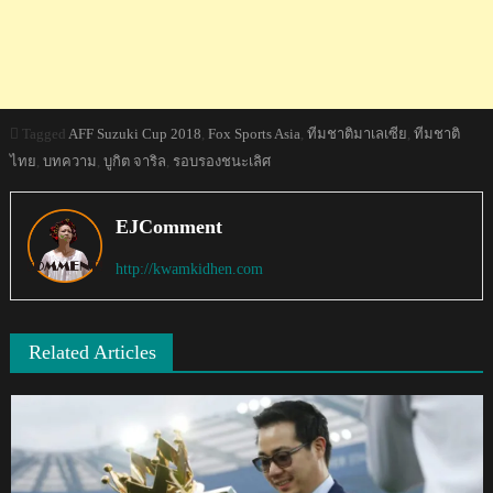
Tagged
AFF Suzuki Cup 2018
,
Fox Sports Asia
,
ทีมชาติมาเลเซีย
,
ทีมชาติ
ไทย
,
บทความ
,
บูกิต จาริล
,
รอบรองชนะเลิศ
EJComment
http://kwamkidhen.com
Related Articles