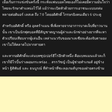
เมื่อเริ่มการแข่งขันครั้งนี้ กระทั่งแฟนบอลไทยเองก็ไม่เคยมีความมั่นใจว่า
ไทยจะรักษาตำแหน่งไว้ได้ แม้ว่าจะเปิดหัวด้วยการเอาชนะแบบถล่ม
ทลายต่อติมอร์ เลสเต ถึง 7:0 โดยอดิศักดิ์ ไกรษรยิงคนเดียว 6 ประตู
สำหรับอดิศักดิ์ หรือ อุลตร้าแมน ที่เพิ่งหายจากอาการบาดเจ็บที่ยาวนาน
นั้น เขาเป็นนักฟุตบอลที่มีสัญชาตญาณผู้ล่าและนักฆ่าอย่างยากที่จะหา
ตัวเปรียบเทียบจากผู้เล่นอื่น เหล่าแนวรับของมาเลเซียจะต้องจับตามอง
เขาไม่ให้คลาดไปจากสายตา
และหากอดิศักดิ์จะเล่นบทซุปเปอร์ฮีโร่อีกตัวหนึ่ง คือแบทแมนแล้วละก็
เขาก็มีโรบิ้นร่างผอมกระหร่อง… สรรวัชญ์ เป็นผู้ช่วยทำเกมส์ อยู่ข้าง
หน้า ฐิติพันธ์ และ ธนบูรณ์ ที่ทำหน้าที่ชะลอเกมส์บุกของฝ่ายตรงข้าม