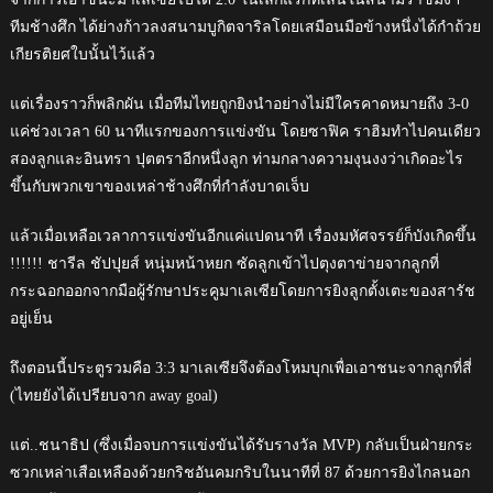
ทีมช้างศึก ได้ย่างก้าวลงสนามบูกิตจาริลโดยเสมือนมือข้างหนึ่งได้กำถ้วย
เกียรติยศใบนั้นไว้แล้ว
แต่เรื่องราวก็พลิกผัน เมื่อทีมไทยถูกยิงนำอย่างไม่มีใครคาดหมายถึง 3-0
แค่ช่วงเวลา 60 นาทีแรกของการแข่งขัน โดยซาฟิค ราฮิมทำไปคนเดียว
สองลูกและอินทรา ปุตตราอีกหนึ่งลูก ท่ามกลางความงุนงงว่าเกิดอะไร
ขึ้นกับพวกเขาของเหล่าช้างศึกที่กำลังบาดเจ็บ
แล้วเมื่อเหลือเวลาการแข่งขันอีกแค่แปดนาที เรื่องมหัศจรรย์ก็บังเกิดขึ้น
!!!!!! ชารีล ชัปปุยส์ หนุ่มหน้าหยก ซัดลูกเข้าไปตุงตาข่ายจากลูกที่
กระฉอกออกจากมือผู้รักษาประคูมาเลเซียโดยการยิงลูกตั้งเตะของสารัช
อยู่เย็น
ถึงตอนนี้ประตูรวมคือ 3:3 มาเลเซียจึงต้องโหมบุกเพื่อเอาชนะจากลูกที่สี่
(ไทยยังได้เปรียบจาก away goal)
แต่..ชนาธิป (ซึ่งเมื่อจบการแข่งขันได้รับรางวัล MVP) กลับเป็นฝ่ายกระ
ซวกเหล่าเสือเหลืองด้วยกริชอันคมกริบในนาทีที่ 87 ด้วยการยิงไกลนอก