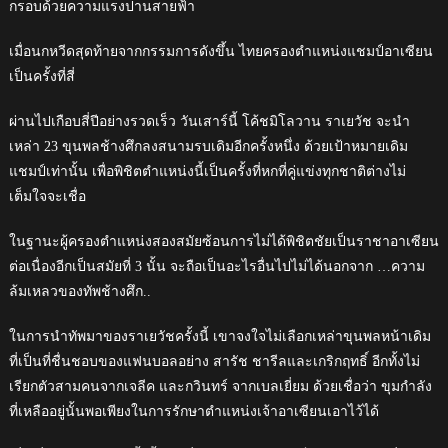
กรอบด้วยความแรงปานสายฟ้า
เมื่อนกหวีดสุดท้ายจากกรรมการดังขึ้น ไทยครองตำแหน่งแชมป์อาเซียน
เป็นครั้งที่สี่
ผ่านไปเกือบสี่ปีอย่างรวดเร็ว วันเสาร์นี้ โค้ชมิโลวาน ราเยวัช จะนำ
เหล่า 23 ขุนพลช้างศึกลงสนามรบเดิมอีกครั้งหนึ่ง ด้วยเป้าหมายเดิม
แชมป์เท่านั้น เพื่อพิชิตตำแหน่งนี้เป็นครั้งที่หกที่คู่แข่งทุกชาติต่างไม่
เต็มใจจะเชื่อ
ในฐานะผู้ครองตำแหน่งสองสมัยซ้อนการไม่ได้พิชิตชัยเป็นราชาอาเซียน
ต่อเนื่องอีกเป็นสมัยที่ 3 นั้น จะถือเป็นอะไรอื่นไปไม่ได้นอกจาก …ความ
ล้มเหลวของทัพช้างศึก..
ในการนำทัพมาของราเยวัชครั้งนี้ เขาจงใจไม่เลือกเหล่าขุนพลหน้าเดิม
ที่เป็นที่ชื่นชอบของแฟนบอลอย่าง สารัช ชารีลและเกริกฤทธิ์ อีกทั้งไม่
เรียกตัวสามคนจากเจลีค และกวินทร์ จากเบลเยี่ยม ด้วยเชื่อว่า ขุมกำลัง
ที่เหลืออยู่นั้นพอเพียงในการรักษาตำแหน่งเจ้าอาเซียนเอาไว้ได้