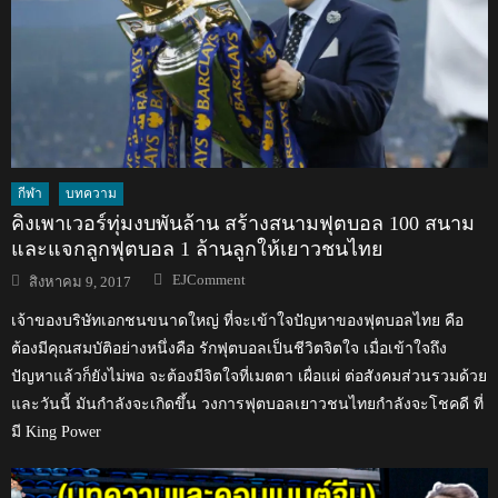
กีฬา
บทความ
คิงเพาเวอร์ทุ่มงบพันล้าน สร้างสนามฟุตบอล 100 สนาม
และแจกลูกฟุตบอล 1 ล้านลูกให้เยาวชนไทย
Author
Posted
EJComment
สิงหาคม 9, 2017
on
เจ้าของบริษัทเอกชนขนาดใหญ่ ที่จะเข้าใจปัญหาของฟุตบอลไทย คือ
ต้องมีคุณสมบัติอย่างหนึ่งคือ รักฟุตบอลเป็นชีวิตจิตใจ เมื่อเข้าใจถึง
ปัญหาแล้วก็ยังไม่พอ จะต้องมีจิตใจที่เมตตา เผื่อแผ่ ต่อสังคมส่วนรวมด้วย
และวันนี้ มันกำลังจะเกิดขึ้น วงการฟุตบอลเยาวชนไทยกำลังจะโชคดี ที่
มี King Power