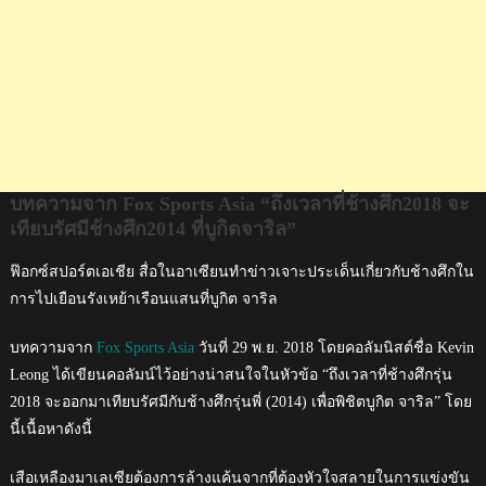
ช้าง
ศึก2014
ที่
บูกิต
จา
ริล”
บทความจาก Fox Sports Asia “ถึงเวลาที่ช้างศึก2018 จะ
เทียบรัศมีช้างศึก2014 ที่บูกิตจาริล”
ฟ๊อกซ์สปอร์ตเอเชีย สื่อในอาเซียนทำข่าวเจาะประเด็นเกี่ยวกับช้างศึกใน
การไปเยือนรังเหย้าเรือนแสนที่บูกิต จาริล
บทความจาก
Fox Sports Asia
วันที่ 29 พ.ย. 2018 โดยคอลัมนิสต์ชื่อ Kevin
Leong ได้เขียนคอลัมน์ไว้อย่างน่าสนใจในหัวข้อ “ถึงเวลาที่ช้างศึกรุ่น
2018 จะออกมาเทียบรัศมีกับช้างศึกรุ่นพี่ (2014) เพื่อพิชิตบูกิต จาริล” โดย
นี้เนื้อหาดังนี้
เสือเหลืองมาเลเซียต้องการล้างแค้นจากที่ต้องหัวใจสลายในการแข่งขัน