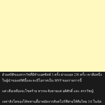
ด้วยสถิติของสรรวัชที่มีทำแอตซิสต์ 5 ครั้ง ผ่านบอล 230 ครั้ง เขาคือหนึ่ง
ในผู้นำของสถิตินี้และจะมีโอกาสเป็น MVP ของรายการนี้
แต่ เสือเหลืองจะโชคร้าย หากจะจับตายแค่ อดิศักดิ์ และ สรรวัชญ์
เหล่าสิงโตของโค้ชฟานดี้อาหมัดจากสิงคโปร์ที่พ่ายให้ทีมไทย 3:0 ในนัด