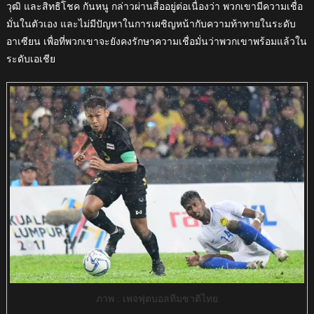
วุฒิ และสิทธิโชค กันหนู กล่าวผ่านสื่ออยู่ต่อเนื่องว่า พวกเขามีความเชื่อ
มั่นในตัวเอง และไม่มีปัญหาในการเผชิญหน้ากับความท้าทายในระดับ
อาเซียน เพื่อที่พวกเขาจะยังคงรักษาความเชื่อมั่นว่าพวกเขาพร้อมแล้วใน
ระดับเอเชีย
ภาพ : เพจฟุตบอลทีมชาติไทย