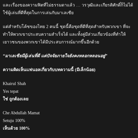
และเรื่องของความฟิตที่ไม่ธรรมดาแล้ว … วรวุฒิและเกียรติศักดิ์ก็ไม่ได้
ใช้ผู้เล่นที่ดีที่สุดในการเล่นกับมาเลเซีย
แต่สำหรับโค้ชของไทย 2 คนนี้ ชุดนี้คือชุดที่ดีที่สุดสำหรับพวกเขา ที่จะ
ทำให้พวกเขาประสบความสำเร็จได้ และทั้งคู่มีส่วนเกี่ยวข้องที่ทำให้
เยาวชนของพวกเขาได้มีประสบการณ์มากขึ้นอีกด้วย
“มาเลเซียมีผู้เล่นที่ดี แต่ปัจจัยภายใจยังคงหลอกหลอนอยู่”
ความคิดเห็นแฟนอลเกี่ยวกับบทความนี้ (มีเล็กน้อย)
Khairul Shah
Yes tepat
ใช่ ถูกต้องเลย
Che Abdullah Mamat
Setuju 100%
เห็นด้วย 100%