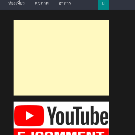
ท่องเที่ยว
สุขภาพ
อาหาร