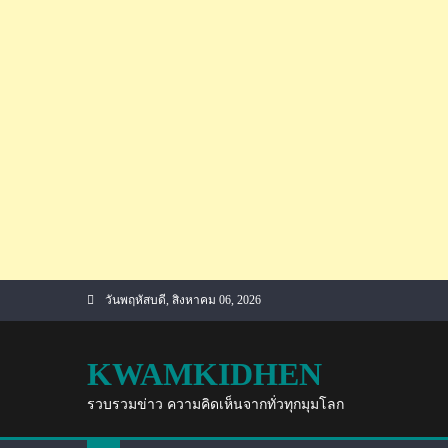
Skip
วันพฤหัสบดี, สิงหาคม 06, 2026
to
content
KWAMKIDHEN
รวบรวมข่าว ความคิดเห็นจากทั่วทุกมุมโลก