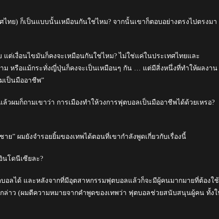
ศไทย) ก็เป็นแบบนั้นเหมือนกันใช่ไหม? จากนั้นเขาก็ตอบอย่างตรงไปตรงมา
ต่เงื่อนไขมันก็คงจะเหมือนกันใช่ไหม? ไม่ใช่แค่ในประเทศไทยและ
ม หรือแม้กระทั่งญี่ปุ่นก็คงจะเป็นเหมือนๆ กัน … แต่มีสิ่งหนึ่งที่ทำให้ผลงาน
เป็นมืออาชีพ”
ินไป แล้วผมก็ถามเขาว่า การเมืองทำให้วงการฟุตบอลเป็นมืออาชีพได้ด้วยเหรอ?
พี่ชาย” ผมยังจำรอยยิ้มของเทพได้ตอนที่เขากำลังพูดเกี่ยวกับเรื่องนี้
ินโดนีเซียละ?
บอลได้ และหลังจากที่มีอุตสาหกรรมฟุตบอลแล้วก็จะมีผู้คนมากมายที่ต้องใช้
ทพกล่าว (ผมตีความหมายจากคำพูดของเทพว่า ฟุตบอลช่วยสนับสนุนผู้คน ทั้ง