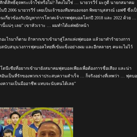
ักดิ์สิทธิ์ดุจพระเจ้าใช่หรือไม่? ก็คงไม่ใช่ … นายวรวีร์ มะกูดี นายกสมาคม
ปี 2006 นายวรวีร์ เคยเป็นเจ้าของทีมหนองจอก พิทยานุสสรณ์ เอฟซี ซึ่งเป
ส่วนเกี่ยวข้องกับปัญหาการโหวตเจ้าภาพฟุตบอลโลกปี 2018 และ 2022 ด้วย …
่านี้แน่ๆ เลย” เขาหัวเราะ … ผมทำได้แค่พยักหน้า
ะทำอะไรมาก็ตาม ถ้าหากเขาเข้ามาสู่โลกแห่งฟุตบอล แล้วมาทำร้ายวงการ
งคอยสนับสนุนวงการฟุตบอลไทยที่เข้มแข็งอย่างผม และอีกหลายๆ คนจะไม่ไว้
โดนีเซียที่อยากเข้ามายังสมาคมฟุตบอลเพียงเพื่อต้องการชื่อเสียง และน่า
ทศอันเป็นที่รักของพวกเราประสบความสำเร็จ … ก็จริงอย่างที่เทพว่า … ฟุตบ
ของความเป็นมืออาชีพ แทบจะนับคนได้เลย”