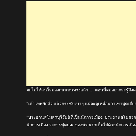
ผมไม่ได้สนใจมองถนนหนทางแล้ว … ตอนนี้ผมอยากจะรู้ถึงค
“เฮ้” เทพยักคิ้ว แล้วกระซิบเบาๆ แม้จะดูเหมือนว่าเขาพูดเสี
“ประธานสโมสรบุรีรัมย์ ก็เป็นนักการเมือง, ประธานสโมสรก
นักการเมือง วงการฟุตบอลของพวกเราเต็มไปด้วยนักการเม