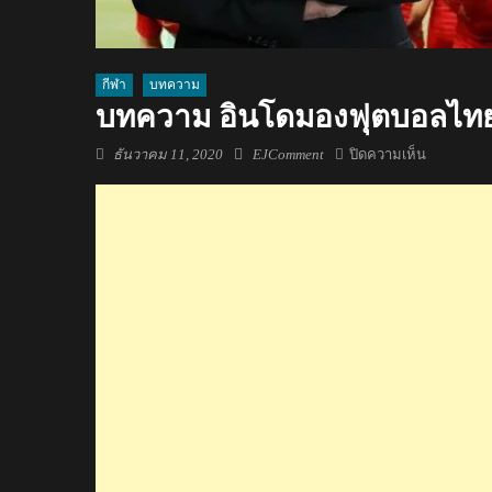
กีฬา
บทความ
บทความ อินโดมองฟุตบอลไทย
Posted
Author
บน
ธันวาคม 11, 2020
EJComment
ปิดความเห็น
on
บทความ
อิน
โดม
อง
ฟุตบอล
ไทย
และ
ไทย
มอง
ฟุตบอล
อิน
โด
อย่างไร?