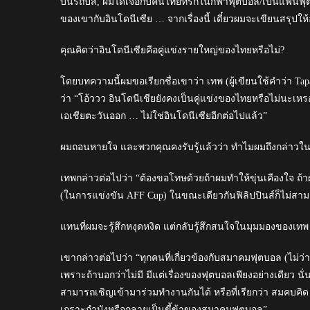
บนรถบัส, ผมได้เจอกับคนไทยที่รักในกีฟาฟุตบอล/เป็นแฟนฟุต
ของเขากับอินโดนีเซีย … จากเรื่องนี้ เดี๋ยวผมจะเขียนสรุปให้
คุณคิดว่าอินโดนีเซียคือคู่แข่งรายใหญ่ของไทยหรือไม่?
โดยบทความนี้ผมขอเรียกชื่อเขาว่า เทพ (ผู้เขียนใช้คำว่า Tap
ว่า “โอ้ววว อินโดนีเชียยังคงเป็นคู่แข่งของไทยหรือไม่นะ
เอเชียตะวันออก … ไม่ใช่อินโดนีเซียอีกต่อไปแล้ว”
ผมถอนหายใจ และพวกคุณคงรับรู้แล้วว่า ทำไมผมถึงกล่าวใ
เทพกล่าวต่อไปว่า “ต้องขอโทษด้วยถ้าผมทำให้ขุ่นเคืองใจ ถ้าผ
(ในการแข่งขัน AFF Cup) ในขณะเดียวกันฟิลิปปินส์ก็ไม่สามา
แทนที่ผมจะรู้สึกหงุดหงิด แต่กลับรู้สึกสนใจในมุมมองของเทพ
เขากล่าวต่อไปว่า “ทุกคนที่เกี่ยวข้องกับสมาคมฟุตบอล (ไม่ว
เพราะถ้าบอกว่าไม่มี มีแต่เรื่องของฟุตบอลเพียงอย่างเดียว นั
สามารถเชิญเข้ามาร่วมทำงานกันได้ หรือที่เรียกว่า สมคบคิ
เกราะกำบังหรือกลายเป็นขี้ข้าของสมาคมฟุตบอล”