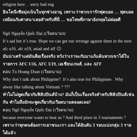
religion here… sorry bad eng
อินโดนีเซียมุ่งเน้นในทุกช่วงอายุ, เพราะว่าพวกเรารักฟุตบอล … ฟุตบอล
เหมือนกับศาสนาเลยสำหรับที่นี่ … ขอโทษที่ภาษาอังกฤษไม่ค่อยดี
Ngô Nguyễn Quốc Đại (เวียดนามป
It’s sad but it’s true. Hope we can get our revenge against them in the next
afc u16, afc u19, asiad and aff 🙂
มันน่าเศร้าแต่มันคือเรื่องจริง หวังว่าเราจะกับมาแก้แค้นพวกเขาได้ใน
รายการ AFC U16, AFC U19, เอเชียนเกมส์, และ AFF
ตอบ Tu Hoang Doan (เวียดนาม)
Why don’t talk about Philippine?. It’s also true for Philippines . Why
alway like talking about Vietnam ? ???
ทำไมไม่พูดเกี่ยวกับฟิลิปปินส์บ้าง? มันก็เป็นเรื่องจริงสำหรับฟิลิปปินส์เช่น
กัน ทำไมถึงมักจะพูดเกี่ยวกับเวียดนามตลอดเลย?
ตอบ Ngô Nguyễn Quốc Đại (เวียดนาม)
because everyone wants to beat us ? And third place in 3 tournaments ?
เพราะว่าทุกคนต้องการเอาชนะเรา และได้อันดับ 3 รอบแบ่งกลุ่ม 3 ราย
ได้แล้ว