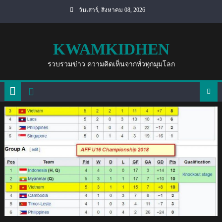
Skip
วันเสาร์, สิงหาคม 08, 2026
to
content
KWAMKIDHEN
รวบรวมข่าว ความคิดเห็นจากทั่วทุกมุมโลก