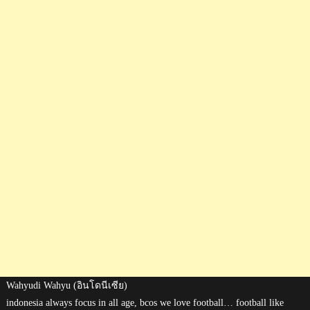
Wahyudi Wahyu (อินโดนีเซีย)
indonesia always focus in all age, bcos we love football… football like