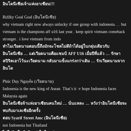
อินโดนีเซียเจ้าแห่งอาเซียน!!!
Riźžky Goal Goal (อินโดนีเซีย)
why vietnam right now always unlucky if one group with indonesia…. but
vietnam is the champions aff u16 last year.. keep spirit vietnam comeback
stronger.. i love vietnam from indo
ทำไมเวียดนามตอนนี้ถึงมักจะโชคไม่ดีถ้าได้อยู่ในกลุ่มเดียวกับ
อินโดนีเซีย … แต่เวียดนามคือแชมป์ AFF U16 เมื่อปีที่แล้ว … รักษา
สปิริตเอาไว้นะเวียดนาม กลับมาแข็งแกร่งกว่าเดิม … รักเวียดนามจาก
อินโด
Phúc Duy Nguyễn (เวียดนาม)
Indonesia is the new king of Asean. That’s it :v hope Indonesia faces
Malaysia again
อินโดนีเซียจ้าแห่งอาเซียนคนใหม่ … นั่นแหละ … หวังว่าอินโดนีเซียจะ
พบกับมาเลเซียอีกครั้ง
ตอบ Syarif Street Amc (อินโดนีเซีย)
not Indonesia but Thailand