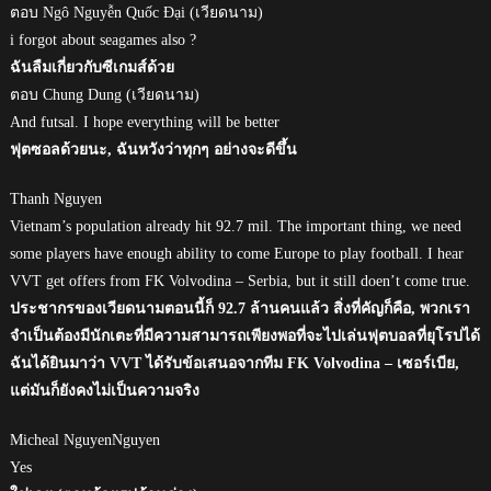
ตอบ Ngô Nguyễn Quốc Đại (เวียดนาม)
i forgot about seagames also ?
ฉันลืมเกี่ยวกับซีเกมส์ด้วย
ตอบ Chung Dung (เวียดนาม)
And futsal. I hope everything will be better
ฟุตซอลด้วยนะ, ฉันหวังว่าทุกๆ อย่างจะดีขึ้น
Thanh Nguyen
Vietnam’s population already hit 92.7 mil. The important thing, we need
some players have enough ability to come Europe to play football. I hear
VVT get offers from FK Volvodina – Serbia, but it still doen’t come true.
ประชากรของเวียดนามตอนนี้ก็ 92.7 ล้านคนแล้ว สิ่งที่คัญก็คือ, พวกเรา
จำเป็นต้องมีนักเตะที่มีความสามารถเพียงพอที่จะไปเล่นฟุตบอลที่ยุโรปได้
ฉันได้ยินมาว่า VVT ได้รับข้อเสนอจากทีม FK Volvodina – เซอร์เบีย,
แต่มันก็ยังคงไม่เป็นความจริง
Micheal NguyenNguyen
Yes