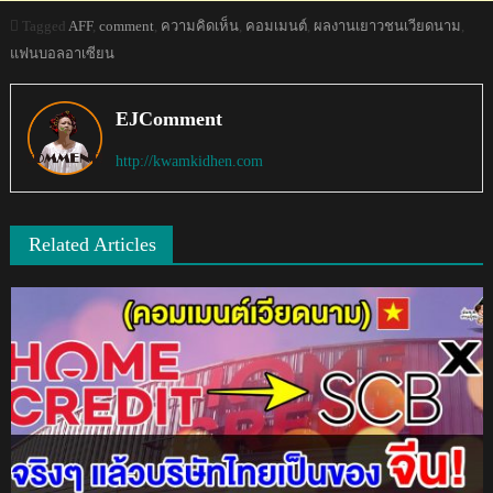
Tagged
AFF
,
comment
,
ความคิดเห็น
,
คอมเมนต์
,
ผลงานเยาวชนเวียดนาม
,
แฟนบอลอาเซียน
EJComment
http://kwamkidhen.com
Related Articles