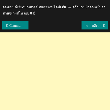
on
คอมเมนต์เวียดนามหลังไทยคว่ำอินโดนีเซีย 3-2 คว้าแชมป์วอลเลย์บอล
ชายซีเกมส์ในรอบ 8 ปี
แนะแนว
Comment ชาวต่างชาติเกี่ยวกับอาหารมังสวิรัติในร้าน 7-11 ของไทย
ความคิดเห็นชาวต่างชาติเกี่ยวกับโฆษณาเกียรตินาคินของไทย
เรื่อง