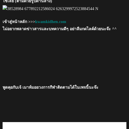
ใช่เลย (ตามด้วยรูปด้านล่าง)
เข้าสู่หน้าหลัก >>>
kwamkidhen.com
ไม่อยากพลาดข่าวสารและบทความดีๆ อย่าลืมกดไลค์ด้วยนะจ๊ะ ^^
พูดคุยกับเจ้ เมาท์มอยวงการกีฬาติดตามได้ในเพจนี้นะจ๊ะ