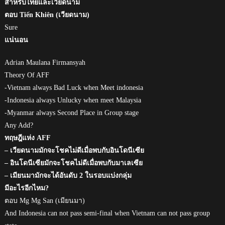
สำหรับไทยและเวียดนาม
ตอบ Tiến Khiên (เวียดนาม)
Sure
แน่นอน
Adrian Maulana Firmansyah
Theory Of AFF
-Vietnam always Bad Luck when Meet indonesia
-Indonesia always Unlucky when meet Malaysia
-Myanmar always Second Place in Group stage
Any Add?
ทฤษฎีแห่ง AFF
– เวียดนามมักจะโชคไม่ดีเมื่อพบกับอินโดนีเซีย
– อินโดนีเซียมักจะโชคไม่ดีเมื่อพบกับมาเลเซีย
– เมียนมามักจะได้อันดับ 2 ในรอบแบ่งกลุ่ม
มีอะไรอีกไหม?
ตอบ Mg Mg San (เมียนมา)
And Indonesia can not pass semi-final when Vietnam can not pass group