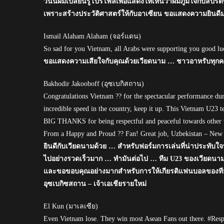
วันนี้ผมเปลี่ยนรู้โปรไฟล์เพื่อแสดงให้เห็นว่าผมภูมิใจกับส
เพราะสร้างประวัติศาสตร์ให้กับอาเซียน ขอแสดงความยินดี
Ismail Alaham Alaham (จอร์แดน)
So sad for you Vietnam, all Arabs were supporting you good luc
ขอแสดงความเสียใจกับคุณด้วยเวียดนาม … ชาวอาหรับทุกค
Bakhodir Jakooboff (อุซเบกิสถาน)
Congratulations Vietnam ?? for the spectacular performance du
incredible speed in the country, keep it up. This Vietnam U23 te
BIG THANKS for being respectful and peaceful towards other t
From a Happy and Proud ?? Fan! Great job, Uzbekistan – New 
ยินดีกับเวียดนามด้วย … สำหรับฟอร์มการเล่นที่น่าประทับ
ไปอย่างรวดเร็วมาก … ทำมันต่อไป … ทีม U23 ของเวียดนามที
และขอขอบคุณอย่างมากสำหรับการให้เกียรติแฟนบอลของทีม
อุซเบกิซสถาน – เจ้าเอเชียรายใหม่
El Kun (มาเลเซีย)
Even Vietnam lose. They win most Asean Fans out there. #Res