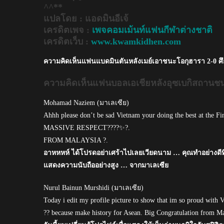
^^**
U23
แปลโดย : แอดมินอีเจ้
เครดิตเพจ :
เพจคอมเม้นท์แฟนกีฬาต่างชาติ
เครดิตเว็บ :
www.kwamkidhen.com
ความคิดเห็นแฟนแบดมินตันหลังเมย์เอาชนะโอกุฮารา 2-0 ศึก
ความคิดเห็นแฟนบอลเอเชียหลังอุซเบกิสถานช
Mohamad Naziem (มาเลเซีย)
Ahhh please don’t be sad Vietnam your doing the best at the Fin
MASSIVE RESPECT????✨?.
FROM MALAYSIA ?.
อาหหหห์ ได้โปรดอย่าเศร้าไปเลยเวียดนาม … คุณทำอย่างดีท
แสดงความนับถืออย่างสูง … จากมาเลเซีย
Nurul Bainun Murshidi (มาเลเซีย)
Today i edit my profile picture to show that im so proud with 
?? because make history for Asean. Big Congratulation from Ma