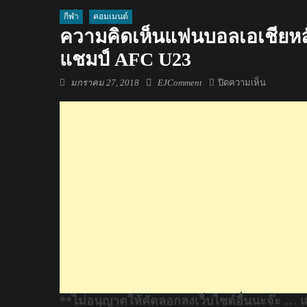
กีฬา
คอมเมนต์
ความคิดเห็นแฟนบอลเอเชียหล
แชมป์ AFC U23
Posted
Author
บน
มกราคม 27, 2018
EJComment
ปิดความเห็น
on
ความ
คิด
เห็น
แฟน
บอล
เอเชีย
หลัง
อุซเบกิ
สถาน
ชนะ
เวียดนาม
คว้า
แชมป์
**ไม่อนุญาตให้คัดลอกลงเว็บไซต์อื่นนะจ๊ะ … 
AFC