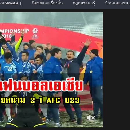
์ถ่ายทอดสด
นิยายและเรื่องสั้น
กฎหมายน่ารู้
บ้านและสวน