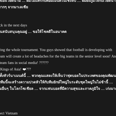
ปิริตของเวียดนาม … ผมไม่แคร์กับคอมเมนต์ในเชิงลบ … ผมยังภูมิใจกับเวียดน
มากๆ จากมาเลเซีย
k in the next days
นสนับสนุนคุณอยู่ … ขอให้โชคดีในอนาคต
ring the whole tournament. You guys showed that football is developing with
am will create a lot of headaches for the big teams in the senior level soon! A
eam fans in social media! ??????
Kings of Asia! ❤️???
ใจทั้งทัวร์นาเมนต์นี้ … พวกคุณแสดงให้เห็นว่าฟุตบอลในประเทศของคุณพัฒ
มนี้จะสร้างความปวดหัวให้กับทีมยักษ์ใหญ่ในระดับชุดใหญ่ในไม่ช้านี้ …
อื่นๆ ในโลกโซเชียล … จากแฟนบอลที่มีความสุขและภาคภูมิใจ … เก่งมา
pect Vietnam