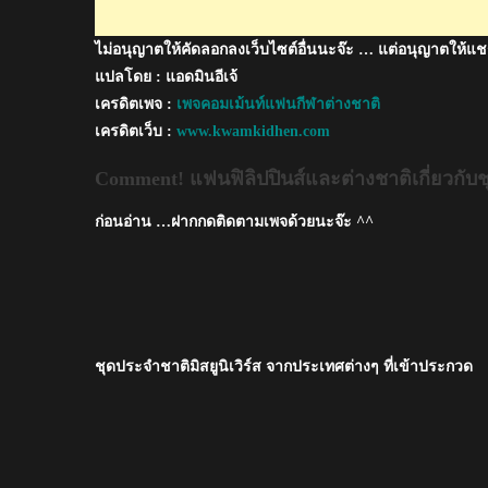
ไทย
ไม่อนุญาตให้คัดลอกลงเว็บไซต์อื่นนะจ๊ะ … แต่อนุญาตให้แช
ใน
มิส
แปลโดย : แอดมินอีเจ้
ยูนิเวิร์ส
เครดิตเพจ :
เพจคอมเม้นท์แฟนกีฬาต่างชาติ
เครดิตเว็บ :
www.kwamkidhen.com
Comment! แฟนฟิลิปปินส์และต่างชาติเกี่ยวกับช
ก่อนอ่าน …ฝากกดติดตามเพจด้วยนะจ๊ะ ^^
ชุดประจำชาติมิสยูนิเวิร์ส จากประเทศต่างๆ ที่เข้าประกวด