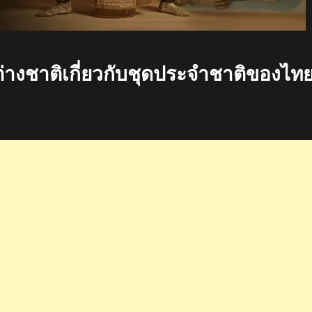
่างชาติเกี่ยวกับชุดประจำชาติของไท
t!
์