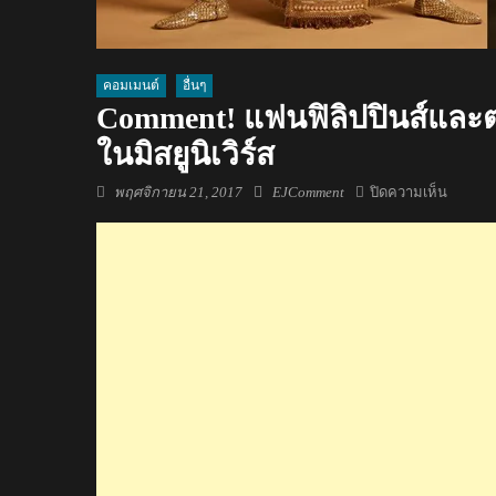
คอมเมนต์
อื่นๆ
Comment! แฟนฟิลิปปินส์และต
ในมิสยูนิเวิร์ส
Posted
Author
บน
พฤศจิกายน 21, 2017
EJComment
ปิดความเห็น
on
Commen
แฟน
ฟิลิปปินส
และ
ต่าง
ชาติ
เกี่ยว
กับ
ชุด
ประจำ
ชาติ
ของ