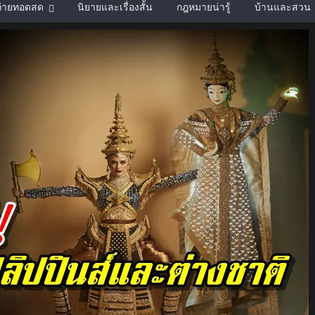
์ถ่ายทอดสด
นิยายและเรื่องสั้น
กฎหมายน่ารู้
บ้านและสวน