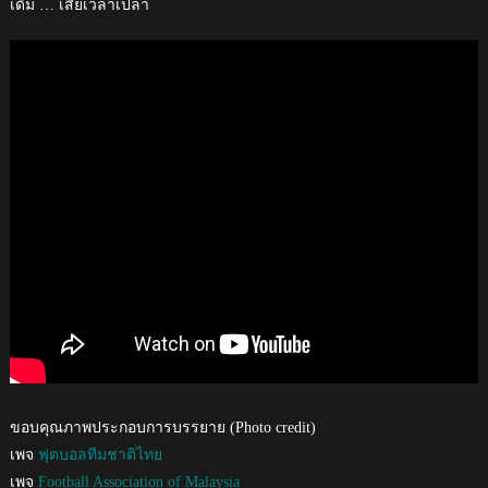
เดิม … เสียเวลาเปล่า
ขอบคุณภาพประกอบการบรรยาย (Photo credit)
เพจ
ฟุตบอลทีมชาติไทย
เพจ
Football Association of Malaysia