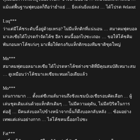
แม้แต่พื้นฐานฟุตบอลก็ถือว่าย่ำแย่ … ยิ่งเล่นยิ่งแย่ลง … ได้โปรด #elaout
Luq***
ว่าแต่มีโค้ชระดับนี้อยู่ด้วยเหรอ? ไม่มีแท็กติกที่แน่นอน … สมาคมฟุตบอล
มาเลเซียได้โปรดกำจัดโค้ช อีลา คนนี้ออกไปซะเถอะ … ขอให้โค้ชคิม
พันกอนหาโค้ชเก่งๆ มาเพื่อให้ตรงกับแท็กติกของทีมชาติชุดใหญ่
Mn***
สมาคมฟุตบอลมาเลเซีย ได้โปรดหาโค้ชต่างชาติที่มีคุณสมบัติเหมาะสม
… ดูเหมือนว่าโค้ชมาเลเซียจะหมดไอเดียแล้ว
Mo***
เล่นกากมาก … ตั้งแต่ซีเกมส์มาจนถึงชิงแชมป์เอเชียรอบคัดเลือก … ผู้
เล่นชุดเดิมเล่นด้วยแท็กติกเดิมๆ … ไม่มีความดุดัน, ไม่มีสปิริตในการ
ต่อสู้ … มีคนส่งบอลไปข้างหน้าจากนั้นก็ดึงบอลกลับหลัง … ซ้อมอย่าง
เทพแต่เล่นอย่างกาก … ไล่โค้ชคนนี้ออกไปซะ
Fat***