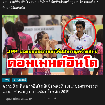
คอมเมนต์จีน+อินโด+มาเลย์ทึ่ง หลังอิคคิวผ่านเข้าสู่รอบชิงชนะเลิศ 2
สัปดาห์ติดต่อกัน
กีฬา
คอมเมนต์
ความคิดเห็นชาวอินโดนีเซียหลังทีม JPP ของพรพรรณ
และอ.ชำนาญ คว้าแชมป์โปรลีก 2019
Author
Posted
EJComment
กุมภาพันธ์ 28, 2019
on