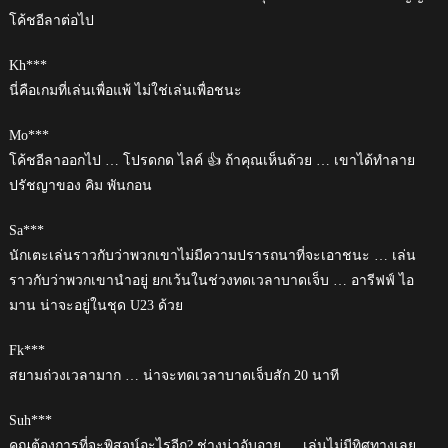
โค้ชอีลาต่อไป
Kh***
นี่คือเกมที่เล่นเพื่อแพ้ ไม่ใช่เล่นเพื่อชนะ
Mo***
โค้ชอีลาออกไป … โปรดกด ไลค์ 👍 ถ้าคุณเห็นด้วย … เขาได้ทำลาย
ปรัชญาของ คิม พันกอน
Sa***
นักเตะเล่นราวกับว่าพวกเขาไม่มีความปรารถนาที่จะเอาชนะ … เล่น
ราวกับว่าพวกเขานำอยู่ ยกเว้นในช่วงทดเวลาบาดเจ็บ … อารีฟฟ์ ไอ
มาน น่าจะอยู่ในชุด U23 ด้วย
Fk***
สยามถ่วงเวลามาก … น่าจะทดเวลาบาดเจ็บสัก 20 นาที
Suh***
คุณต้องการที่จะพิสูจน์อะไรอีก? ช่างน่าอับอาย … เล่นไม่มีทิศทางเลย …