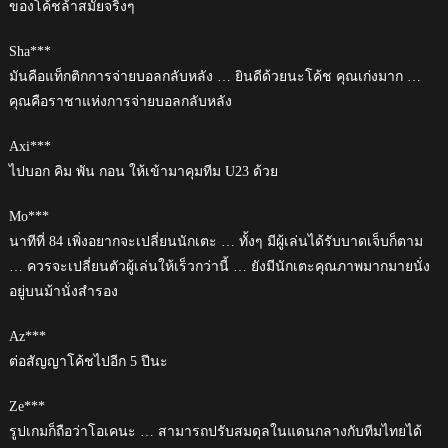
ของโค้ชล้าสมัยจริงๆ
Sha***
มันคือแท็กติกการจ่ายบอลกลับหลัง … ยินดีด้วยนะโค้ช คุณเก่งมาก …
คุณคือราชาแห่งการจ่ายบอลกลับหลัง
Axi***
ไปบอก คิม พัน กอน ให้เข้ามาคุมทีม U23 ด้วย
Mo***
นาทีที่ 84 เพิ่งอยากจะเปลี่ยนนักเตะ … ทั้งๆ มีผู้เล่นได้รับบาดเจ็บก็ตาม
… ควรจะเปลี่ยนตัวผู้เล่นให้เร็วกว่านี้ … ยังมีนักเตะคุณภาพมากมายนั่ง
อยู่บนม้านั่งสำรอง
Az***
ต่อสัญญาโค้ชไปอีก 5 ปีนะ
Ze***
รูปเกมก็ถือว่าโอเคนะ … สามารถปรับสมดุลในแดนกลางกับทีมไทยได้