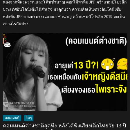
หลังจากที่พรพรรณและโค้ชชำนาญ ดอกไม้พาทีม JPP คว้าแชมป์โปรลีก
ประเทศอินโดนีเซียได้สำเร็จ มาดูกันว่า ความคิดเห็นชาวอินโดนีเซีย
หลังทีม JPP ของพรพรรณและอ.ชำนาญ คว้าแชมป์โปรลีก 2019 จะเป็น
อย่างไรกันบ้าง
คอมเมนต์
อื่นๆ
คอมเมนต์ต่างชาติสุดทึ่ง หลังได้ฟังเสียงเด็กไทยวัย 13 ปี