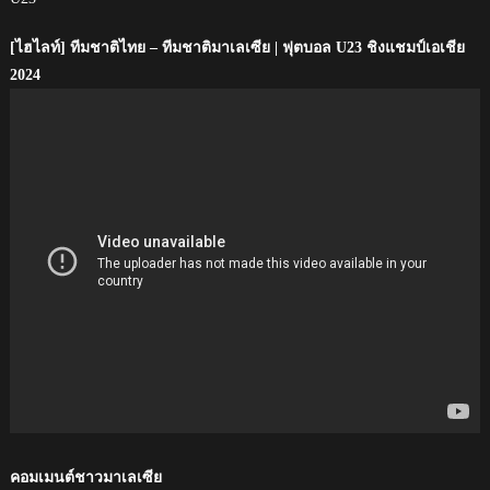
[ไฮไลท์] ทีมชาติไทย – ทีมชาติมาเลเซีย | ฟุตบอล U23 ชิงแชมป์เอเชีย
2024
คอมเมนต์ชาวมาเลเซีย