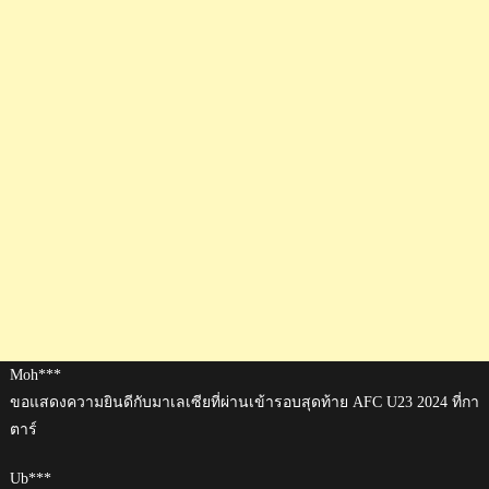
Moh***
ขอแสดงความยินดีกับมาเลเซียที่ผ่านเข้ารอบสุดท้าย AFC U23 2024 ที่กา
ตาร์
Ub***