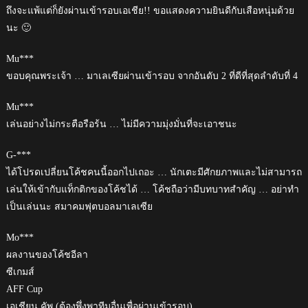
ถึงจะแพ้แต่ก็ยังผ่านเข้ารอบเอเชีย!! ขอแสดงความยินดีกับเสือหนุ่มด้วย
นะ 🙂
Mu***
ขอบคุณพระเจ้า … มาเลเซียผ่านเข้ารอบ จากอันดับ 2 ที่ดีที่สุดลำดับที่ 4
Mu***
เล่นอย่างไม่กระตือรือร้น … ไม่มีความมุ่งมั่นที่จะเอาชนะ
G-***
ได้โปรดเปลี่ยนโค้ชคนนี้ออกไปเถอะ … นักเตะมีศักยภาพและไม่สามารถ
เล่นให้เข้ากับแท็กติกของโค้ชได้ … โค้ชถือว่ามีบทบาทสำคัญ … อย่าทำ
เป็นเล่นนะ สมาคมฟุตบอลมาเลเซีย
Mo***
ผลงานของโค้ชอีลา
ซีเกมส์
AFF Cup
เอเชียน คัพ (ต้องพึ่งพาทีมอื่นเพื่อผ่านเข้ารอบ)