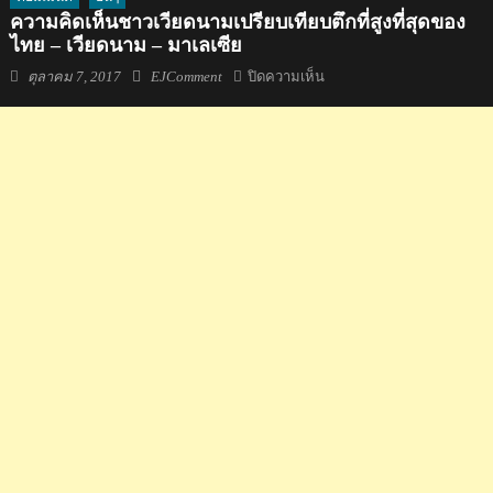
ความคิดเห็นชาวเวียดนามเปรียบเทียบตึกที่สูงที่สุดของ
ไทย – เวียดนาม – มาเลเซีย
Posted
Author
บน
ตุลาคม 7, 2017
EJComment
ปิดความเห็น
on
ความ
คิด
เห็น
ชาว
เวียดนาม
เปรียบ
เทียบ
ตึก
ที่
สูง
ที่สุด
ของ
ไทย
–
เวียดนาม
–