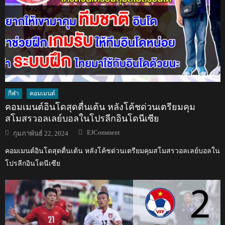
กีฬา
คอมเมนต์
คอมเมนต์อินโดสุดตื่นเต้น หลังโค้ชด่วนเตรียมคุม
สโมสรวอลเลย์บอลในโปรลีกอินโดนีเซีย
Author
Posted
EJComment
กุมภาพันธ์ 22, 2024
on
คอมเมนต์อินโดสุดตื่นเต้น หลังโค้ชด่วนเตรียมคุมสโมสรวอลเลย์บอลใน
โปรลีกอินโดนีเซีย