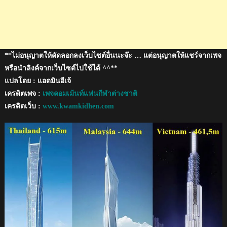
มาเลเซีย
**ไม่อนุญาตให้คัดลอกลงเว็บไซต์อื่นนะจ๊ะ … แต่อนุญาตให้แชร์จากเพจ
หรือนำลิงค์จากเว็บไซต์ไปใช้ได้ ^^**
แปลโดย : แอดมินอีเจ้
เครดิตเพจ :
เพจคอมเม้นท์แฟนกีฬาต่างชาติ
เครดิตเว็บ :
www.kwamkidhen.com