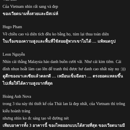
Của Vietnam nhìn rất sang và đẹp
ของเวียดนามทั้งสวยและมีสเน่ห์
Hugo Pham
Về chiều cao và diện tích đều ko bằng họ, túm lại thua toàn diện
ในเรื่องของความสูงและพื้นที่ใช้สอยสู้พวกเขาไม่ได้ … แพ้หมดรูป
Leon Nguyễn
Nhìn cái thằng Malaysia háo danh buồn cười vãi. Như cái kim tiêm. Cái
đỉnh nhọn hoắt làm cao lên để tranh thủ được hư danh cao nhất này nọ :)))
ดูตึกของมาเลเซียแล้วตลกดี … เหมือนเข็มฉีดยา … ตรงยอดแหลมขึ้น
ไปเพื่อให้ได้ความสูงมากที่สุด
Hoàng Anh Nova
trong 3 tòa này thì thiết kế của Thái lan là đẹp nhất, của Vietnam thì trông
kiểu hoành tráng
nhưng nhìn ko đc sáng tạo về đường nét
เทียบอาคารทั้ง 3 อาคารนี้ ของไทยออกแบบได้สวยที่สุด ของเวียดนามมี