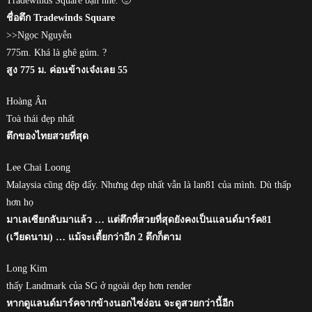
Tradewinds Square bạn nhé. 🙂
ชื่อตึก Tradewinds Square
>>Ngọc Nguyễn
775m. Khá là ghê gúm. ?
สูง 775 ม. ค่อนข้างเจ๋งเลย 55
Hoàng Ân
Toà thái đẹp nhất
ตึกของไทยสวยที่สุด
Lee Chai Loong
Malaysia cũng đệp đấy. Nhưng đẹp nhất vẫn là lan81 của mình. Dù thấp
hơn họ
มาเลเซียกลับมาแล้ว … แต่ตึกที่สวยที่สุดยังคงเป็นแลนด์มาร์ค81
(เวียดนาม) … แม้จะเตี้ยกว่าอีก 2 ตึกก็ตาม
Long Kim
thấy Landmark của SG ở ngoài đẹp hơn render
หากดูแลนด์มาร์คจากข้างนอกไซ่ง่อน จะดูสวยกว่านี้อีก