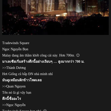
Tradewinds Square
Ngọc Nguyễn Bọn
Malay đang âm thầm khởi công cái này. Hơn 700m. 🙂
มาเลเซียเริ่มสร้างตึกนี้อย่างเงียบๆ … สูงมากกว่า 700 ม.
>>Thành Dương
Hơi Giống củ bắp ĐN nhà mình nhỉ
มันดูเหมือนฝักข้าวโพดเลย
>>Quan Nguyen
Tên nó là gì vậy bạn
ตึกนี้ชื่ออะไร
>>Ngọc Nguyễn