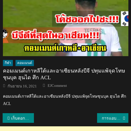
กีฬา
คอมเมนต์
คอมเมนต์เกาหลีใต้และอาเซียนหลังบีจี ปทุมแพ้จุดโทษ
ชุนบุค ฮุนได ศึก ACL
Author
Posted
EJComment
กันยายน 16, 2021
on
คอมเมนต์เกาหลีใต้และอาเซียนหลังบีจี ปทุมแพ้จุดโทษชุนบุค ฮุนได ศึก
ACL
แนะแนว
เก็บดอกเบี้ยเกินกฎหมายกำหนด ดอกเบี้ยถือเป็นโมฆะ
การแอบดูโทรศัพท์ของบุคคลอื่นมีความผิดหรือไม่อย่างไร?
เรื่อง