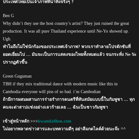
ประเทศไทยเป็นเจ้าภาพที่น่าทึ่งจริงๆ ?
Ben G
Why didn’t they use the host country’s artist? They just ruined the great
production. It was all pure Thailand experience until Ne-Yo showed up.
Ugh.
ทำไมถึงไม่ใช่นักร้องของประเทศเจ้าภาพ? พวกเราทำลายโปรดักชันที่
ยอดเยี่ยมไป … มันจะเป็นการแสดงของไทยทั้งหมดแล้ว จนกระทั่ง Ne-Yo
ปรากฏตัวขึ้น
Green Guguman
TBH if they mix traditional dance with modern music like this in
Cambodia everyone will piss of so bad. i’m Cambodian
ถ้ามีการผสมผสานการร่ายรำการดนตรีที่ทันสมัยแบบนี้ในกัมพูชา … ทุก
คนจะด่าสาปแช่งอย่างเลวร้ายเลย … ฉันเป็นชาวกัมพูชา
เข้าสู่หน้าหลัก >>>
kwamkidhen.com
ไม่อยากพลาดข่าวสารและบทความดีๆ อย่าลืมกดไลค์ด้วยนะจ๊ะ ^^