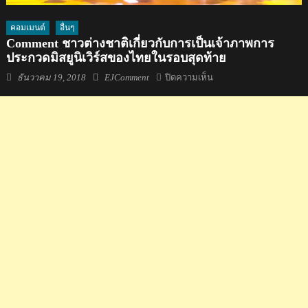
คอมเมนต์
อื่นๆ
Comment ชาวต่างชาติเกี่ยวกับการเป็นเจ้าภาพการ
ประกวดมิสยูนิเวิร์สของไทยในรอบสุดท้าย
Posted
Author
บน
ธันวาคม 19, 2018
EJComment
ปิดความเห็น
on
Comment
ชาว
ต่าง
ชาติ
เกี่ยว
กับ
การ
เป็น
เจ้า
ภาพ
การ
ประกวด
มิส
ยูนิเวิร์ส