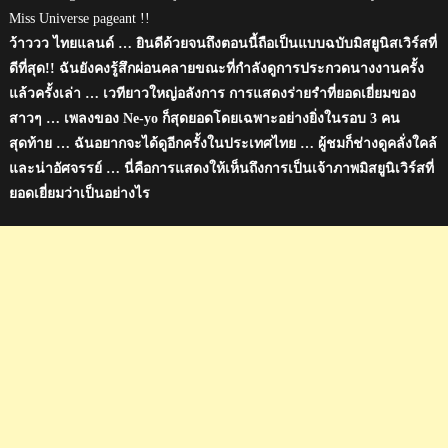
Miss Universe pageant !!
ว้าววว ไทยแลนด์ … ยินดีด้วยจนถึงตอนนี้ถือเป็นแบบฉบับมิสยูนิสเวิร์สที่
ดีที่สุด!! ฉันยังคงรู้สึกผ่อนคลายขณะที่กำลังดูการประกวดนางงานครั้ง
แล้วครั้งเล่า … เวทียาวใหญ่อลังการ การแสดงร่ายรำที่ยอดเยี่ยมของ
สาวๆ … เพลงของ Ne-yo ก็สุดยอดโดยเฉพาะอย่างยิ่งในรอบ 3 คน
สุดท้าย … ฉันอยากจะได้ดูอีกครั้งในประเทศไทย … ผู้ชมก็ช่างดูคลั่งใคล้
และน่าอัศจรรย์ … นี่คือการแสดงให้เห็นถึงการเป็นเจ้าภาพมิสยูนิเวิร์สที่
ยอดเยี่ยมว่าเป็นอย่างไร