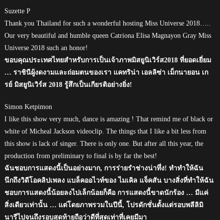
Suzette P
Thank you Thailand for such a wonderful hosting Miss Universe 2018…..
Our very beautiful and humble queen Catriona Elisa Magnayon Gray Miss
Universe 2018 such an honor!
ขอบคุณประเทศไทยสำหรับการเป็นเจ้าภาพมิสยูนิเวิร์ส2018 ที่ยอดเยี่ยม
… ราชินีผู้งดงามและถ่อมตนของเรา แคทริน่า เอลลิซ่า เม็กนายอน เก
รย์ มิสยูนิเวิร์ส 2018 รู้สึกเป็นเกียรติอย่างยิ่ง!
Simon Ketpimon
I like this show very much, dance is amazing ! That remind me of black or
white of Micheal Jackson videoclip. The things that I like a bit less from
this show is lack of singer. There is only one. But after all this year, the
production from preliminary to final is by far the best!
ฉันชอบการแสดงนี้เป็นอย่างมาก, การร่ายรำช่างน่าทึ่ง! ทำทำให้ฉัน
นึกถึงวิดีโอคลิปเพลง แบล็คออไวท์ของ ไมเคิล แจ็คสัน บางสิ่งที่ทำให้ฉัน
ชอบการแสดงนี้น้อยลงไปเล็กน้อยก็คือ การแสดงนี้ขาดนักร้อง … มีแค่
สิ่งเดียวเท่านั้น … แต่โดยภาพรวมในปีนี้, โปรดักชั่นตั้งแต่รอบพลีลิมิ
นารีไปจนถึงรอบสุดท้ายถือว่าดีที่สุดเท่าที่เคยมีมา