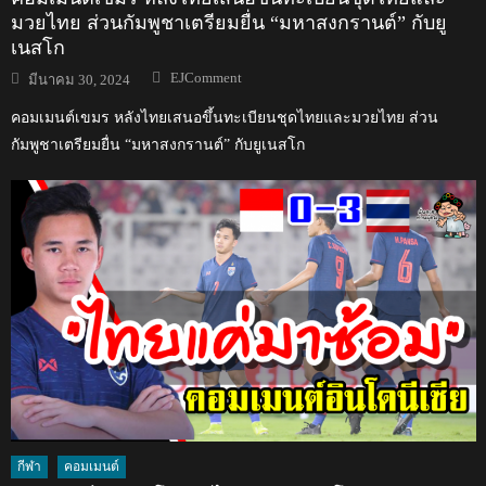
มวยไทย ส่วนกัมพูชาเตรียมยื่น “มหาสงกรานต์” กับยู
เนสโก
Author
Posted
EJComment
มีนาคม 30, 2024
on
คอมเมนต์เขมร หลังไทยเสนอขึ้นทะเบียนชุดไทยและมวยไทย ส่วน
กัมพูชาเตรียมยื่น “มหาสงกรานต์” กับยูเนสโก
กีฬา
คอมเมนต์