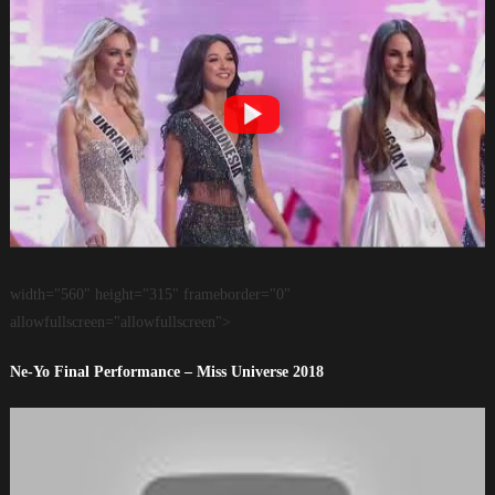
width="560" height="315" frameborder="0"
allowfullscreen="allowfullscreen">
Ne-Yo Final Performance – Miss Universe 2018