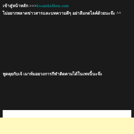
เข้าสู่หน้าหลัก >>>
kwamkidhen.com
ไม่อยากพลาดข่าวสารและบทความดีๆ อย่าลืมกดไลค์ด้วยนะจ๊ะ ^^
พูดคุยกับเจ้ เมาท์มอยวงการกีฬาติดตามได้ในเพจนี้นะจ๊ะ