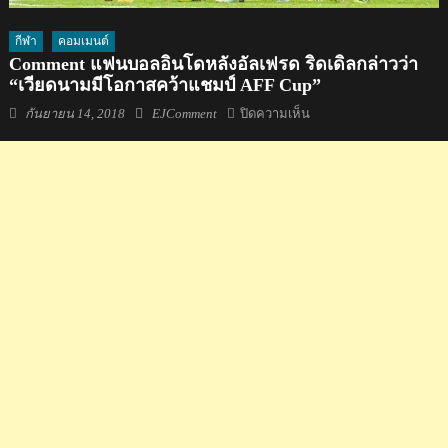
กีฬา
คอมเมนต์
Comment แฟนบอลอินโดหลังอัลเฟรด ริดเดิลกล่าวว่า
“เวียดนามมีโอกาสคว้าแชมป์ AFF Cup”
Posted
Author
บน
กันยายน 14, 2018
EJComment
ปิดความเห็น
on
Comment
แฟน
บอล
อิน
โด
หลัง
อัลเฟ
รด
ริดเดิล
กล่าว
ว่า
“เวียดนาม
มี
โอกาส