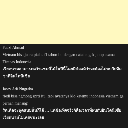
Fauzi Ahmad
Vietnam bisa juara piala aff tahun ini dengan catatan gak jumpa sama
Timnas Indonesia..
เวียดนามสามารถคว้าแชมป์ได้ในปีนี้โดยมีข้อแม้ว่าจะต้องไม่พบกับทีม
ชาติอินโดนีเซีย
Josev Adi Nugraha
riedl bisa ngmong sprti itu..tapi nyatanya klo ketemu indonesia vietnam ga
pernah menang!
ริดเดิลจะพูดแบบนั้นก็ได้ … แต่ข้อเท็จจริงก็คือเวลาที่พบกับอินโดนีเซีย
เวียดนามไม่เคยชนะเลย