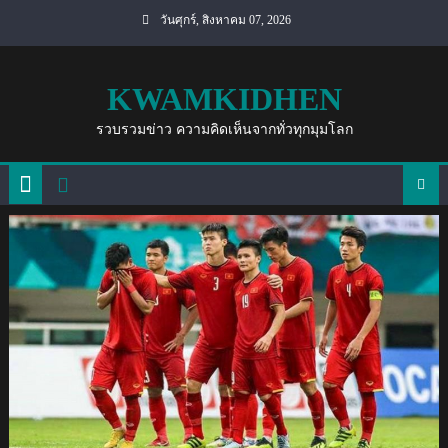
Skip
วันศุกร์, สิงหาคม 07, 2026
to
content
KWAMKIDHEN
รวบรวมข่าว ความคิดเห็นจากทั่วทุกมุมโลก