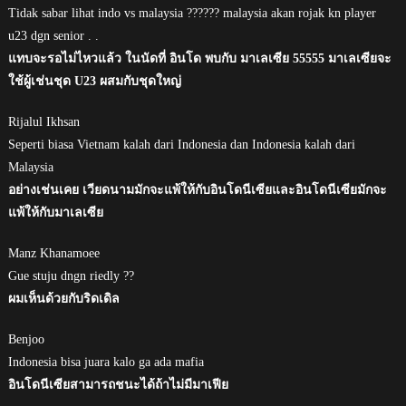
Tidak sabar lihat indo vs malaysia ?????? malaysia akan rojak kn player
u23 dgn senior . .
แทบจะรอไม่ไหวแล้ว ในนัดที่ อินโด พบกับ มาเลเซีย 55555 มาเลเซียจะ
ใช้ผู้เช่นชุด U23 ผสมกับชุดใหญ่
Rijalul Ikhsan
Seperti biasa Vietnam kalah dari Indonesia dan Indonesia kalah dari
Malaysia
อย่างเช่นเคย เวียดนามมักจะแพ้ให้กับอินโดนีเซียและอินโดนีเซียมักจะ
แพ้ให้กับมาเลเซีย
Manz Khanamoee
Gue stuju dngn riedly ??
ผมเห็นด้วยกับริดเดิล
Benjoo
Indonesia bisa juara kalo ga ada mafia
อินโดนีเซียสามารถชนะได้ถ้าไม่มีมาเฟีย