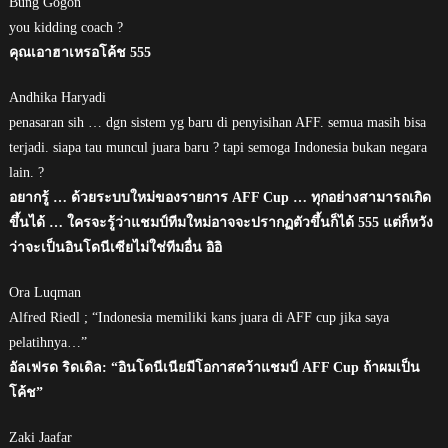
Bung Gogon
you kidding coach ?
คุณเอาฮาเหรอโค้ช 555
Andhika Haryadi
penasaran sih … dgn sistem yg baru di penyisihan AFF. semua masih bisa
terjadi. siapa tau muncul juara baru ? tapi semoga Indonesia bukan negara
lain. ?
อยากรู้ … ด้วยระบบใหม่ของรายการ AFF Cup … ทุกอย่างสามารถเกิด
ขึ้นได้ … ใครจะรู้ว่าแชมป์ทีมใหม่อาจจะปรากฏตัวขึ้นก็ได้ 555 แต่ก็หวัง
ว่าจะเป็นอินโดนีเซียไม่ใช่ทีมอื่น อิอิ
Ora Luqman
Alfred Riedl ; “Indonesia memiliki kans juara di AFF cup jika saya
pelatihnya…”
อัลเฟรด ริดเดิล: “อินโดนีเนียมีโอกาสคว้าแชมป์ AFF Cup ถ้าผมเป็น
โค้ช”
Zaki Jaafar