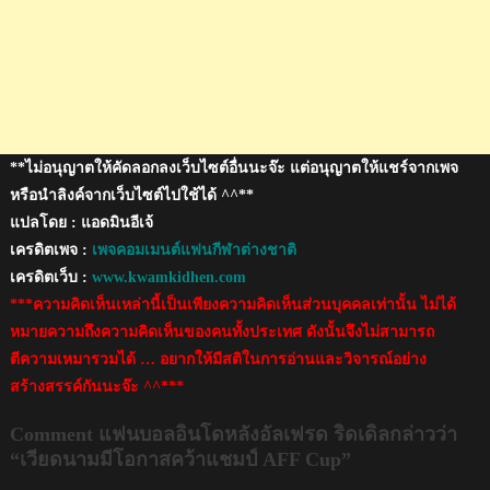
คว้า
แชมป์
AFF
Cup”
**ไม่อนุญาตให้คัดลอกลงเว็บไซต์อื่นนะจ๊ะ แต่อนุญาตให้แชร์จากเพจ
หรือนำลิงค์จากเว็บไซต์ไปใช้ได้ ^^**
แปลโดย : แอดมินอีเจ้
เครดิตเพจ :
เพจคอมเมนต์แฟนกีฬาต่างชาติ
เครดิตเว็บ :
www.kwamkidhen.com
***ความคิดเห็นเหล่านี้เป็นเพียงความคิดเห็นส่วนบุคคลเท่านั้น ไม่ได้
หมายความถึงความคิดเห็นของคนทั้งประเทศ ดังนั้นจึงไม่สามารถ
ตีความเหมารวมได้ … อยากให้มีสติในการอ่านและวิจารณ์อย่าง
สร้างสรรค์กันนะจ๊ะ ^^***
Comment แฟนบอลอินโดหลังอัลเฟรด ริดเดิลกล่าวว่า
“เวียดนามมีโอกาสคว้าแชมป์ AFF Cup”