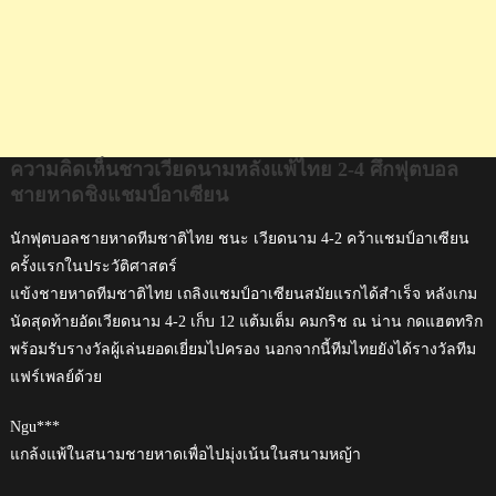
แชมป์
อาเซียน
ความคิดเห็นชาวเวียดนามหลังแพ้ไทย 2-4 ศึกฟุตบอล
ชายหาดชิงแชมป์อาเซียน
นักฟุตบอลชายหาดทีมชาติไทย ชนะ เวียดนาม 4-2 คว้าแชมป์อาเซียน
ครั้งแรกในประวัติศาสตร์
แข้งชายหาดทีมชาติไทย เถลิงแชมป์อาเซียนสมัยแรกได้สำเร็จ หลังเกม
นัดสุดท้ายอัดเวียดนาม 4-2 เก็บ 12 แต้มเต็ม คมกริช ณ น่าน กดแฮตทริก
พร้อมรับรางวัลผู้เล่นยอดเยี่ยมไปครอง นอกจากนี้ทีมไทยยังได้รางวัลทีม
แฟร์เพลย์ด้วย
Ngu***
แกล้งแพ้ในสนามชายหาดเพื่อไปมุ่งเน้นในสนามหญ้า