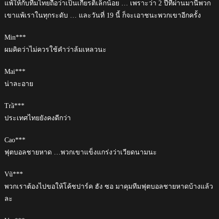
แพ้ให้กับทีมไทยถือว่าเป็นเกียรติเล็กน้อย … เพราะว่า 2 ปีที่ผ่านมานี้พวก
เขาแพ้เราในทุกระดับ … และวันที่ 19 นี้ ก็จะเอาชนะพวกเขาอีกครั้ง
Min***
ผมคิดว่าไม่ควรใช้คำว่าล้มเหลวนะ
Mai***
น่าละอาย
Trầ***
ประเทศไทยยังคงดีกว่า
Cao***
ฟุตบอลชายหาด …พวกเขาแข็งแกร่งว่าเวียดนามนะ
Vũ***
พวกเราต้องไปขอให้โค้ชปาร์ค ฮัง ซอ มาคุมทีมฟุตบอลชายหาดบ้างแล้ว
ละ