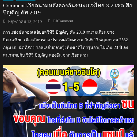
Comment เวียดนามหลังลองอันชนะU23ไทย 3-2 เซต ศึก
บิญดิญ คัพ 2019
Author
Posted
EJComment
พฤษภาคม 13, 2019
on
การแข่งขันวอลเลย์บอลวีทีวี บิญดิญ คัพ 2019 สนามเกียนซาง
ยิมเนเซียม เมืองเกียนซาง ประเทศเวียดนาม วันที่ 13 พฤษภาคม 2562
กลุ่ม เอ. นัดที่สอง วอลเลย์บอลหญิงทีมชาติไทยรุ่นอายุไม่เกิน 23 ปี ลง
สนามพบกับ วีทีวี บิญดิญ ลองอัน จากเวียดนาม