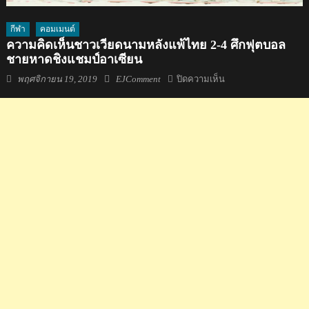
กีฬา
คอมเมนต์
ความคิดเห็นชาวเวียดนามหลังแพ้ไทย 2-4 ศึกฟุตบอล
ชายหาดชิงแชมป์อาเซียน
Posted
Author
บน
พฤศจิกายน 19, 2019
EJComment
ปิดความเห็น
on
ความ
คิด
เห็น
ชาว
เวียดนาม
หลัง
แพ้
ไทย
2-
4
ศึก
ฟุตบอล
ชายหาด
ชิง