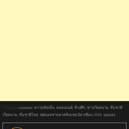
Tagged
comment
,
ความคิดเห็น
,
คอมเมนต์
,
ช้างศึก
,
ชาวเวียดนาม
,
ทีมชาติ
เวียดนาม
,
ทีมชาติไทย
,
ฟุตบอลชายหาดชิงแชมป์อาเซียน 2018
,
มุมมอง