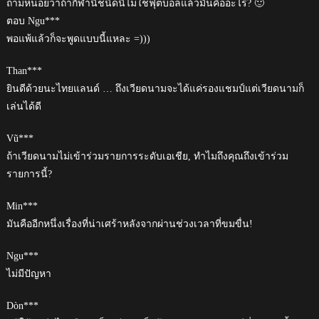
ถามหน่อยว่าถ้ากีฬานี้ชนิดนี้ไม่ใช่ฟุตบอลแล้วมันคืออะไร? 🙂
ตอบ Ngu***
พอแพ้แล้วก็จะพูดแบบนี้แหละ =)))
Than***
ยินดีด้วยนะไทยแลนด์ … ถึงเวียดนามจะได้แค่รองแชมป์แต่เวียดนามก็
เล่นได้ดี
Vũ***
ถ้าเวียดนามไม่เข้าร่วมรายการระดับเอเชีย, ทำไมถึงคุณถึงเข้าร่วม
รายการนี้?
Min***
มันคืออีกหนึ่งเรื่องที่น่าเศร้าหลังจากผ่านช่วงเวลาที่ขมขื่น!
Ngu***
ไม่มีปัญหา
Dòn***