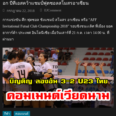
อก บีทีเอสคว้าแชมป์ฟุตซอลสโมสรอาเซียน
Author
Posted
EJComment
กรกฎาคม 22, 2018
on
การแข่งขัน ศึก ฟุตซอล ชิงแชมป์ สโมสร อาเซียน หรือ “AFF
Invitational Futsal Club Championship 2018” รอบชิงชนะเลิศ ที่เมือง ยอค
ยาการ์ต้า ประเทศ อินโดนีเซีย เมื่อวันเสาร์ที่ 21 ก.ค. เวลา 14.00 น. ที่
ผ่านมา
กีฬา
คอมเมนต์