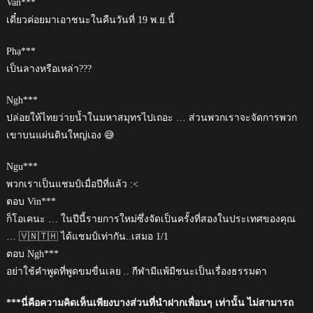
Van***
เดี๋ยวค่อยมาเอาชนะในคืนวันที่ 19 พ.ย.นี้
Phạ***
เป็นลางหรือเหล่า???
Ngh***
ปล่อยให้ไทยว่ายน้ำในมหาสมุทรไปเถอะ … ส่วนพวกเราจะจัดการพวก
เขาบนแผ่นดินใหญ่เอง 😅
Ngu***
พวกเราเป็นแชมป์เมื่อปีที่แล้ว :<
ตอบ Vin***
ก็โอเคนะ … ในปีนี้รายการใหม่ซึ่งจัดเป็นครั้งที่สองในประเทศของคุณ
… 🇻🇳🇹🇭 ได้แชมป์เท่ากัน..เสมอ 1/1
ตอบ Ngh***
อย่าใช้คำพูดที่พูดขมขื่นเลย .. กีฬามีแพ้มีชนะเป็นเรื่องธรรมดา
***นี่คือความคิดเห็นเพียงบางส่วนที่นำฝากเพื่อนๆ เท่านั้น ไม่สามารถ