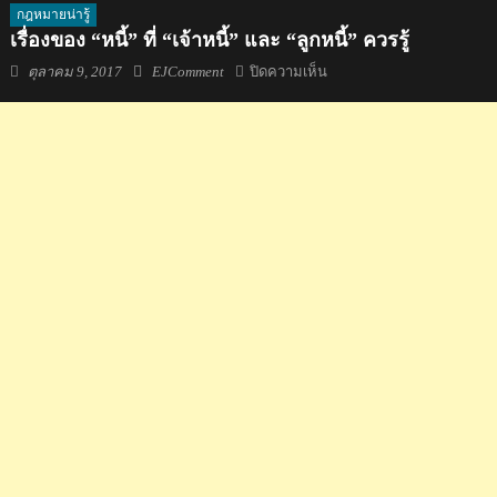
กฎหมายน่ารู้
เรื่องของ “หนี้” ที่ “เจ้าหนี้” และ “ลูกหนี้” ควรรู้
Posted
Author
บน
ตุลาคม 9, 2017
EJComment
ปิดความเห็น
on
เรื่อง
ของ
“หนี้”
ที่
“เจ้า
หนี้”
และ
“ลูก
หนี้”
ควร
รู้