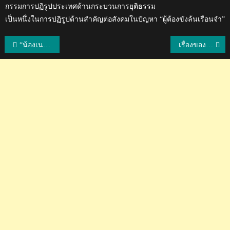
กรรมการปฏิรูปประเทศด้านกระบวนการยุติธรรม
เป็นหนึ่งในการปฏิรูปด้านสำคัญต่อสังคมในปัญหา “ผู้ต้องขังล้นเรือนจำ”
แนะแนว
“น้องเนย” สาวน้อยนักตบ กระเบื้องแตก!! ซูเปอร์เท็น
เรื่องของลูกหนี้ควรรู้หากถูกทวงหนี้จากเจ้าหนี้
เรื่อง