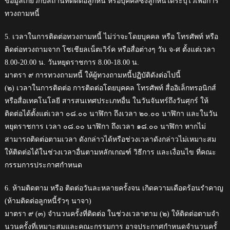
ข้อมูลเกี่ยวกับสถานที่ติดต่อลูกหนี้ หรือบุคคลซึ่งลูกหนี้ได้ระบุไว้เพื่อการ
ทวงถามหนี้
5. เวลาในการติดต่อทวงถามหนี้ ไม่ว่าจะโดยบุคคล หรือ โทรศัพท์ หรือ
ติดต่อทวงถามจาก โซเชียลเน็ตเวิร์ค หรือสื่อต่างๆ วัน จ-ศ ตั้งแต่เวลา
8.00-20.00 น. วันหยุดราชการ 8.00-18.00 น.
มาตรา ๙ การทวงถามหนี้ ให้ผู้ทวงถามหนี้ปฏิบัติดังต่อไปนี้
(๒) เวลาในการติดต่อ การติดต่อโดยบุคคล โทรศัพท์ สื่ออิเล็กทรอนิกส์
หรือสื่อเทคโนโลยี สารสนเทศประเภทอื่น ในวันจันทร์ถึงวันศุกร์ ให้
ติดต่อได้ตั้งแต่เวลา ๐๘.๐๐ นาฬิกา ถึงเวลา ๒๐.๐๐ นาฬิกา และในวัน
หยุดราชการ เวลา ๐๘.๐๐ นาฬิกา ถึงเวลา ๑๘.๐๐ นาฬิกา หากไม่
สามารถติดต่อตามเวลา ดังกล่าวได้หรือช่วงเวลาดังกล่าวไม่เหมาะสม
ให้ติดต่อได้ในช่วงเวลาอื่นตามหลักเกณฑ์ วิธีการ และเงื่อนไข ที่คณะ
กรรมการประกาศกําหนด
6. ห้ามติดตาม หรือ ติดต่อวันละหลายครั้งจน เกิดความเดือดร้อนรำคาญ
(ห้ามติดต่อลูกหนี้รัวๆ นาจา)
มาตรา ๙ (๓) จํานวนครั้งที่ติดต่อ ในช่วงเวลาตาม (๒) ให้ติดต่อตามจํา
นวนครั้งที่เหมาะสมและคณะกรรมการ อาจประกาศกําหนดจํานวนครั้