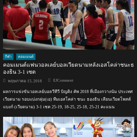
กีฬา
คอมเมนต์
คอมเมนต์แฟนวอลเลย์บอลเวียดนามหลังเอสโคล่าชนะธ
องธิน 3-1 เซต
Author
Posted
EJComment
พฤษภาคม 15, 2018
on
ผลการแข่งขันวอลเลย์บอลวีทีวี บิญดิง คัพ 2018 ที่เมืองกวางนัม ประเทศ
เวียดนาม รอบแบ่งกลุ่ม(เอ) ทีมเอสโคล่า ชนะ ธองธิน เลียนเวียดโพสต์
แบงก์ (เวียดนาม) 3-1 เซต 25-19, 18-25, 25-18, 25-21 คะแนน