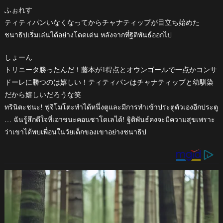
ふぉれす
ティティパンいなくなってからチャナティップが目立ち始めた
ชนาธิปเริ่มเล่นได้อย่างโดดเด่น หลังจากที่ฐิติพันธ์ออกไป
しょーん
トリニータ勝ったんだ！藤本が1得点とオウンゴールで一点かコンサ
ドーレに勝つのは嬉しい！ティティパンはチャナティップと幼馴染
だから嬉しいだろうな笑
ทรินิตะชนะ! ฟูจิโมโตะทำได้หนึ่งตูและมีการทำเข้าประตูตัวเองอีกประตู
… ฉันรู้สึกดีใจที่เอาชนะคอนซาโดเลได้! ฐิติพันธ์คงจะมีความสุขเพราะ
ว่าเขาได้พบเพื่อนในวัยเด็กของเขาอย่างชนาธิป