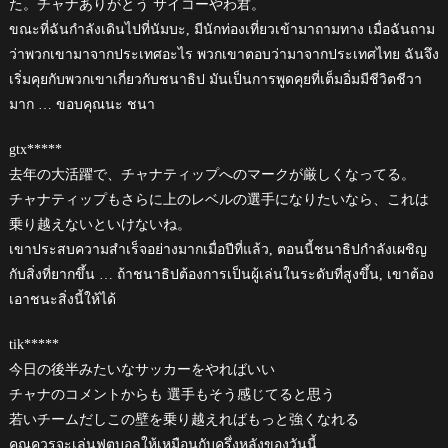
た。チャナありがとう サイコーやわ君。
ขณะที่ฉันกำลังเดินไปที่นัมบะ, มีนักท่องเที่ยวเข้ามาถามทาง เมื่อฉันถาม
ว่าพวกเขามาจากประเทศอะไร พวกเขาตอบว่ามาจากประเทศไทย ฉันจึง
เริ่มคุยกับพวกเขาเกี่ยวกับชนาธิป มันเป็นการพูดคุยที่เต็มอิ่มมีชีวิตชีวา
มาก … ขอบคุณนะ ชนา
gtx*****
去年の大活躍で、チャナティップへのマークが厳しくなってる。
チャナティップもさらに上のレベルの選手になりたいなら、これは
乗り越えないといけないね。
เขาประสบความสำเร็จอย่างมากเมื่อปีที่แล้ว, ตอนนี้ชนาธิปกำลังเผชิญ
กับสิ่งที่ยากขึ้น … ถ้าชนาธิปต้องการเป็นผู้เล่นในระดับที่สูงขึ้น, เขาต้อง
เอาชนะสิ่งนี้ให้ได้
tik*****
今日の後半みたいなサッカーをやればいい
チャナのコメントからも 選手もそう感じてると思う
若いチームだしこの壁を乗り越えればもっと強くなれる
คุณควรจะเล่นฟุตบอลให้เหมือนกับครึ่งหลังของวันนี้