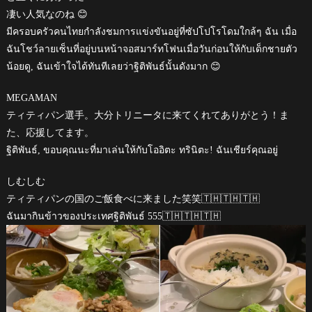
凄い人気なのね 😊
มีครอบครัวคนไทยกำลังชมการแข่งขันอยู่ที่ซัปโปโรโดมใกล้ๆ ฉัน เมื่อ
ฉันโชว์ลายเซ็นที่อยู่บนหน้าจอสมาร์ทโฟนเมื่อวันก่อนให้กับเด็กชายตัว
น้อยดู, ฉันเข้าใจได้ทันทีเลยว่าฐิติพันธ์นั้นดังมาก 😊
MEGAMAN
ティティパン選手。大分トリニータに来てくれてありがとう！ま
た、応援してます。
ฐิติพันธ์, ขอบคุณนะที่มาเล่นให้กับโออิตะ ทรินิตะ! ฉันเชียร์คุณอยู่
しむしむ
ティティパンの国のご飯食べに来ました笑笑🇹🇭🇹🇭🇹🇭
ฉันมากินข้าวของประเทศฐิติพันธ์ 555🇹🇭🇹🇭🇹🇭