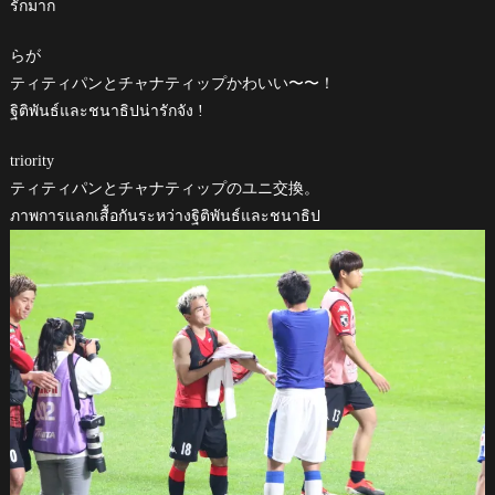
รักมาก
らが
ティティパンとチャナティップかわいい〜〜！
ฐิติพันธ์และชนาธิปน่ารักจัง !
triority
ティティパンとチャナティップのユニ交換。
ภาพการแลกเสื้อกันระหว่างฐิติพันธ์และชนาธิป