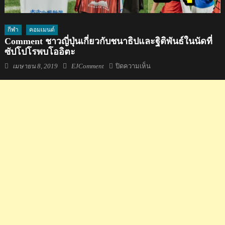
กีฬา
คอมเมนต์
Comment ชาวญี่ปุ่นเกี่ยวกับชนาธิปและฐิติพันธ์ในนัดที่
ซัปโปโรพบโออิตะ
Posted
Author
บน
เมษายน 8, 2019
EJComment
ปิดความเห็น
on
Comment
ชาว
ญี่ปุ่น
เกี่ยว
กับ
ชนา
ธิป
และ
ฐิติ
พันธ์
ใน
นัด
ที่