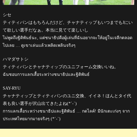
シセ
ティティパンはもちろんだけど、チャナティップもいつまでもJにい
て欲しい選手だなぁ。本当に見てて楽しいし
ไม่พูดถึงฐิติพันธ์นะ, แต่ชนาธิปคือผู้เล่นที่ฉันอยากจะให้อยู่ในเจลีกตลอด
ไปเลย … ดูเขาเล่นแล้วเพลิดเพลินจริงๆ
ハマダサトシ
ティティパンとチャナティップのユニフォーム交換いいね。
ฉันชอบการแลกเสื้อระหว่างชนาธิปและฐิติพันธ์
SAY-RYU
チャナティップとティティパンのユニ交換、イイネ！ほんとタイ代
表も良い選手が沢山出てきたよね(*´-`)
การแลกเสื้อระหว่างชนาธิปและฐิติพันธ์ … กดไลค์! มีนักเตะเก่งๆ จาก
ประเทศไทยมากมายจริงๆ (*´-`)