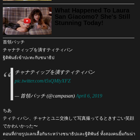
首領パッチ
チャナティップを潰すティティパン
ฐิติพันธ์เข้าปะทะกับชนาธิป
チャナティップを潰すティティパン
pic.twitter.com/t5sQMlyXFZ
— 首領パッチ (@campasan)
April 6, 2019
ちあ
ティティパン、チャナとユニ交換して写真撮ってるときすごい笑顔
でかわいかった〜
ตอนที่ถ่ายรูปแลกเสื้อกันระหว่างชนาธิปและฐิติพันธ์ ทั้งสองคนยิ้มกันน่า