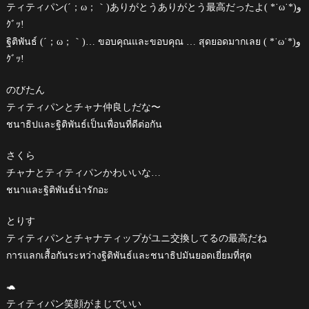
ティティパン(´；ω；｀)ありがとうありがとう最高だったよ( *˙ω˙*)و
ｸﾞｯ!
ฐิติพันธ์ (´；ω；｀)… ขอบคุณและขอบคุณ … สุดยอดมากเลย ( *˙ω˙*)و
ｸﾞｯ!
のびたん
ティティパンとチャナ仲良しだな〜
ชนาธิปและฐิติพันธ์เป็นเพื่อนที่ดีต่อกัน
さくら
チャナとティティパンかわいいな…
ชนาและฐิติพันธ์น่ารักอะ
とりす
ティティパンとチャナティップがユニ交換してるの最高だね
การแลกเสื้อกันระหว่างฐิติพันธ์และชนาธิปมันยอดเยี่ยมที่สุด
🐢
ティティパン笑顔がまじでいい