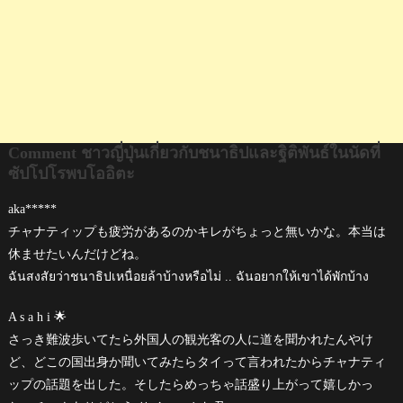
ซัป
โป
โร
พบ
โอ
อิตะ
Comment ชาวญี่ปุ่นเกี่ยวกับชนาธิปและฐิติพันธ์ในนัดที่
ซัปโปโรพบโออิตะ
aka*****
チャナティップも疲労があるのかキレがちょっと無いかな。本当は
休ませたいんだけどね。
ฉันสงสัยว่าชนาธิปเหนื่อยล้าบ้างหรือไม่ .. ฉันอยากให้เขาได้พักบ้าง
A s a h i 🌟
さっき難波歩いてたら外国人の観光客の人に道を聞かれたんやけ
ど、どこの国出身か聞いてみたらタイって言われたからチャナティ
ップの話題を出した。そしたらめっちゃ話盛り上がって嬉しかっ