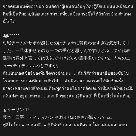
จากคอมเมนต์ของชนา ฉันคิดว่าผู้เล่นคนอื่นๆ ก็คงรู้สึกแบบนั้นเหมือนกัน
ทีมนี้เป็นทีมอายุน้อยและสามารถที่จะแข็งแกร่งขึ้นได้ถ้าก้าวข้ามกำแพง
นี้ไปได้
dgk*****
対戦チームのサポが感じたのはチャナに背負わせすぎな気がしてま
した。一旦休ませるのも一つの手だと思うんですけどね…タイ代表
選手は意外と言っては失礼ですけどいい選手多いですね。うちのニ
ュー(ティティパン)もですが。
ฉันเป็นกองเชียร์ของทีมฝั่งตรงข้ามนะ … ฉันรู้สึกว่าชนาธิปของซับโป
โรแบกภาระของทีมมากเกินไป … ฉันคิดว่าเขาควรจะได้พักซักครั้ง …
อาจจะหยาบคายสักหน่อยที่จะพูดว่าฉันไม่คาดคิดเลยว่าทีมชาติไทยจะมีผู้
เล่นเก่งๆ อยู่มากมาย … และ นิวของฉัน (ฐิติพันธ์) ก็เป็นหนึ่งในนั้นด้วย
ぉイーサン 12
藤本→三平→ティティパン それぞれの良さが際立ってる。
ฟูจิโมโตะ→ ซานเปอิ → ฐิติพันธ์ แต่ละคนมีความโดดเด่นคนละแบบ