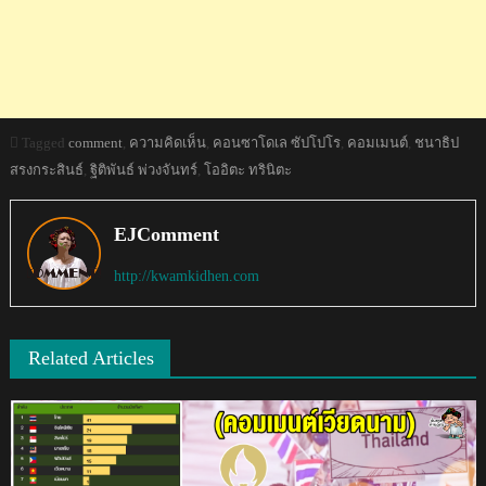
Tagged
comment
,
ความคิดเห็น
,
คอนซาโดเล ซัปโปโร
,
คอมเมนต์
,
ชนาธิป
สรงกระสินธ์
,
ฐิติพันธ์ พ่วงจันทร์
,
โออิตะ ทรินิตะ
EJComment
http://kwamkidhen.com
Related Articles