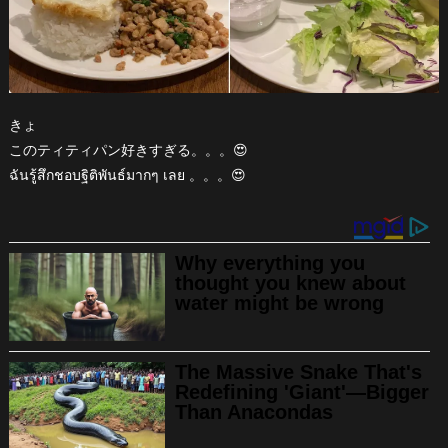
きょ
このティティパン好きすぎる。。。😍
ฉันรู้สึกชอบฐิติพันธ์มากๆ เลย 。。。😍