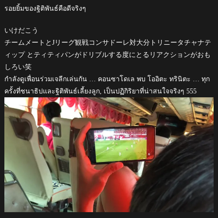
รอยยิ้มของฐิติพันธ์คือดีจริงๆ
いけだこう
チームメートとJリーグ観戦コンサドーレ対大分トリニータチャナテ
ィップ とティティパンがドリブルする度にとるリアクションがおも
しろい笑
กำลังดูเพื่อนร่วมเจลีกเล่นกัน … คอนซาโดเล พบ โออิตะ ทรินิตะ … ทุก
ครั้งที่ชนาธิปและฐิติพันธ์เลี้ยงลูก, เป็นปฏิกิริยาที่น่าสนใจจริงๆ 555