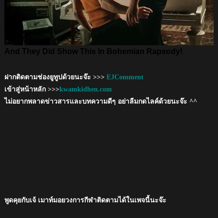
ฝากติดตามช่องยูทูปด้วยนะจ๊ะ >>>
EJComment
เข้าสู่หน้าหลัก >>>
kwamkidhen.com
ไม่อยากพลาดข่าวสารและบทความดีๆ อย่าลืมกดไลค์ด้วยนะจ๊ะ ^^
พูดคุยกับเจ้ เมาท์มอยวงการกีฬาติดตามได้ในเพจนี้นะจ๊ะ