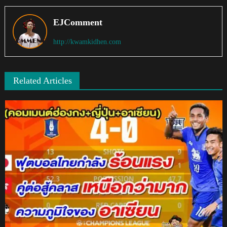
EJComment
http://kwamkidhen.com
Related Articles