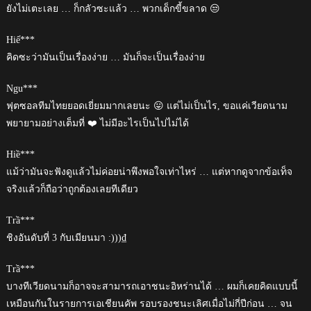
ยังไม่เตะเลย … ก็กลัวซะแล้ว … พวกเด็กขี้ขลาด 😒
Hiế***
คิดซะว่ามันเป็นเรื่องง่าย … มันก็จะเป็นเรื่องง่าย
Ngu***
ฟุตซอลทีมไทยยอดเยี่ยมมากเลยนะ 😛 แต่ไม่เป็นไร, ขอแค่เวียดนาม
พยายามอย่างเต็มที่ ❤️ ไม่มีอะไรเป็นไปไม่ได้
Hiề***
แม้ว่ามันจะฟังดูแล้วไม่ค่อยน่าพึงพอใจเท่าไหร่ … แต่หากดูจากข้อเท็จ
จริงแล้วก็ถือว่าถูกต้องเลยทีเดียว
Trầ***
ชิงอันดับที่ 3 กับเมียนมา :)))₫
Trầ***
บางทีเวียดนามก็อาจจะสามารถเอาชนะอิหร่านได้ … ผมก็เคยคิดแบบนี้
เหมือนกันในรายการเอเชียนคัพ รอบรองชนะเลิศเมื่อไม่กี่ปีก่อน … จน