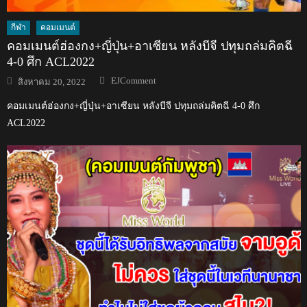
กีฬา
คอมเมนต์
คอมเมนต์ฮ่องกง+ญี่ปุ่น+อาเซียน หลังบีจี ปทุมถล่มคิตฉี
4-0 ศึก ACL2022
Author
Posted
EJComment
สิงหาคม 20, 2022
on
คอมเมนต์ฮ่องกง+ญี่ปุ่น+อาเซียน หลังบีจี ปทุมถล่มคิตฉี 4-0 ศึก
ACL2022