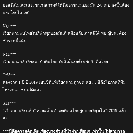
บอลยังไม่เตะเลย, ขนาดเกาหลีใต้ยังเอาชนะเยอรมัน 2-0 เลย ดังนั้นต้อง
มองโลกในแง่ดี
Ngu***
เวียดนามพบไทยในกีฬาฟุตบอลมันก็เหมือนกับเกาหลีใต้ พบ ญี่ปุ่น, ต้อง
ชำระหนี้แค้น
Ngu***
เวียดนามกลัวที่จะพบกับทีมไทย ดังนั้นก็เลยต้องพบกับทีมไทย
Trầ***
หลังจาก 1 ปี ปี 2019 เป็นปีที่แพ้เวียดนามทุกชุดเลย … นี่คือโอกาสที่ทีม
ไทยจะเอาชนะได้แล้ว
Xuâ***
“เวียดนามอีกแล้ว” คงจะเป็นคำพูดที่คนไทยพูดบ่อยที่สุดในปี 2019 แล้ว
ละ
***นี่คือความคิดเห็นเพียงบางส่วนที่นำฝากเพื่อนๆ เท่านั้น ไม่สามารถ