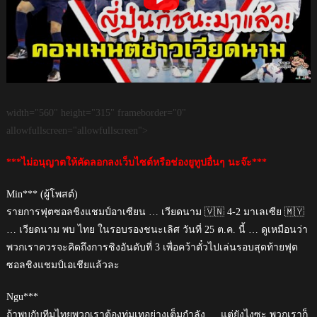
width="560" height="315" frameborder="0"
allowfullscreen="allowfullscreen">
***ไม่อนุญาตให้คัดลอกลงเว็บไซต์หรือช่องยูทูปอื่นๆ นะจ๊ะ***
Min*** (ผู้โพสต์)
รายการฟุตซอลชิงแชมป์อาเซียน … เวียดนาม 🇻🇳 4-2 มาเลเซีย 🇲🇾
… เวียดนาม พบ ไทย ในรอบรองชนะเลิศ วันที่ 25 ต.ค. นี้ … ดูเหมือนว่า
พวกเราควรจะคิดถึงการชิงอันดับที่ 3 เพื่อคว้าตั๋วไปเล่นรอบสุดท้ายฟุต
ซอลชิงแชมป์เอเชียแล้วละ
Ngu***
ถ้าพบกับทีมไทยพวกเราต้องทุ่มเทอย่างเต็มกำลัง … แต่ยังไงซะ พวกเราก็