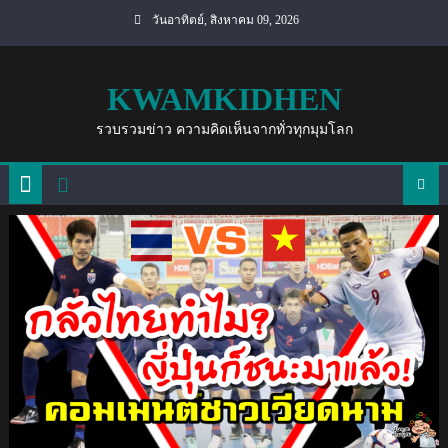
Skip
วันอาทิตย์, สิงหาคม 09, 2026
to
content
KWAMKIDHEN
รวบรวมข่าว ความคิดเห็นจากทั่วทุกมุมโลก