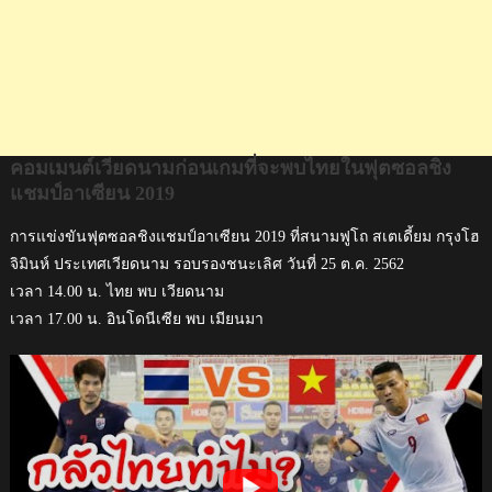
แชมป์
อาเซียน
2019
คอมเมนต์เวียดนามก่อนเกมที่จะพบไทยในฟุตซอลชิง
แชมป์อาเซียน 2019
การแข่งขันฟุตซอลชิงแชมป์อาเซียน 2019 ที่สนามฟูโถ สเตเดี้ยม กรุงโฮ
จิมินห์ ประเทศเวียดนาม รอบรองชนะเลิศ วันที่ 25 ต.ค. 2562
เวลา 14.00 น. ไทย พบ เวียดนาม
เวลา 17.00 น. อินโดนีเซีย พบ เมียนมา