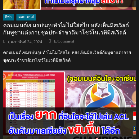
กีฬา
คอมเมนต์
คอมเมนต์เขมรบ่นอุบทำไมไม่ใส่สไบ หลังเห็นมิสเวิลด์
กัมพูชาแต่งกายชุดประจำชาติมาโชว์ในเวทีมิสเวิลด์
Author
Posted
EJComment
กุมภาพันธ์ 24, 2024
on
คอมเมนต์เขมรบ่นอุบทำไมไม่ใส่สไบ หลังเห็นมิสเวิลด์กัมพูชาแต่งกาย
ชุดประจำชาติมาโชว์ในเวทีมิสเวิลด์