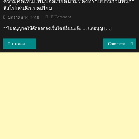
ความคิดเห็นแฟนบอลเวียดนามหลังทราบข่าวกวินทร์กำ
ลังไปเ่ล่นลีกเบลเยี่ยม
Author
Posted
EJComment
มกราคม 10, 2018
on
**ไม่อนุญาตให้คัดลอกลงเว็บไซต์อื่นนะจ๊ะ … แต่อนุญ […]
แนะแนว
มุมมองชาวเกาหลีใต้หลังทีมวอลเลย์หญิงแพ้ไทย 2-3 เซต ศึกออลสตาร์ ซูเปอร์ แมตช์ 2019
Comment ชาวญี่ปุ่นเกี่ยวกับชนาธิปและฐิติพันธ์ในนัดที่ซัปโปโรพบโออิตะ
เรื่อง