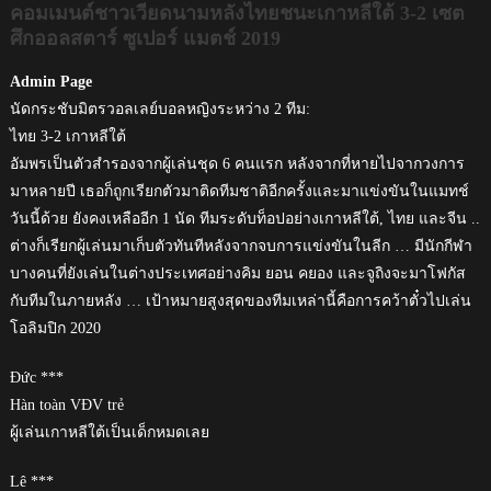
คอมเมนต์ชาวเวียดนามหลังไทยชนะเกาหลีใต้ 3-2 เซต
ศึกออลสตาร์ ซูเปอร์ แมตช์ 2019
Admin Page
นัดกระชับมิตรวอลเลย์บอลหญิงระหว่าง 2 ทีม:
ไทย 3-2 เกาหลีใต้
อัมพรเป็นตัวสำรองจากผู้เล่นชุด 6 คนแรก หลังจากที่หายไปจากวงการ
มาหลายปี เธอก็ถูกเรียกตัวมาติดทีมชาติอีกครั้งและมาแข่งขันในแมทช์
วันนี้ด้วย ยังคงเหลืออีก 1 นัด ทีมระดับท็อปอย่างเกาหลีใต้, ไทย และจีน ..
ต่างก็เรียกผู้เล่นมาเก็บตัวทันทีหลังจากจบการแข่งขันในลีก … มีนักกีฬา
บางคนที่ยังเล่นในต่างประเทศอย่างคิม ยอน คยอง และจูถิงจะมาโฟกัส
กับทีมในภายหลัง … เป้าหมายสูงสุดของทีมเหล่านี้คือการคว้าตั๋วไปเล่น
โอลิมปิก 2020
Đức ***
Hàn toàn VĐV trẻ
ผู้เล่นเกาหลีใต้เป็นเด็กหมดเลย
Lê ***