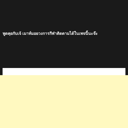
พูดคุยกับเจ้ เมาท์มอยวงการกีฬาติดตามได้ในเพจนี้นะจ๊ะ