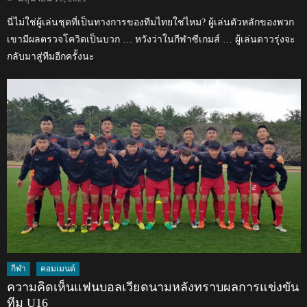
on
นี่ไม่ใช่ผู้เล่นชุดที่เป็นทางการของทีมไทยใช่ไหม? ผู้เล่นตัวหลักของพวก
เขามีผลตรวจโควิดเป็นบวก … หวังว่าในกีฬาซีเกมส์ … ผู้เล่นดาวรุ่งจะ
กลับมาสู่ทีมอีกครั้งนะ
กีฬา
คอมเมนต์
ความคิดเห็นแฟนบอลเวียดนามหลังทราบผลการแข่งขัน
ทีม U16