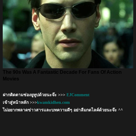
ฝากติดตามช่องยูทูปด้วยนะจ๊ะ >>>
EJComment
เข้าสู่หน้าหลัก >>>
kwamkidhen.com
ไม่อยากพลาดข่าวสารและบทความดีๆ อย่าลืมกดไลค์ด้วยนะจ๊ะ ^^