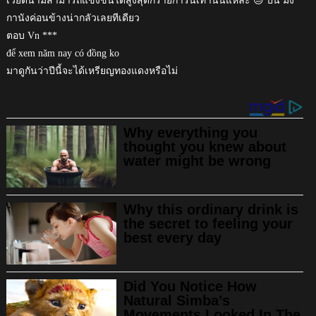
เวียดนามสามารถแข่งขันได้สูงสุดก็รายการนี้เท่านั้นแหละ 😓 ปีนี้ มัง
กานังค่อนข้างน่ากลัวเลยทีเดียว
ตอบ Vn ***
để xem năm nay có đồng ko
มาดูกันว่าปีนี้จะได้เหรียญทองแดงหรือไม่