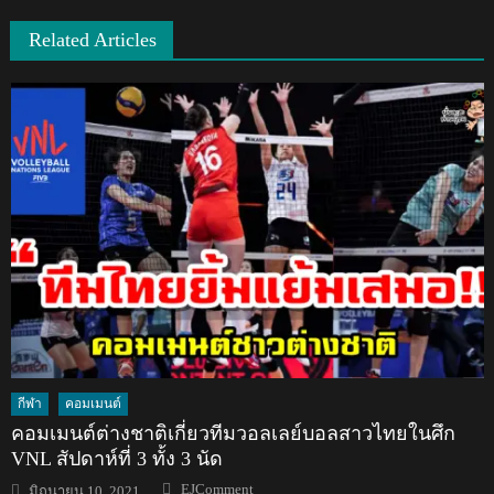
Related Articles
กีฬา
คอมเมนต์
คอมเมนต์ต่างชาติเกี่ยวทีมวอลเลย์บอลสาวไทยในศึก
VNL สัปดาห์ที่ 3 ทั้ง 3 นัด
Author
Posted
EJComment
มิถุนายน 10, 2021