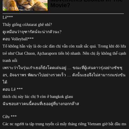
Lê***
Thấy giống cóJutarat ghê nhỉ?
ดูเหมือนว่าจุฑารัตน์จะน่ากลัวนะ?
ตอบ Volleyball***
Tố không hẳn vậy là do các đàn chị vẫn còn xuất sắc quá. Trong khi đó lứa
trẻ như Chat Chuon, Ajcharaporn tiến bộ nhanh. Nên chị ấy không thể cạnh
tranh nổi
เพราะว่าในรุ่นเก๋าเธอก็ยังโดดเด่นอยู่ … ขณะที่ผู้เล่นดาวรุ่งอย่างชัชชุ
อร, อัจฉราพร พัฒนาไปอย่างรวดเร็ว … ดังนั้นเธอจึงไม่สามารถแข่งขัน
ได้
ตอบ Lê ***
thích chị này lúc chị 9 còn ở bangkok glass
ฉันชอบสาวคนนี้ตอนที่เธออยู่ที่บางกอกกล๊าส
Cửu ***
Các nc người ta tập trung tuyển cả mấy tháng riêng Vietnam giờ bắt đầu ms