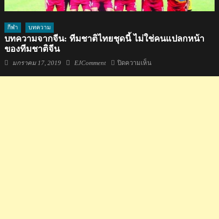
กีฬา
บทความ
บทความจากจีน: ทีมชาติไทยชุดนี้ ไม่ใช่คนแปลกหน้า
ของทีมชาติจีน
Posted
Author
บน
มกราคม 17, 2019
EJComment
ปิดความเห็น
on
บทความ
จาก
จีน:
ทีม
ชาติ
ไทย
ชุด
นี้
ไม่ใช่
คน
แปลก
หน้า
ของ