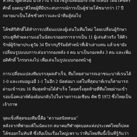
หัวหน้าผู้ฝึกสอน มิโลวาน ราเยวัชถูกปลดออกจากตำแหน่ง โดยโค้ชศิริ
ศักดิ์ ยอดญาติไทยผู้ที่มีประสบการณ์การเป็นผู้ช่วยโค้ชมากว่า 17 ปี
กลายมาเป็นโค้ชชั่วคราวและนำทีมสู้ต่อไป
โค้ชศิริศักดิ์ได้ทำการเปลี่ยนแปลงผู้เล่นในทีมใหม่ โดยเปลี่ยนผู้รักษา
ประตูที่ทำผลงานแย่ในนัดแรกออกการจากเป็น 11 ผู้เล่นตัวจริง ให้ศิว
รักษ์ผู้รักษาประตูวัย 34 ปีจากบุรีรัมย์ทำหน้าที่เฝ้าเสาแทน แล้วเขายัง
เปลี่ยนรูปแบบการเล่นจากกองหลัง 4 คน มาเป็นกองหลัง 3 คน และเพิ่ม
อดิศักดิ์ ไกรษรลงไป เพื่อเล่นในรูปแบบกองหน้าคู่
การเปลี่ยนแปลงทีมบรรลุผลสำเร็จ, ทีมไทยสามารถเอาชนะบาห์เรนได้
1-0 และเสมอยูเออี 1-1 ในอีก 2 นัดต่อมา แต่ในที่สุดบาห์เรนก็สามารถ
ผ่านเข้ารอบ 16 ทีมสุดท้ายได้สำเร็จ โดยครั้งสุดท้ายที่ทีมไทยผ่านเข้า
รอบน็อคเอาท์ต้องย้อนกลับไปในรายการเอเชียน คัพ ปี 1972 ซึ่งไทยเป็น
เจ้าภาพ
จุดแข็งที่สุดของทีมนี้คือ “ความสนิทสนม”
หลังจากที่พ่ายแพ้ในนัดแรก สมาคมกีฬาฟุตบอลแห่งประเทศไทยก็ปลด
โค้ชออกในทันที ซึ่งถือเป็นเรื่องใหญ่เพราะว่าทีมไทยทีมนี้เป็นที่รู้กันว่า