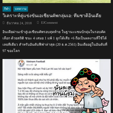
กีฬา
บทความ
วิเคราะห์คู่แข่งขันเอเชียนคัพกลุ่มเอ: ทีมชาติอินเดีย
Author
Posted
EJComment
ธันวาคม 24, 2018
on
อินเดียผ่านเข้าสู่เอเชียนคัพรอบสุดท้าย ในฐานะแชมป์กลุ่มในรอบคัด
เลือก ด้วยสถิติ ชนะ 4 เสมอ 1 แพ้ 1 ลูกได้เสีย +6 ถือเป็นผลงานที่ใช้ได้
เลยทีเดียว สำหรับอันดับฟีฟ่าล่าสุด (20 ธ.ค.2561) อินเดียอยู่ในอันดับที่
97 ของโลก