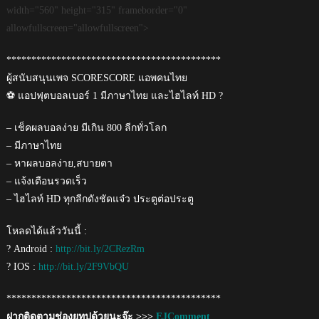
width="560" height="315" frameborder="0"
allowfullscreen="allowfullscreen">
*******************************************
ผู้สนับสนุนเพจ SCORESCORE แอพคนไทย
⚽ แอปฟุตบอลเบอร์ 1 มีภาษาไทย และไฮไลท์ HD ?
– เช็คผลบอลง่าย มีเกิน 800 ลีกทั่วโลก
– มีภาษาไทย
– หาผลบอลง่าย,สบายตา
– แจ้งเตือนรวดเร็ว
– ไฮไลท์ HD ทุกลีกดังชัดแจ๋ว ประตูต่อประตู
โหลดได้แล้ววันนี้ :
? Android :
http://bit.ly/2CRezRm
? IOS :
http://bit.ly/2F9VbQU
*******************************************
ฝากติดตามช่องยูทูปด้วยนะจ๊ะ >>>
EJComment