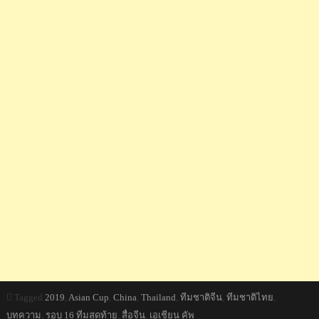
Tagged
2019
,
Asian Cup
,
China
,
Thailand
,
ทีมชาติจีน
,
ทีมชาติไทย
,
บทความ
,
รอบ 16 ทีมสุดท้าย
,
สื่อจีน
,
เอเชียน คัพ