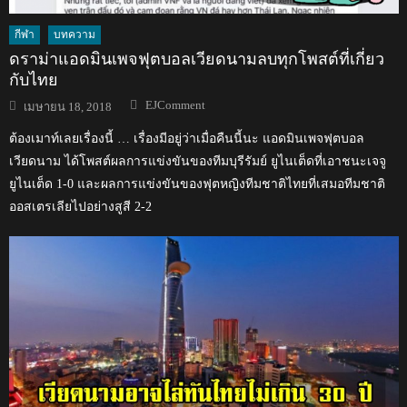
กีฬา
บทความ
ดราม่าแอดมินเพจฟุตบอลเวียดนามลบทุกโพสต์ที่เกี่ยว
กับไทย
Author
Posted
EJComment
เมษายน 18, 2018
on
ต้องเมาท์เลยเรื่องนี้ … เรื่องมีอยู่ว่าเมื่อคืนนี้นะ แอดมินเพจฟุตบอล
เวียดนาม ได้โพสต์ผลการแข่งขันของทีมบุรีรัมย์ ยูไนเต็ดที่เอาชนะเจจู
ยูไนเต็ด 1-0 และผลการแข่งขันของฟุตหญิงทีมชาติไทยที่เสมอทีมชาติ
ออสเตรเลียไปอย่างสูสี 2-2