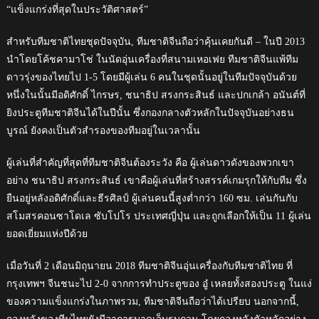
“แข็งแกร่งที่สุดในประวัติศาสตร์”
สำหรับทีมชาติไทยชุดปัจจุบัน, ทีมชาติจีนถือว่าคุ้นเคยกันดี – ในปี 2013
นำโดยโค้ชคามาโช่ ในนัดอุ่นเครื่องที่สนามเหอเฟย ทีมชาติจีนแพ้ทีม
ดาวรุ่งของไทยไป 1-5 โดยมีผู้เล่น 6 คนในชุดนั้นอยู่ในทีมปัจจุบันด้วย
หนึ่งในนั้นมีอดิศักดิ์ ไกรษร, ชนาธิป สรงกระสินธ์ และปกเกล้า อนันต์ที่
ยิงประตูทีมชาติจีนได้ในปีนั้น ซึ่งกองกลางตัวหลักในปัจจุบันอย่างธน
บูรณ์ ยังคงเป็นตัวสำรองของทีมอยู่ในเวลานั้น
ผู้เล่นที่สำคัญที่สุดที่ทีมชาติจีนต้องระวัง คือ ผู้เล่นดาวดังของพวกเขา
อย่าง ชนาธิป สรงกระสินธ์ เขาคือผู้เล่นที่สร้างสรรค์เกมรุกให้กับทีม ซึ่ง
ยืนอยู่หลังอดิศักดิ์และธีรศิลป์ ผู้เล่นคนนี้สูงต่ำกว่า 160 ซม. เล่นกันกับ
สโมสรคอนซาโดเล ซับโปโร ประเทศญี่ปุ่น และถูกเลือกให้เป็น 11 ผู้เล่น
ยอดเยี่ยมแห่งปีด้วย
เมื่อวันที่ 2 เดือนมิถุนายน 2018 ทีมชาติจีนอุ่นเครื่องกับทีมชาติไทย ที่
กรุงเทพฯ จีนชนะไป 2-0 จากการทำประตูของ อู๋ เหลยทั้งสองประตู ในแง่
ของความแข็งแกร่งในภาพรวม, ทีมชาติจีนถือว่าได้เปรียบ นอกจากนี้,