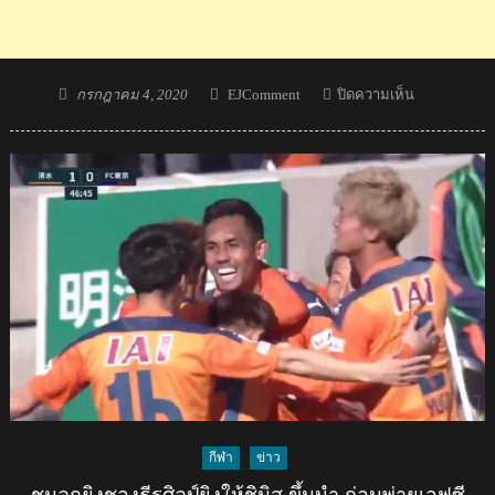
Posted
Author
บน
กรกฎาคม 4, 2020
EJComment
ปิดความเห็น
on
คอม
เมน
ต์
ชาว
ญี่ปุ่น
หลัง
ชนา
ธิป
ทำ
แอส
ซิ
สต์
ช่วย
ให้
กีฬา
ข่าว
ซัป
ชมลูกยิงชองธีรศิลป์ยิงให้ชิมิสุ ขึ้นนำ ก่อนพ่ายเอฟซี