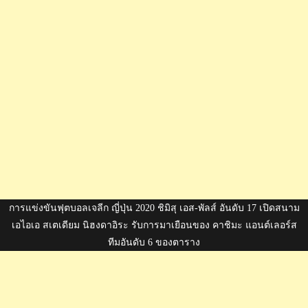
นอส
การแข่งขันฟุตบอลเจลีก ญี่ปุ่น 2020 ชิมิสุ เอส-พัลส์ อันดับ 17 เปิดสนาม
เอไอเอ สเตเดียม นิฮงดาอิระ รับการมาเยือนของ คาชิมะ แอนต์เลอร์ส
ทีมอันดับ 6 ของตาราง