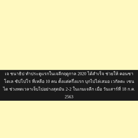
เจ ชนาธิป ทำประตูแรกในเจลีกฤดูกาล 2020 ได้สำเร็จ ช่วยให้ คอนซา
โดเล ซัปโปโร ที่เหลือ 10 คน ตั้งแต่ครึ่งแรก บุกไปไล่เสมอ เวกัลตะ เซน
ได ช่วงทดเวลาเจ็บไปอย่างสุดมัน 2-2 ในเกมเจลีก เมื่อ วันเสาร์ที่ 18 ก.ค.
2563