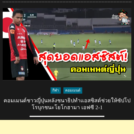
เมน
ต์
ชาว
ญี่ปุ่น
เกี่ยว
กับ
ธีร
ศิลป์
ชนา
ธิป
และ
ธีร
า
กีฬา
คอมเมนต์
ทร
คอมเมนต์ชาวญี่ปุ่นหลังชนาธิปทำแอสซิสต์ช่วยให้ซัปโป
ใน
โรบุกชนะโยโกฮามา เอฟซี 2-1
เกม
นัด
ที่
3