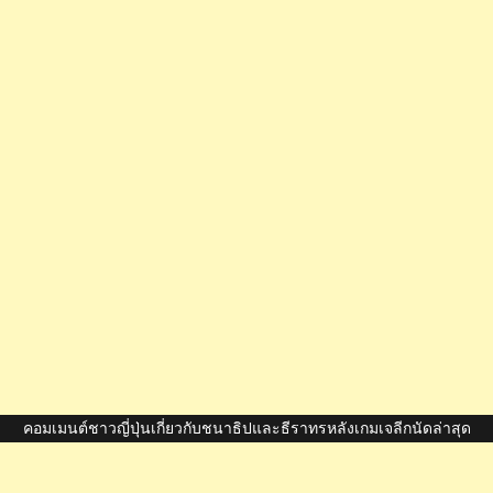
คอมเมนต์ชาวญี่ปุ่นเกี่ยวกับชนาธิปและธีราทรหลังเกมเจลีกนัดล่าสุด