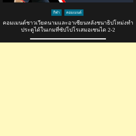
เกม
ที่
กีฬา
คอมเมนต์
ซัป
คอมเมนต์ชาวเวียดนามและอาเซียนหลังชนาธิปโหม่งทำ
โป
ประตูได้ในเกมที่ซัปโปโรเสมอเซนได 2-2
โร
แพ้
คา
วา
ซากิ
1-
6