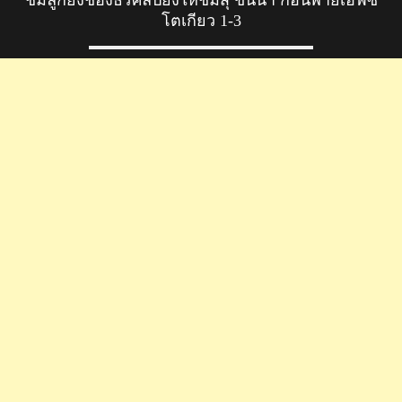
โป
โตเกียว 1-3
โร
บุก
ชนะ
โย
โก
ฮามา
เอฟ
ซี
2-
1