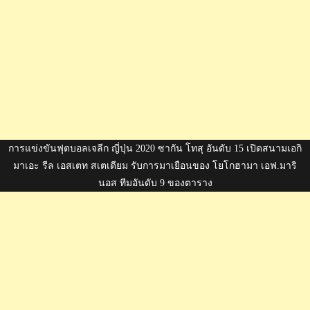
การแข่งขันฟุตบอลเจลีก ญี่ปุ่น 2020 ซากัน โทสุ อันดับ 15 เปิดสนามเอกิ
มาเอะ รีล เอสเตท สเตเดียม รับการมาเยือนของ โยโกฮามา เอฟ.มาริ
นอส ทีมอันดับ 9 ของตาราง