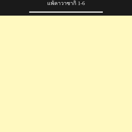
แพ้คาวาซากิ 1-6
ริ
นอส
ชนะ
ฮิ
โร
ชิมา
3-
1