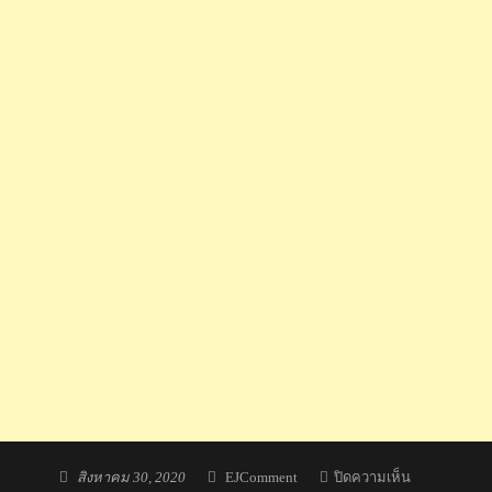
Posted
Author
บน
สิงหาคม 30, 2020
EJComment
ปิดความเห็น