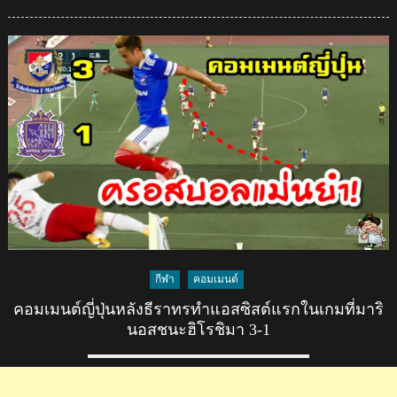
on
คอม
เมน
ต์
ชาว
ญี่ปุ่น
เกี่ยว
กับ
ชนา
ธิป
และ
ธีร
า
ทร
หลัง
กีฬา
คอมเมนต์
เกม
คอมเมนต์ญี่ปุ่นหลังธีราทรทำแอสซิสต์แรกในเกมที่มาริ
เจ
นอสชนะฮิโรชิมา 3-1
ลีก
นัด
ล่าสุด