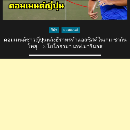
กีฬา
คอมเมนต์
คอมเมนต์ชาวญี่ปุ่นหลังธีราทรทำแอสซิสต์ในเกม ซากัน
โทสุ 1-3 โยโกฮามา เอฟ.มารินอส