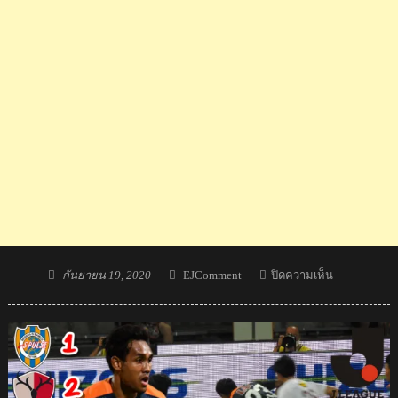
Posted
Author
บน
กันยายน 19, 2020
EJComment
ปิดความเห็น
on
คอม
เมน
ต์
ชาว
ญี่ปุ่น
หลัง