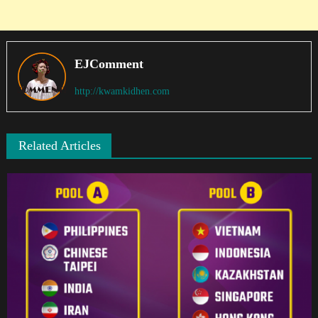
EJComment
http://kwamkidhen.com
Related Articles