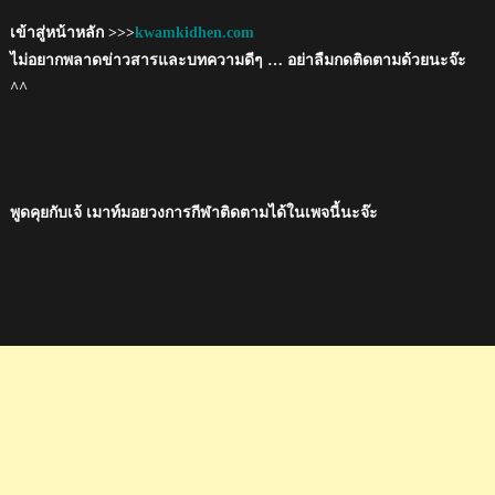
เข้าสู่หน้าหลัก >>>
kwamkidhen.com
ไม่อยากพลาดข่าวสารและบทความดีๆ … อย่าลืมกดติดตามด้วยนะจ๊ะ
^^
พูดคุยกับเจ้ เมาท์มอยวงการกีฬาติดตามได้ในเพจนี้นะจ๊ะ