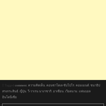
Tagged
comment
,
ความคิดเห็น
,
คอนซาโดเล ซับโปโร
,
คอมเมนต์
,
ชนาธิป
สรงกระสินธ์
,
ญี่ปุ่น
,
วี-วาเรน นางาซากิ
,
อาเซียน
,
เวียดนาม
,
แฟนบอล
อินโดนีเซีย