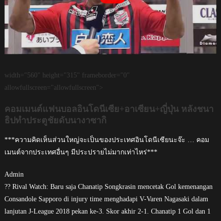
width="560" height="315" frameborder="0"
allowfullscreen="allowfullscreen">
คอมเมนต์แฟนบอลอินโดนีเซีย+อาเซียน+ญี่ปุ่น หลังชนา
ธิปทำประตูชัยดับนางาซากิ
***ความคิดเห็นส่วนใหญ่จะเป็นของประเทศอินโดนีเซียนะจ๊ะ … คอม
เมนต์จากประเทศอื่นๆ มีประปรายไม่มากเท่าไหร่***
Admin
?? Rival Watch: Baru saja Chanatip Songkrasin mencetak Gol kemenangan
Consandole Sapporo di injury time menghadapi V-Varen Nagasaki dalam
lanjutan J-League 2018 pekan ke-3. Skor akhir 2-1. Chanatip 1 Gol dan 1