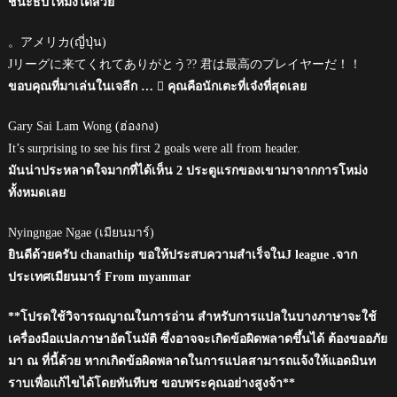
ชนะธิปโหม่งได้สวย
。アメリカ(ญี่ปุ่น)
Jリーグに来てくれてありがとう?? 君は最高のプレイヤーだ！！
ขอบคุณที่มาเล่นในเจลีก …  คุณคือนักเตะที่เจ๋งที่สุดเลย
Gary Sai Lam Wong (ฮ่องกง)
It’s surprising to see his first 2 goals were all from header.
มันน่าประหลาดใจมากที่ได้เห็น 2 ประตูแรกของเขามาจากการโหม่ง
ทั้งหมดเลย
Nyingngae Ngae (เมียนมาร์)
ยินดีด้วยครับ chanathip ขอให้ประสบความสำเร็จในJ league .จาก
ประเทศเมียนมาร์ From myanmar
**โปรดใช้วิจารณญาณในการอ่าน สำหรับการแปลในบางภาษาจะใช้
เครื่องมือแปลภาษาอัตโนมัติ ซึ่งอาจจะเกิดข้อผิดพลาดขึ้นได้ ต้องขออภัย
มา ณ ที่นี้ด้วย หากเกิดข้อผิดพลาดในการแปลสามารถแจ้งให้แอดมินท
ราบเพื่อแก้ไขได้โดยทันทีบช ขอบพระคุณอย่างสูงจ้า**