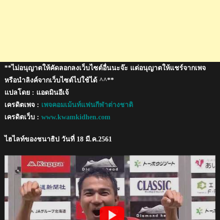
ซากิ
**ไม่อนุญาตให้คัดลอกลงเว็บไซต์อื่นนะจ๊ะ แต่อนุญาตให้แชร์จากเพจ
หรือนำลิงค์จากเว็บไซต์ไปใช้ได้ ^^**
แปลโดย : แอดมินอีเจ้
เครดิตเพจ :
เพจคอมเม้นท์แฟนกีฬาต่างชาติ
เครดิตเว็บ :
www.kwamkidhen.com
ไฮไลท์ของชนาธิป วันที่ 18 มี.ค.2561