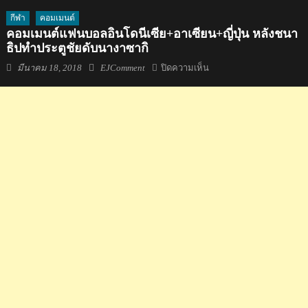
กีฬา
คอมเมนต์
คอมเมนต์แฟนบอลอินโดนีเซีย+อาเซียน+ญี่ปุ่น หลังชนา
ธิปทำประตูชัยดับนางาซากิ
Posted
Author
บน
มีนาคม 18, 2018
EJComment
ปิดความเห็น
on
คอม
เมน
ต์
แฟน
บอล
อินโดนีเซีย+อาเซียน+ญี่ปุ่
หลัง
ชนา
ธิป
ทำ
ประตู
ชัย
ดับ
นา
งา