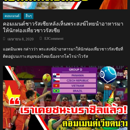
คอมเมนต์
อื่นๆ
คอมเมนต์ชาวรัสเซียหลังเห็นพระสงฆ์ไทยนำอาหารมา
ให้นักท่องเที่ยวชาวรัสเซีย
Author
Posted
EJComment
เมษายน 8, 2020
on
แอดมินเพจ กล่าวว่า พระสงฆ์นำอาหารมาให้นักท่องเที่ยวชาวรัสเซียที่
ติดอยู่บนเกาะสมุยของไทยเนื่องจากโคโรน่าไวรัส