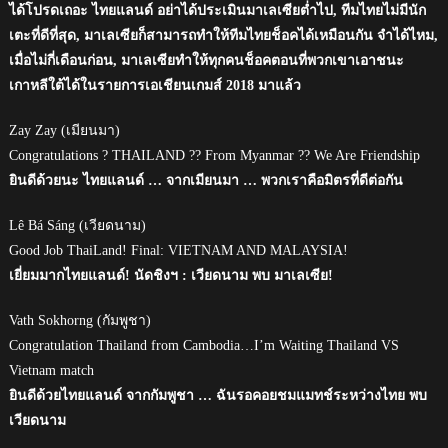
ได้โปรดเถอะ ไทยแลนด์ อย่าได้ประเมินมาเลเซียต่ำไป, ทีมไทยไม่มีนัก
เตะที่ดีที่สุด, มาเลเซียก็สามารถทำให้ทีมไทยช็อคได้เหมือนกัน จำได้ไหม,
เมื่อไม่กี่เดือนก่อน, มาเลเซียทำให้ทุกคนช็อคตอนที่พวกเขาเอาชนะ
เกาหลีใต้ได้ในรายการเอเชียนเกมส์ 2018 มาแล้ว
Zay Zay (เมียนมา)
Congratulations ? THAILAND ?? From Myanmar ?? We Are Friendship
ยินดีด้วยนะ ไทยแลนด์ … จากเมียนมา … พวกเราคือมิตรที่ดีต่อกัน
Lê Bá Sáng (เวียดนาม)
Good Job ThaiLand! Final: VIETNAM AND MALAYSIA!
เยี่ยมมากไทยแลนด์! นัดชิงฯ : เวียดนาม พบ มาเลเซีย!
Vath Sokhorng (กัมพูชา)
Congratulation Thailand from Cambodia…I’m Waiting Thailand VS
Vietnam match
ยินดีด้วยไทยแลนด์ จากกัมพูชา … ฉันรอคอยชมแมทช์ระหว่างไทย พบ
เวียดนาม