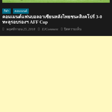
กีฬา
คอมเมนต์
คอมเมนต์แฟนบอลอาเซียนหลังไทยชนะสิงคโปร์ 3-0
ทะลุรอบรองฯ AFF Cup
Posted
Author
บน
พฤศจิกายน 25, 2018
EJComment
ปิดความเห็น
on
คอม
เมน
ต์
แฟน
บอล
อาเซียน
หลัง
ไทย
ชนะ
สิงคโปร์
3-
0
ทะลุ
รอ