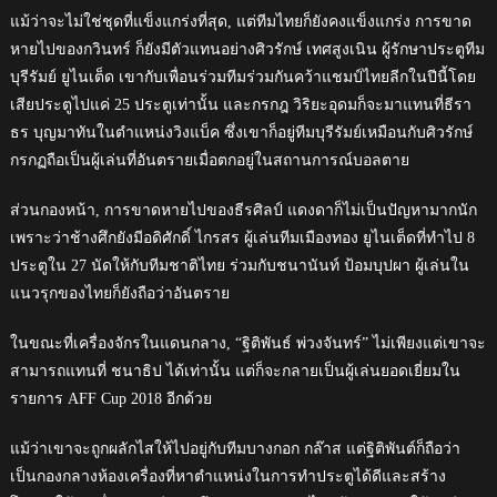
แม้ว่าจะไม่ใช่ชุดที่แข็งแกร่งที่สุด, แต่ทีมไทยก็ยังคงแข็งแกร่ง การขาด
หายไปของกวินทร์ ก็ยังมีตัวแทนอย่างศิวรักษ์ เทศสูงเนิน ผู้รักษาประตูทีม
บุรีรัมย์ ยูไนเต็ด เขากับเพื่อนร่วมทีมร่วมกันคว้าแชมป์ไทยลีกในปีนี้โดย
เสียประตูไปแค่ 25 ประตูเท่านั้น และกรกฎ วิริยะอุดมก็จะมาแทนที่ธีรา
ธร บุญมาทันในตำแหน่งวิงแบ็ค ซึ่งเขาก็อยู่ทีมบุรีรัมย์เหมือนกับศิวรักษ์
กรกฏถือเป็นผู้เล่นที่อันตรายเมื่อตกอยู่ในสถานการณ์บอลตาย
ส่วนกองหน้า, การขาดหายไปของธีรศิลป์ แดงดาก็ไม่เป็นปัญหามากนัก
เพราะว่าช้างศึกยังมีอดิศักดิ์ ไกรสร ผู้เล่นทีมเมืองทอง ยูไนเต็ดที่ทำไป 8
ประตูใน 27 นัดให้กับทีมชาติไทย ร่วมกับชนานันท์ ป้อมบุปผา ผู้เล่นใน
แนวรุกของไทยก็ยังถือว่าอันตราย
ในขณะที่เครื่องจักรในแดนกลาง, “ฐิติพันธ์ พ่วงจันทร์” ไม่เพียงแต่เขาจะ
สามารถแทนที่ ชนาธิป ได้เท่านั้น แต่ก็จะกลายเป็นผู้เล่นยอดเยี่ยมใน
รายการ AFF Cup 2018 อีกด้วย
แม้ว่าเขาจะถูกผลักไสให้ไปอยู่กับทีมบางกอก กล๊าส แต่ฐิติพันต์ก็ถือว่า
เป็นกองกลางห้องเครื่องที่หาตำแหน่งในการทำประตูได้ดีและสร้าง