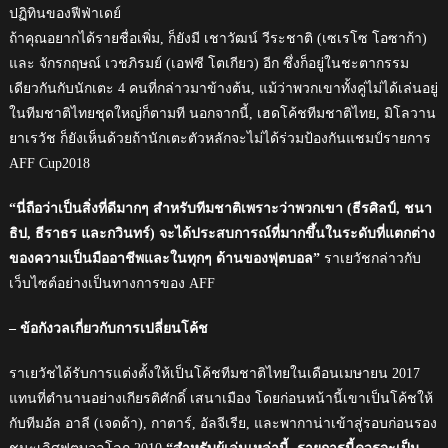
ปฏิทินของฟีฟ่าเดย์
ถ้าคุณอยากได้รายชื่อเพิ่ม, ก็ยังมี เชาวัฒน์ วีระชาติ (เซเรโซ โอซาก้า)
และ จักรกฤษณ์ เวชภิรมย์ (เอฟซี โตเกียว) อีก ซึ่งก็อยู่ในชะตากรรม
เดียวกันกับนักเตะ 4 คนที่กล่าวมาข้างต้น, แม้ว่าพวกเขาทั้งคู่ไม่ได้เล่นอยู่
ในทีมชาติไทยชุดใหญ่ก็ตามที นอกจากนี้, เฮดโค้ชทีมชาติไทย, มิโลวาน
ยาเรวัช ก็ยังเห็นด้วยถ้านักเตะตัวหลักจะไม่ได้ร่วมป้องกันแชมป์รายการ
AFF Cup2018
“นี่ถือว่าเป็นสิ่งที่ดีมากๆ สำหรับทีมชาติเพราะว่าพวกเขา (ธีรศิลป์, ชนา
ธิป, ธีราธร และกวินทร์) จะได้ประสบการณ์ที่มากขึ้นในระดับที่แตกต่าง
ของความเป็นมืออาชีพและในทุกๆ ด้านของฟุตบอล”
ราเยวัชกล่าวกับ
เว็บไซต์อย่างเป็นทางการของ AFF
– ข้อกังวลเกี่ยวกับการเปลี่ยนโค้ช
ราเยวัชได้รับการแต่งตั้งให้เป็นโค้ชทีมชาติไทยในเดือนเมษายน 2017
แทนที่ตำนานอย่างเกียรติศักดิ์ เสนาเมือง โดยก่อนหน้านี้เขาเป็นโค้ชให้
กับทีมอัล อาลี (เจดด้า), กาตาร์, อัลจีเรีย, และพากาน่าเข้าสู่รอบก่อนรอง