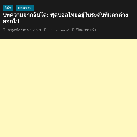
กีฬา
บทความ
บทความจากอินโด: ฟุตบอลไทยอยู่ในระดับที่แตกต่าง
ออกไป
Posted
Author
บน
พฤศจิกายน 8, 2018
EJComment
ปิดความเห็น
on
บทความ
จาก
อิน
โด:
ฟุตบอล
ไทย
อยู่
ใน
ระดับ
ที่
แตก
ต่าง
ออก
ไป