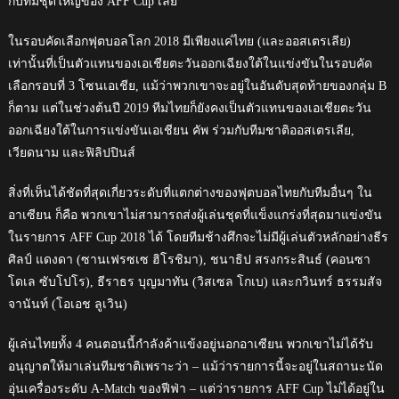
กับทีมชุดใหญ่ของ AFF Cup เลย
ในรอบคัดเลือกฟุตบอลโลก 2018 มีเพียงแค่ไทย (และออสเตรเลีย)
เท่านั้นที่เป็นตัวแทนของเอเชียตะวันออกเฉียงใต้ในแข่งขันในรอบคัด
เลือกรอบที่ 3 โซนเอเชีย, แม้ว่าพวกเขาจะอยู่ในอันดับสุดท้ายของกลุ่ม B
ก็ตาม แต่ในช่วงต้นปี 2019 ทีมไทยก็ยังคงเป็นตัวแทนของเอเชียตะวัน
ออกเฉียงใต้ในการแข่งขันเอเชียน คัพ ร่วมกับทีมชาติออสเตรเลีย,
เวียดนาม และฟิลิปปินส์
สิ่งที่เห็นได้ชัดที่สุดเกี่ยวระดับที่แตกต่างของฟุตบอลไทยกับทีมอื่นๆ ใน
อาเซียน ก็คือ พวกเขาไม่สามารถส่งผู้เล่นชุดที่แข็งแกร่งที่สุดมาแข่งขัน
ในรายการ AFF Cup 2018 ได้ โดยทีมช้างศึกจะไม่มีผู้เล่นตัวหลักอย่างธีร
ศิลป์ แดงดา (ซานเฟรซเซ ฮิโรชิมา), ชนาธิป สรงกระสินธ์ (คอนซา
โดเล ซับโปโร), ธีราธร บุญมาทัน (วิสเซล โกเบ) และกวินทร์ ธรรมสัจ
จานันท์ (โอเอช ลูเวิน)
ผู้เล่นไทยทั้ง 4 คนตอนนี้กำลังค้าแข้งอยู่นอกอาเซียน พวกเขาไม่ได้รับ
อนุญาตให้มาเล่นทีมชาติเพราะว่า – แม้ว่ารายการนี้จะอยู่ในสถานะนัด
อุ่นเครื่องระดับ A-Match ของฟีฟ่า – แต่ว่ารายการ AFF Cup ไม่ได้อยู่ใน