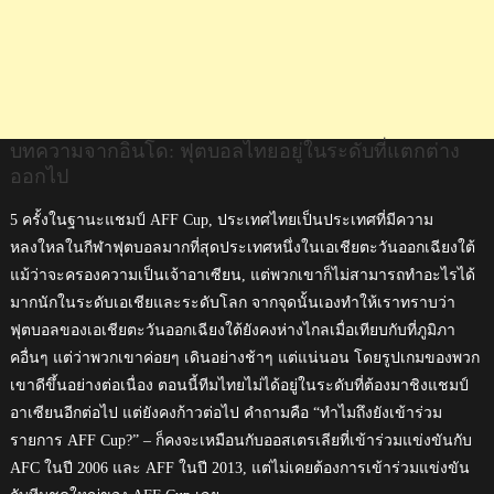
บทความจากอินโด: ฟุตบอลไทยอยู่ในระดับที่แตกต่าง
ออกไป
5 ครั้งในฐานะแชมป์ AFF Cup, ประเทศไทยเป็นประเทศที่มีความ
หลงใหลในกีฬาฟุตบอลมากที่สุดประเทศหนึ่งในเอเชียตะวันออกเฉียงใต้
แม้ว่าจะครองความเป็นเจ้าอาเซียน, แต่พวกเขาก็ไม่สามารถทำอะไรได้
มากนักในระดับเอเชียและระดับโลก จากจุดนั้นเองทำให้เราทราบว่า
ฟุตบอลของเอเชียตะวันออกเฉียงใต้ยังคงห่างไกลเมื่อเทียบกับที่ภูมิภา
คอื่นๆ แต่ว่าพวกเขาค่อยๆ เดินอย่างช้าๆ แต่แน่นอน โดยรูปเกมของพวก
เขาดีขึ้นอย่างต่อเนื่อง ตอนนี้ทีมไทยไม่ได้อยู่ในระดับที่ต้องมาชิงแชมป์
อาเซียนอีกต่อไป แต่ยังคงก้าวต่อไป คำถามคือ “ทำไมถึงยังเข้าร่วม
รายการ AFF Cup?” – ก็คงจะเหมือนกับออสเตรเลียที่เข้าร่วมแข่งขันกับ
AFC ในปี 2006 และ AFF ในปี 2013, แต่ไม่เคยต้องการเข้าร่วมแข่งขัน