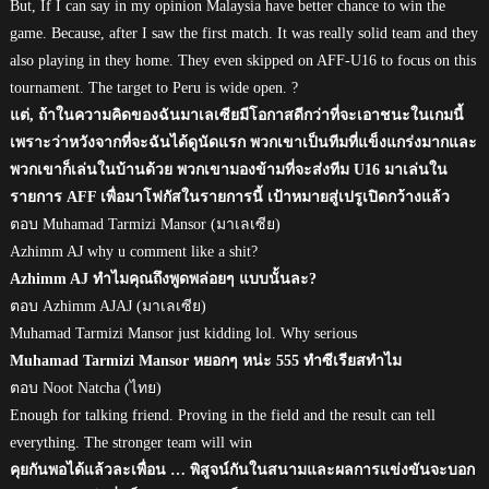
But, If I can say in my opinion Malaysia have better chance to win the
game. Because, after I saw the first match. It was really solid team and they
also playing in they home. They even skipped on AFF-U16 to focus on this
tournament. The target to Peru is wide open. ?
แต่, ถ้าในความคิดของฉันมาเลเซียมีโอกาสดีกว่าที่จะเอาชนะในเกมนี้
เพราะว่าหวังจากที่จะฉันได้ดูนัดแรก พวกเขาเป็นทีมที่แข็งแกร่งมากและ
พวกเขาก็เล่นในบ้านด้วย พวกเขามองข้ามที่จะส่งทีม U16 มาเล่นใน
รายการ AFF เพื่อมาโฟกัสในรายการนี้ เป้าหมายสู่เปรูเปิดกว้างแล้ว
ตอบ Muhamad Tarmizi Mansor (มาเลเซีย)
Azhimm AJ why u comment like a shit?
Azhimm AJ ทำไมคุณถึงพูดพล่อยๆ แบบนั้นละ?
ตอบ Azhimm AJAJ (มาเลเซีย)
Muhamad Tarmizi Mansor just kidding lol. Why serious
Muhamad Tarmizi Mansor หยอกๆ หน่ะ 555 ทำซีเรียสทำไม
ตอบ Noot Natcha (ไทย)
Enough for talking friend. Proving in the field and the result can tell
everything. The stronger team will win
คุยกันพอได้แล้วละเพื่อน … พิสูจน์กันในสนามและผลการแข่งขันจะบอก