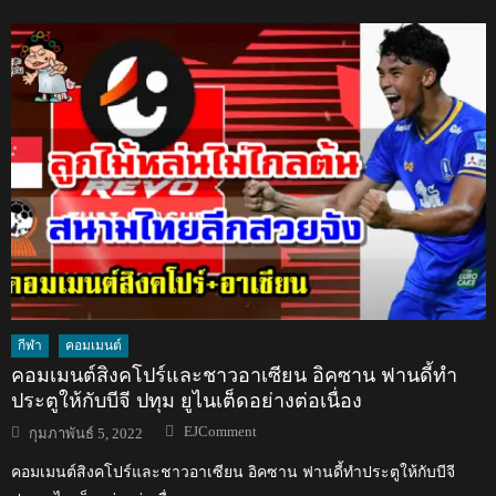
กีฬา
คอมเมนต์
คอมเมนต์สิงคโปร์และชาวอาเซียน อิคซาน ฟานดี้ทำ
ประตูให้กับบีจี ปทุม ยูไนเต็ดอย่างต่อเนื่อง
Author
Posted
EJComment
กุมภาพันธ์ 5, 2022
on
คอมเมนต์สิงคโปร์และชาวอาเซียน อิคซาน ฟานดี้ทำประตูให้กับบีจี