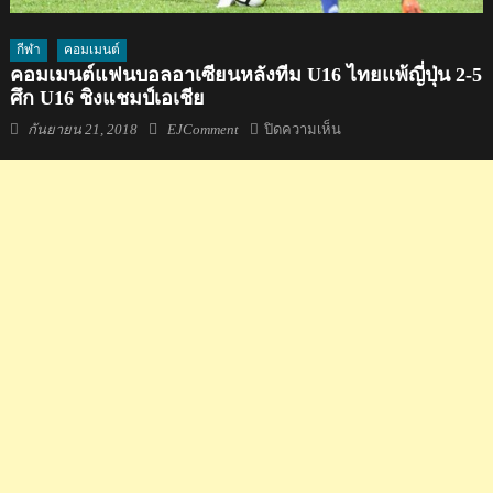
กีฬา
คอมเมนต์
คอมเมนต์แฟนบอลอาเซียนหลังทีม U16 ไทยแพ้ญี่ปุ่น 2-5
ศึก U16 ชิงแชมป์เอเชีย
Posted
Author
บน
กันยายน 21, 2018
EJComment
ปิดความเห็น
on
คอม
เมน
ต์
แฟน
บอล
อาเซียน
หลัง
ทีม
U16
ไทย
แพ้
ญี่ปุ่น
2-
5