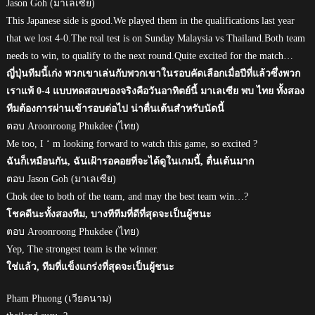
Jason Goh (มาเลเซีย)
This Japanese side is good.We played them in the qualifications last year
that we lost 4-0.The real test is on Sunday Malaysia vs Thailand.Both team
needs to win, to qualify to the next round.Quite excited for the match…
ญี่ปุ่นทีมนี้เก่ง พวกเขาเล่นกับพวกเขาในรอบคัดเลือกเมื่อปีที่แล้วซึ่งพวก
เราแพ้ 0-4 แบบทดสอบของจริงคือวันอาทิตย์นี้ มาเลเซีย พบ ไทย ทั้งสอง
ทีมต้องการผ่านเข้ารอบต่อไป น่าตื่นเต้นสำหรับนัดนี้
ตอบ Aroonroong Phukdee (ไทย)
Me too, I ‘ m looking forward to watch this game, so excited ?
ฉันก็เหมือนกัน, ฉันเฝ้ารอคอยที่จะได้ดูในเกมนี้, ตื่นเต้นมาก
ตอบ Jason Goh (มาเลเซีย)
Chok dee to both of the team, and may the best team win…?
โชคดีนะทั้งสองทีม, บางทีทีมที่ดีที่สุดจะเป็นผู้ชนะ
ตอบ Aroonroong Phukdee (ไทย)
Yep, The strongest team is the winner.
ใช่แล้ว, ทีมที่แข็งแกร่งที่สุดจะเป็นผู้ชนะ
Pham Phuong (เวียดนาม)