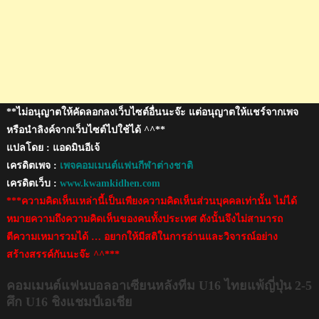
ศึก
U16
ชิง
แชมป์
เอเชีย
**ไม่อนุญาตให้คัดลอกลงเว็บไซต์อื่นนะจ๊ะ แต่อนุญาตให้แชร์จากเพจ
หรือนำลิงค์จากเว็บไซต์ไปใช้ได้ ^^**
แปลโดย : แอดมินอีเจ้
เครดิตเพจ :
เพจคอมเมนต์แฟนกีฬาต่างชาติ
เครดิตเว็บ :
www.kwamkidhen.com
***ความคิดเห็นเหล่านี้เป็นเพียงความคิดเห็นส่วนบุคคลเท่านั้น ไม่ได้
หมายความถึงความคิดเห็นของคนทั้งประเทศ ดังนั้นจึงไม่สามารถ
ตีความเหมารวมได้ … อยากให้มีสติในการอ่านและวิจารณ์อย่าง
สร้างสรรค์กันนะจ๊ะ ^^***
คอมเมนต์แฟนบอลอาเซียนหลังทีม U16 ไทยแพ้ญี่ปุ่น 2-5
ศึก U16 ชิงแชมป์เอเชีย