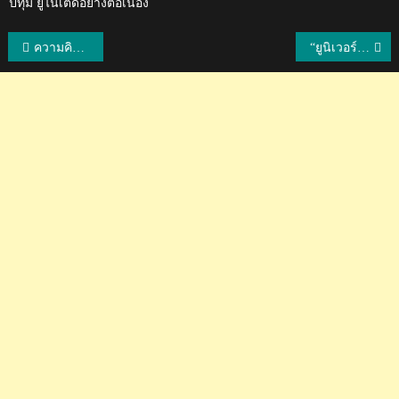
ปทุม ยูไนเต็ดอย่างต่อเนื่อง
แนะแนว
ความคิดเห็นแฟนเวียดนามและฟิลิปปินส์เกี่ยวกับรอบรองชนะเลิศ AVC Cup 2018
“ยูนิเวอร์แซล” คว้าลิขสิทธิ์สร้างภาพยนตร์ภารกิจกู้ภัยถ้ำหลวง
เรื่อง