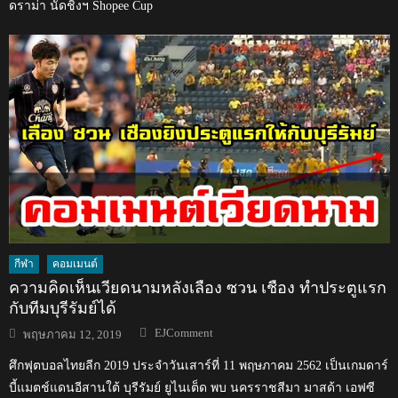
ดราม่า นัดชิงฯ Shopee Cup
กีฬา
คอมเมนต์
ความคิดเห็นเวียดนามหลังเลือง ซวน เชือง ทำประตูแรก
กับทีมบุรีรัมย์ได้
Author
Posted
EJComment
พฤษภาคม 12, 2019
on
ศึกฟุตบอลไทยลีก 2019 ประจำวันเสาร์ที่ 11 พฤษภาคม 2562 เป็นเกมดาร์
บี้แมตช์แดนอีสานใต้ บุรีรัมย์ ยูไนเต็ด พบ นครราชสีมา มาสด้า เอฟซี