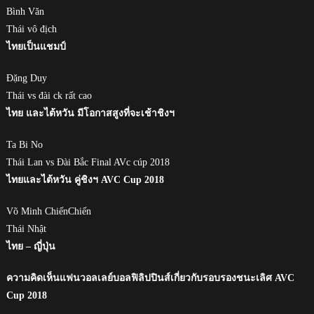
Bình Văn
Thái vô địch
ไทยเป็นแชมป์
Đặng Duy
Thái vs đài ck rất cao
ไทย และไต้หวัน มีโอกาสสูงที่จะเช้าชิงฯ
Ta Bi No
Thái Lan vs Đài Bắc Final AVc cúp 2018
ไทยและไต้หวัน คู่ชิงฯ AVC Cup 2018
Võ Minh ChiếnChiến
Thái Nhật
ไทย – ญี่ปุ่น
ความคิดเห็นแฟนวอลเลย์บอลฟิลิปปินส์เกี่ยวกับรอบรองชนะเลิศ AVC
Cup 2018