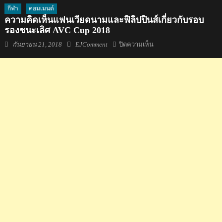
กีฬา
คอมเมนต์
ความคิดเห็นแฟนเวียดนามและฟิลิปปินส์เกี่ยวกับรอบ
รองชนะเลิศ AVC Cup 2018
Posted
Author
บน
กันยายน 21, 2018
EJComment
ปิดความเห็น
on
ความ
คิด
เห็น
แฟน
เวียดนาม
และ
ฟิลิปปินส์
เกี่ยว
กับ
รอบ
รอง
ชนะ
เลิศ
AVC
Cup