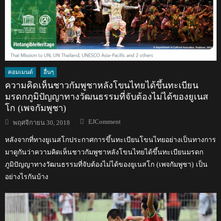
คอมเมนต์
อื่นๆ
ความคิดเห็นชาวกัมพูชาหลังโขนไทยได้ขึ้นทะเบียน
มรดกภูมิปัญญาทางวัฒนธรรมที่จับต้องไม่ได้ของยูเนส
โก (เพจกัมพูชา)
Author
Posted
EJComment
พฤศจิกายน 30, 2018
on
หลังจากที่ทางยูเนสโกประกาศการขึ้นทะเบียนโขนไทยอย่างเป็นทางการ
มาดูกันว่าความคิดเห็นชาวกัมพูชาหลังโขนไทยได้ขึ้นทะเบียนมรดก
ภูมิปัญญาทางวัฒนธรรมที่จับต้องไม่ได้ของยูเนสโก (เพจกัมพูชา) เป็น
อย่างไรกันบ้าง