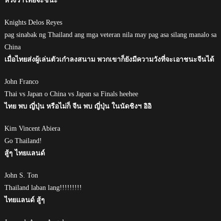
หวังว่าไทยจะชนะ
Knights Delos Reyes
pag sinabak ng Thailand ang mga veteran nila may pag asa silang manalo sa
China
เมื่อไทยส่งผู้เล่นตัวเก๋าลงสนาม พวกเขาก็ยังมีความวังที่จะเอาชนะจีนได้
John Franco
Thai vs Japan o China vs Japan sa Finals heehee
ไทย พบ ญี่ปุ่น หรือไม่ก็ จีน พบ ญี่ปุ่น ในนัดชิงฯ อิอิ
Kim Vincent Abiera
Go Thailand!
สู้ๆ ไทยแลนด์
John S. Ton
Thailand laban lang!!!!!!!!!
ไทยแลนด์ สู้ๆ