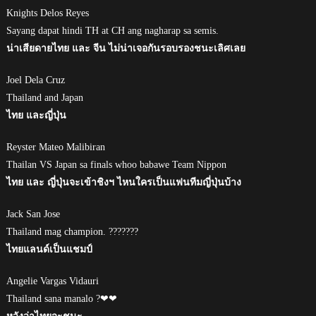
Knights Delos Reyes
Sayang dapat hindi TH at CH ang nagharap sa semis.
น่าเสียดายไทย และ จีน ไม่น่าเจอกันรอบรองชนะเลิศเลย
Joel Dela Cruz
Thailand and Japan
ไทย และญี่ปุ่น
Reyster Mateo Malibiran
Thailan VS Japan sa finals whoo babawe Team Nippon
ไทย และ ญี่ปุ่นจะเข้าชิงฯ ไหนใครเป็นแฟนทีมญี่ปุ่นบ้าง
Jack San Jose
Thailand mag champion. ???????
ไทยแลนด์เป็นแชมป์
Angelie Vargas Vidauri
Thailand sana manalo ?❤❤