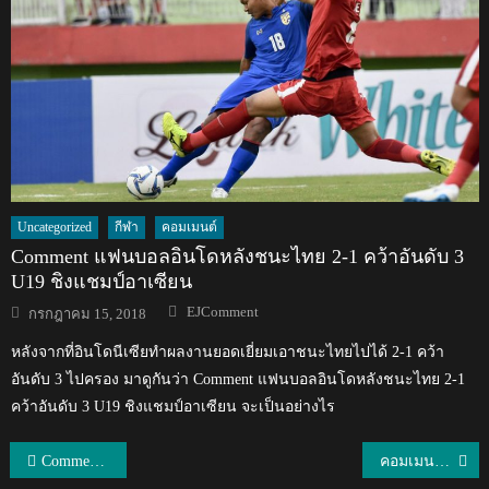
Uncategorized
กีฬา
คอมเมนต์
Comment แฟนบอลอินโดหลังชนะไทย 2-1 คว้าอันดับ 3
U19 ชิงแชมป์อาเซียน
Author
Posted
EJComment
กรกฎาคม 15, 2018
on
หลังจากที่อินโดนีเซียทำผลงานยอดเยี่ยมเอาชนะไทยไปได้ 2-1 คว้า
อันดับ 3 ไปครอง มาดูกันว่า Comment แฟนบอลอินโดหลังชนะไทย 2-1
คว้าอันดับ 3 U19 ชิงแชมป์อาเซียน จะเป็นอย่างไร
แนะแนว
Comment แฟนวอลเลย์บอลเวียดนามหลังแพ้ญี่ปุ่น 1-3 เซต ในศึก AVC Cup 2018
คอมเมนต์แฟนบอลอาเซียนหลังทีม U16 ไทยแพ้ญี่ปุ่น 2-5 ศึก U16 ชิงแชมป์เอเชีย