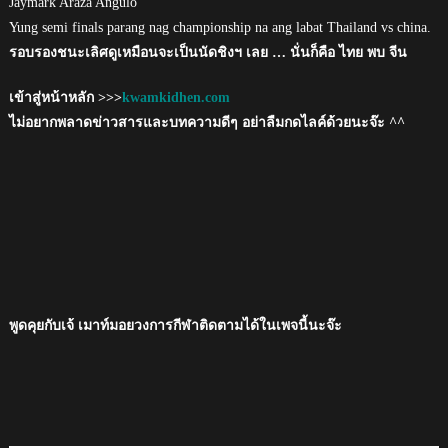
Jaymark Araza Angulo
Yung semi finals parang nag championship na ang labat Thailand vs china.
รอบรองชนะเลิศดูเหมือนจะเป็นนัดชิงฯ เลย … นั่นก็คือ ไทย พบ จีน
เข้าสู่หน้าหลัก >>>
kwamkidhen.com
ไม่อยากพลาดข่าวสารและบทความดีๆ อย่าลืมกดไลค์ด้วยนะจ๊ะ ^^
พูดคุยกับเจ้ เมาท์มอยวงการกีฬาติดตามได้ในเพจนี้นะจ๊ะ