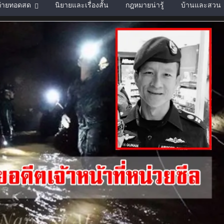
์ถ่ายทอดสด
นิยายและเรื่องสั้น
กฎหมายน่ารู้
บ้านและสวน