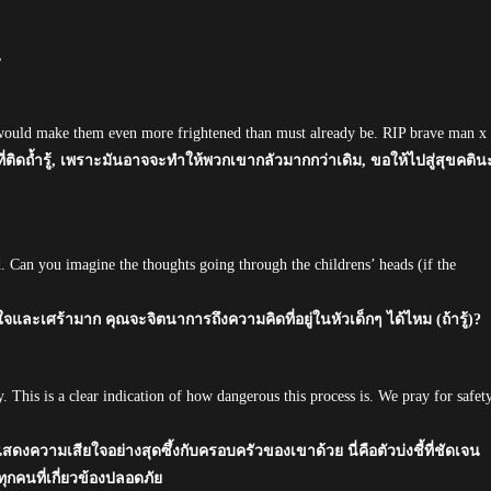
น
it would make them even more frightened than must already be. RIP brave man x
ผู้ที่ติดถ้ำรู้, เพราะมันอาจจะทำให้พวกเขากลัวมากกว่าเดิม, ขอให้ไปสู่สุขคติน
 Can you imagine the thoughts going through the childrens’ heads (if the
กใจและเศร้ามาก คุณจะจิตนาการถึงความคิดที่อยู่ในหัวเด็กๆ ได้ไหม (ถ้ารู้)?
 This is a clear indication of how dangerous this process is. We pray for safet
ดงความเสียใจอย่างสุดซึ้งกับครอบครัวของเขาด้วย นี่คือตัวบ่งชี้ที่ชัดเจน
กคนที่เกี่ยวข้องปลอดภัย