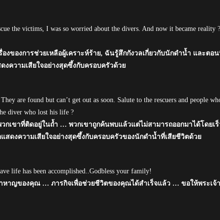
escue the victims, I was so worried about the divers. And now it became reality ?
่องของการช่วยเหลือผู้เคราะห์ร้าย, ฉันรู้สึกกังวลเกี่ยวกับนักดำน้ำ และตอนน
สดงความเสียใจอย่างสุดซึ้งกับครอบครัวด้วย
 They are found but can’t get out as soon. Salute to the rescuers and people wh
e diver who lost his life ?
รับพวกเขาที่ติดอยู่ในถ้ำ … พวกเขาถูกค้นพบแล้วแต่ไม่สามารถออกมาได้โดยเร็
สดงความเสียใจอย่างสุดซึ้งกับครอบครัวของนักดำน้ำที่เสียชีวิตด้วย
 save life has been accomplished..Godbless your family!
ล้าหาญของคุณ … ภารกิจเพื่อช่วยชีวิตของคุณได้สำเร็จแล้ว … ขอให้พระเจ้