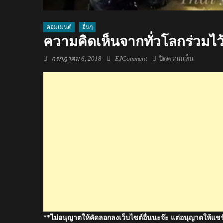
คอมเมนต์
อื่นๆ
ความคิดเห็นจากทั่วโลกร่วมไว้อา
Posted
Author
บน
กรกฎาคม 6, 2018
EJComment
ปิดความเห็น
on
ความ
คิด
เห็น
จาก
ทั่ว
โลก
ร่วม
ไว้อาลัย
อดีต
เจ้า
หน้าที่
หน่วย
ซีล
**ไม่อนุญาตให้คัดลอกลงเว็บไซต์อื่นนะจ๊ะ แต่อนุญาตให้แชร
ที่