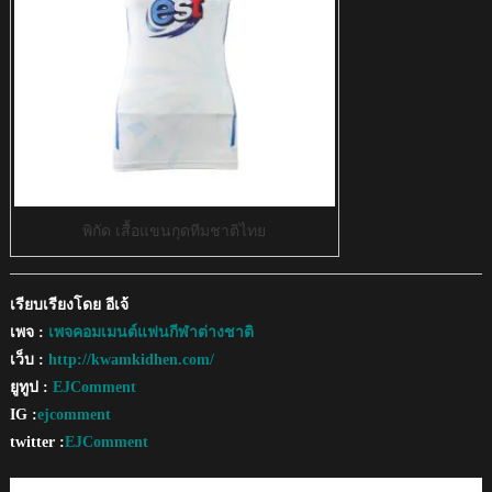
พิกัด เสื้อแขนกุดทีมชาติไทย
เรียบเรียงโดย อีเจ้
เพจ :
เพจคอมเมนต์แฟนกีฬาต่างชาติ
เว็บ :
http://kwamkidhen.com/
ยูทูป :
EJComment
IG :
ejcomment
twitter :
EJComment