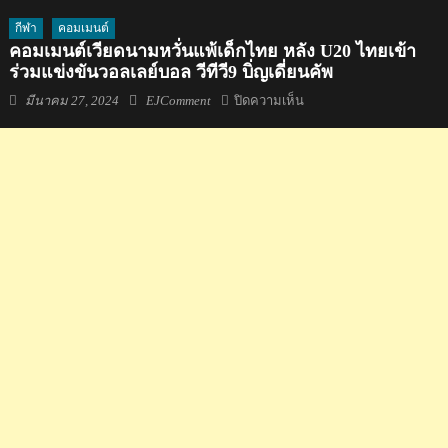
กีฬา
คอมเมนต์
คอมเมนต์เวียดนามหวั่นแพ้เด็กไทย หลัง U20 ไทยเข้า
ร่วมแข่งขันวอลเลย์บอล วีทีวี9 บิ่ญเดี่ยนคัพ
Posted
Author
บน
มีนาคม 27, 2024
EJComment
ปิดความเห็น
on
คอม
เมน
ต์
เวียดนาม
หวั่น
แพ้
เด็ก
ไทย
หลัง
U20
ไทย
เข้า
ร่วม
แข่งขัน
วอลเลย์บอล