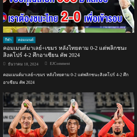
กีฬา
คอมเมนต์
คอมเมนต์มาเลย์+เขมร หลังไทยตาม 0-2 แต่พลิกชนะ
สิงคโปร์ 4-2 ศึกอาเซียน คัพ 2024
Author
Posted
EJComment
ธันวาคม 18, 2024
on
คอมเมนต์มาเลย์+เขมร หลังไทยตาม 0-2 แต่พลิกชนะสิงคโปร์ 4-2 ศึก
อาเซียน คัพ 2024