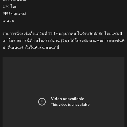
U20 ไทย
PFU บลูแคทส์
เสฉวน
รายการนี้จะเริ่มตั้งแต่วันที่ 11-19 พฤษภาคม ในจังหวัดดั๊กลัก โดยแชมป์
เก่าในรายการนี้คือ สโมสรเสฉวน (จีน) ได้โปรดติดตามชมการแข่งขันที่
น่าตื่นเต้นเร้าใจในทัวร์นาเมนต์นี้