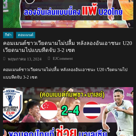
กีฬา
คอมเมนต์
คอมเมนต์ชาวเวียดนามไม่ปลื้ม หลังลองอันเอาชนะ U20
เวียดนามไปแบบหืดจับ 3-2 เซต
Author
Posted
EJComment
พฤษภาคม 13, 2024
on
คอมเมนต์ชาวเวียดนามไม่ปลื้ม หลังลองอันเอาชนะ U20 เวียดนามไป
แบบหืดจับ 3-2 เซต