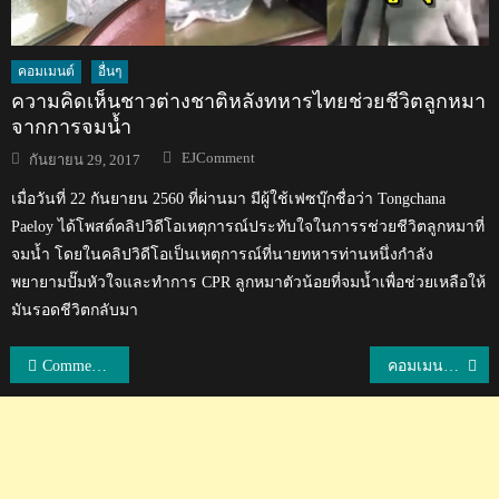
คอมเมนต์
อื่นๆ
ความคิดเห็นชาวต่างชาติหลังทหารไทยช่วยชีวิตลูกหมา
จากการจมน้ำ
Author
Posted
EJComment
กันยายน 29, 2017
on
เมื่อวันที่ 22 กันยายน 2560 ที่ผ่านมา มีผู้ใช้เฟซบุ๊กชื่อว่า Tongchana
Paeloy ได้โพสต์คลิปวิดีโอเหตุการณ์ประทับใจในการรช่วยชีวิตลูกหมาที่
จมน้ำ โดยในคลิปวิดีโอเป็นเหตุการณ์ที่นายทหารท่านหนึ่งกำลัง
พยายามปั๊มหัวใจและทำการ CPR ลูกหมาตัวน้อยที่จมน้ำเพื่อช่วยเหลือให้
มันรอดชีวิตกลับมา
แนะแนว
Comment แฟนแบดมินตันทั่วโลกหลังทีมไทยเอาชนะทีมจีน 3-2 ศึกอูเบอร์คัพ
คอมเมนต์แฟนแบดมินตันทั่วโลกในนัดชิงชนะเลิศอูเบอร์ คัพ
เรื่อง