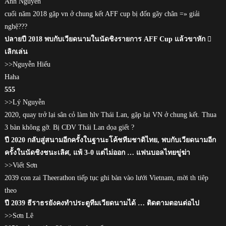
Anh Nguyen
cuối năm 2018 gặp vn ở chung kết AFF cup bị đốn gãy chân =» giải
nghệ???
ปลายปี 2018 พบกับเวียดนามในนัดชิงรายการ AFF Cup แล้วขาหัก 
เลิกเล่น
>>Nguyễn Hiếu
Haha
555
>>Lý Nguyễn
2020, quay trở lại sân cỏ làm hlv Thái Lan, gặp lại VN ở chung kết. Thua
3 bàn không gỡ. Bị CĐV Thái Lan dọa giết ?
ปี 2020 กลับสู่สนามอีกครั้งในฐานะโค้ชทีมชาติไทย, พบกับเวียดนามอีก
ครั้งในนัดชิงชนะเลิศ, แพ้ 3-0 แต่ไม่ออก … แฟนบอลไทยขู่ฆ่า
>>Viết Sơn
2039 con zai Theerathon tiếp tục ghi bàn vào lưới Vietnam, mời th tiêp
theo
ปี 2039 ธีราธรยังคงทำประตูทีมเวียดนามได้ … ติดตามตอนต่อไป
>>Sơn Lê