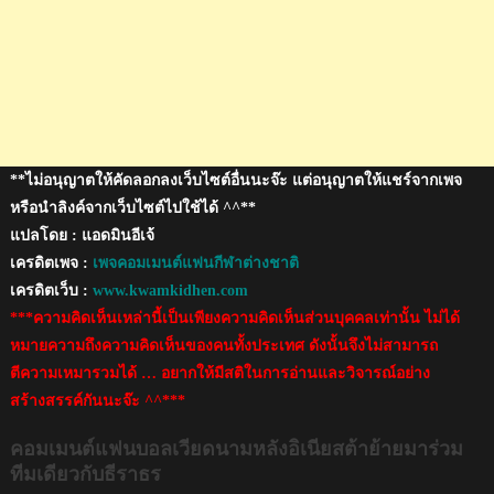
ทีม
เดียว
กับ
ธีร
าธร
**ไม่อนุญาตให้คัดลอกลงเว็บไซต์อื่นนะจ๊ะ แต่อนุญาตให้แชร์จากเพจ
หรือนำลิงค์จากเว็บไซต์ไปใช้ได้ ^^**
แปลโดย : แอดมินอีเจ้
เครดิตเพจ :
เพจคอมเมนต์แฟนกีฬาต่างชาติ
เครดิตเว็บ :
www.kwamkidhen.com
***ความคิดเห็นเหล่านี้เป็นเพียงความคิดเห็นส่วนบุคคลเท่านั้น ไม่ได้
หมายความถึงความคิดเห็นของคนทั้งประเทศ ดังนั้นจึงไม่สามารถ
ตีความเหมารวมได้ … อยากให้มีสติในการอ่านและวิจารณ์อย่าง
สร้างสรรค์กันนะจ๊ะ ^^***
คอมเมนต์แฟนบอลเวียดนามหลังอิเนียสต้าย้ายมาร่วม
ทีมเดียวกับธีราธร