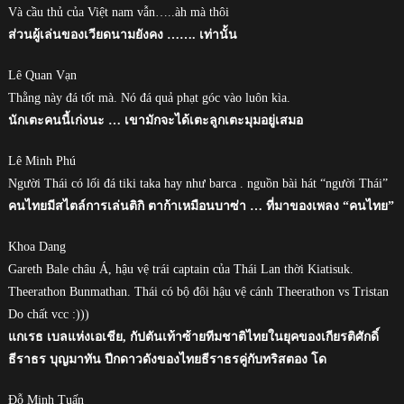
Và cầu thủ của Việt nam vẫn…..àh mà thôi
ส่วนผู้เล่นของเวียดนามยังคง ……. เท่านั้น
Lê Quan Vạn
Thằng này đá tốt mà. Nó đá quả phạt góc vào luôn kìa.
นักเตะคนนี้เก่งนะ … เขามักจะได้เตะลูกเตะมุมอยู่เสมอ
Lê Minh Phú
Người Thái có lối đá tiki taka hay như barca . nguồn bài hát “người Thái”
คนไทยมีสไตล์การเล่นติกิ ตาก้าเหมือนบาซ่า … ที่มาของเพลง “คนไทย”
Khoa Dang
Gareth Bale châu Á, hậu vệ trái captain của Thái Lan thời Kiatisuk.
Theerathon Bunmathan. Thái có bộ đôi hậu vệ cánh Theerathon vs Tristan
Do chất vcc :)))
แกเรธ เบลแห่งเอเชีย, กัปตันเท้าซ้ายทีมชาติไทยในยุคของเกียรติศักดิ์
ธีราธร บุญมาทัน ปีกดาวดังของไทยธีราธรคู่กับทริสตอง โด
Đỗ Minh Tuấn