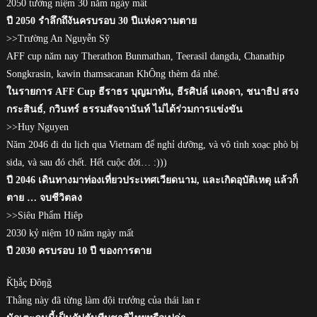
2050 tưởng niệm 30 năm ngày mất
ปี 2050 รำลึกถึงันครบรอบ 30 ปีแห่งความตาย
>>Trường An Nguyễn Sỹ
AFF cup năm nay Therathon Bunmathan, Teerasil dangda, Chanathip
Songkrasin, kawin thamsacanan KhÔng thèm đá nhé.
ในรายการ AFF Cup ธีราธร บุญมาทัน, ธีรศิปล์ แดงดา, ชนาธิป สรง
กระสินธ์, กวินทร์ ธรรมสัจจานันท์ ไม่ได้ร่วมการแข่งขัน
>>Huy Nguyen
Năm 2046 đi du lịch qua Vietnam để nghỉ dưỡng, và vô tình xoạc phò bị
sida, và sau đó chết. Hết cuộc đời… :)))
ปี 2046 เดินทางมาท่องเที่ยวประเทศเวียดนาม, และเกิดอุบัติเหตุ แล้วก็
ตาย … จบชีวิตลง
>>Siêu Phẩm Hiêp
2030 kỷ niệm 10 năm ngày mất
ปี 2030 ครบรอบ 10 ปี ของการตาย
Ǩḫắç Ðȏŋǧ
Thằng này đã từng làm đội trưởng của thái lan r