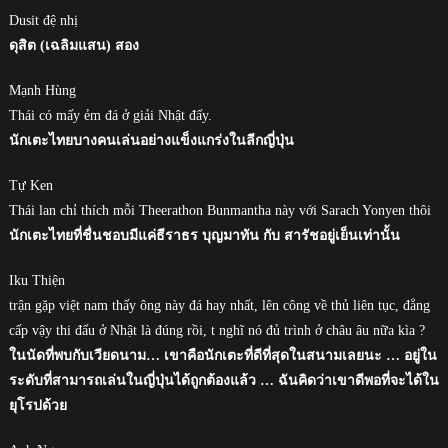
Dusit đệ nhị
ดุสิต (เฉลิมแสน) สอง
Mạnh Hùng
Thái có mấy ẻm đá ở giải Nhật đấy.
นักเตะไทยบางคนเล่นอย่างแข็งแกร่งในลีกญี่ปุ่น
Tự Ken
Thái lan chỉ thích mỗi Theerathon Bunmantha này với Sarach Yonyen thôi
นักเตะไทยที่ชื่นชอบมีแค่ธีราธร บุญมาทัน กับ สารัชอยู่เย็นเท่านั้น
Iku Thiện
trận gặp việt nam thấy ông này đá hay nhất, lên công về thủ liên tục, đẳng
cấp vậy thi đấu ở Nhật là đúng rồi, t nghĩ nó đủ trình ở châu âu nữa kìa ?
ในนัดที่พบกับเวียดนาม… เขาคือนักเตะที่ดีที่สุดในสนามเลยนะ … อยู่ใน
ระดับที่สามารถเล่นในญี่ปุ่นได้ถูกต้องแล้ว … ฉันคิดว่าเขาดีพอที่จะได้ใน
ยุโรปด้วย