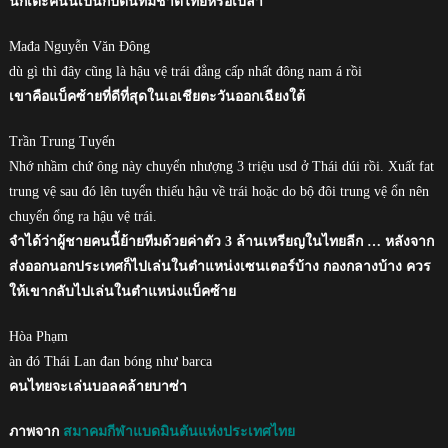
นักเตะคนนี้เป็นกัปตันทีมชาติไทยหรือเปล่า
Mađa Nguyễn Văn Đông
dù gì thì đây cũng là hậu vệ trái đẳng cấp nhất đông nam á rồi
เขาคือแบ็คซ้ายที่ดีที่สุดในเอเชียตะวันออกเฉียงใต้
Trần Trung Tuyến
Nhớ nhầm chứ ông này chuyển nhượng 3 triệu usd ở Thái dúi rồi. Xuất fat
trung vệ sau đó lên tuyển thiếu hậu về trái hoặc do bộ đôi trung vệ ổn nên
chuyển ổng ra hậu vệ trái.
จำได้ว่าผู้ชายคนนี้ย้ายทีมด้วยค่าตัว 3 ล้านเหรียญในไทยลีก … หลังจาก
ส่งออกนอกประเทศก็ไปเล่นในตำแหน่งเซนเตอร์บ้าง กองกลางบ้าง ควร
ให้เขากลับไปเล่นในตำแหน่งแบ็คซ้าย
Hòa Phạm
àn đó Thái Lan đan bóng như barca
คนไทยจะเล่นบอลคล้ายบาซ่า
ภาพจาก
สมาคมกีฬาแบดมินตันแห่งประเทศไทย