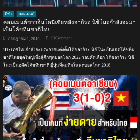
กีฬา
คอมเมนต์
คอมเมนต์ชาวอินโดนีเซียหลังอากิระ นิชิโนะกำลังจะมา
เป็นโค้ชทีมชาติไทย
Author
Posted
EJComment
กรกฎาคม 1, 2019
on
ประเทศไทยกำลังจะประกาศแต่งตั้งโค้ชอากิระ นิชิโนะเป็นเฮดโค้ชทีม
ชาติไทยชุดใหญ่เพื่อสู้ศึกฟุตบอลโลก 2022 รอบคัดเลือก โค้ชอากิระ นิชิ
โนะเป็นอดีตโค้ชทีมชาติญี่ปุ่นที่คุมทีมในฟุตบอลโลก 2018