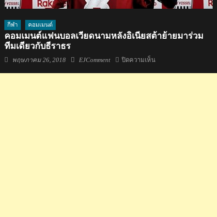
กีฬา
คอมเมนต์
คอมเมนต์แฟนบอลเวียดนามหลังอิเนียสต้าย้ายมาร่วม
ทีมเดียวกับธีราธร
Posted
Author
บน
พฤษภาคม 26, 2018
EJComment
ปิดความเห็น
on
คอม
เมน
ต์
แฟน
บอล
เวียดนาม
หลัง
อิ
เนีย
ส
ต้าย้
า
ยมา
ร่วม