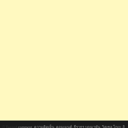
Tagged
comment
,
ความคิดเห็น
,
คอมเมนต์
,
ธีราธร บุญมาทัน
,
วิสเซล โกเบ
,
อิ