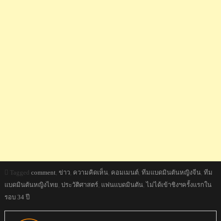
Tagged
comment
,
ข่าว
,
ความคิดเห็น
,
คอมเมนต์
,
ทีมแบดมินตันหญิงจีน
,
ทีม
แบดมินตันหญิงไทย
,
ประวัติศาสตร์
,
แฟนแบดมินตัน
,
ไม่ได้เข้าชิงฯครั้งแรกใน
รอบ 34 ปี