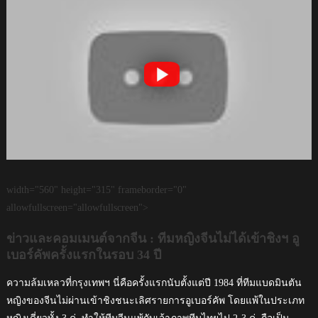
width="560" height="315" frameborder="0"
allowfullscreen="allowfullscreen">
ข่าวและคอมเมนต์จากจีน : ทีมหญิงจีนไม่ได้เข้าชิงฯ อู
เบอร์คัพครั้งแรกในรอบ 34 ปี
ความล้มเหลวที่กรุงเทพฯ นี่คือครั้งแรกนับตั้งแต่ปี 1984 ที่ทีมแบดมินตัน
หญิงของจีนไม่ผ่านเข้าชิงชนะเลิศรายการอูเบอร์คัพ โดยแพ้ในประเภท