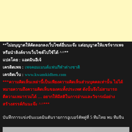
ชิงฯ
อู
เบอร์
คัพ
ครั้ง
แรก
ใน
**ไม่อนุญาตให้คัดลอกลงเว็บไซต์อื่นนะจ๊ะ แต่อนุญาตให้แชร์จากเพจ
รอบ
หรือนำลิงค์จากเว็บไซต์ไปใช้ได้ ^^**
34
แปลโดย : แอดมินอีเจ้
ปี
เครดิตเพจ :
เพจคอมเมนต์แฟนกีฬาต่างชาติ
เครดิตเว็บ :
www.kwamkidhen.com
***ความคิดเห็นเหล่านี้เป็นเพียงความคิดเห็นส่วนบุคคลเท่านั้น ไม่ได้
หมายความถึงความคิดเห็นของคนทั้งประเทศ ดังนั้นจึงไม่สามารถ
ตีความเหมารวมได้ … อยากให้มีสติในการอ่านและวิจารณ์อย่าง
สร้างสรรค์กันนะจ๊ะ ^^***
บันทึกการแข่งขันแบดมินตันรายการอูเบอร์คัพคู่ที่ 5 ทีมไทย พบ ทีมจีน