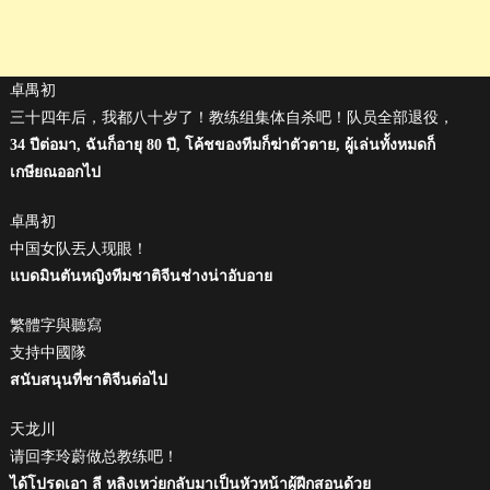
卓禺初
三十四年后，我都八十岁了！教练组集体自杀吧！队员全部退役，
34 ปีต่อมา, ฉันก็อายุ 80 ปี, โค้ชของทีมก็ฆ่าตัวตาย, ผู้เล่นทั้งหมดก็
เกษียณออกไป
卓禺初
中国女队丟人现眼！
แบดมินตันหญิงทีมชาติจีนช่างน่าอับอาย
繁體字與聽寫
支持中國隊
สนับสนุนที่ชาติจีนต่อไป
天龙川
请回李玲蔚做总教练吧！
ได้โปรดเอา ลี หลิงเหว่ยกลับมาเป็นหัวหน้าผู้ฝีกสอนด้วย