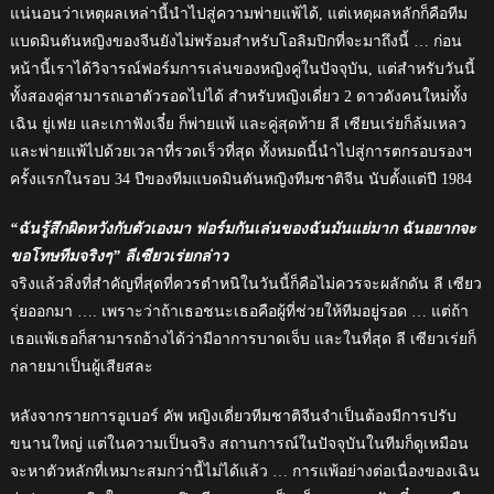
แน่นอนว่าเหตุผลเหล่านี้นำไปสู่ความพ่ายแพ้ได้, แต่เหตุผลหลักก็คือทีม
แบดมินตันหญิงของจีนยังไม่พร้อมสำหรับโอลิมปิกที่จะมาถึงนี้ … ก่อน
หน้านี้เราได้วิจารณ์ฟอร์มการเล่นของหญิงคู่ในปัจจุบัน, แต่สำหรับวันนี้
ทั้งสองคู่สามารถเอาตัวรอดไปได้ สำหรับหญิงเดี่ยว 2 ดาวดังคนใหม่ทั้ง
เฉิน ยู่เฟย และเกาฟังเจี๋ย ก็พ่ายแพ้ และคู่สุดท้าย ลี เซียนเร่ยก็ล้มเหลว
และพ่ายแพ้ไปด้วยเวลาที่รวดเร็วที่สุด ทั้งหมดนี้นำไปสู่การตกรอบรองฯ
ครั้งแรกในรอบ 34 ปีของทีมแบดมินตันหญิงทีมชาติจีน นับตั้งแต่ปี 1984
“ฉันรู้สึกผิดหวังกับตัวเองมา ฟอร์มกันเล่นของฉันมันแย่มาก ฉันอยากจะ
ขอโทษทีมจริงๆ” ลีเซียวเร่ยกล่าว
จริงแล้วสิ่งที่สำคัญที่สุดที่ควรตำหนิในวันนี้ก็คือไม่ควรจะผลักดัน ลี เซียว
รุ่ยออกมา …. เพราะว่าถ้าเธอชนะเธอคือผู้ที่ช่วยให้ทีมอยู่รอด … แต่ถ้า
เธอแพ้เธอก็สามารถอ้างได้ว่ามีอาการบาดเจ็บ และในที่สุด ลี เซียวเร่ยก็
กลายมาเป็นผู้เสียสละ
หลังจากรายการอูเบอร์ คัพ หญิงเดี่ยวทีมชาติจีนจำเป็นต้องมีการปรับ
ขนานใหญ่ แต่ในความเป็นจริง สถานการณ์ในปัจจุบันในทีมก็ดูเหมือน
จะหาตัวหลักที่เหมาะสมกว่านี้ไม่ได้แล้ว … การแพ้อย่างต่อเนื่องของเฉิน