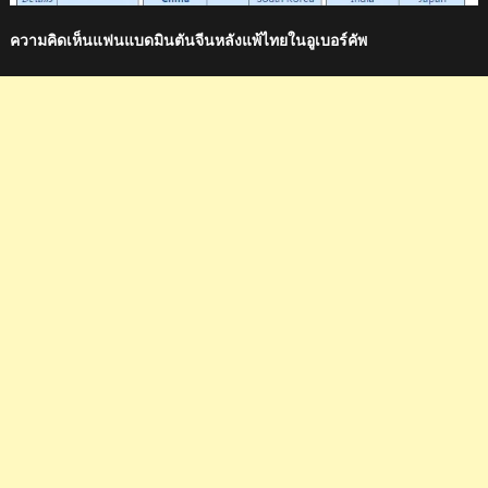
ความคิดเห็นแฟนแบดมินตันจีนหลังแพ้ไทยในอูเบอร์คัพ