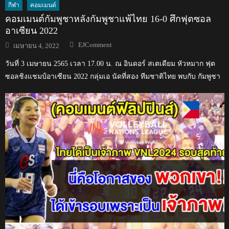
กีฬา
คอมเมนต์
คอมเมนต์กัมพูชาหลังกัมพูชาแพ้ไทย 16-0 ศึกฟุตซอล
อาเซียน 2022
Author
Posted
EJComment
เมษายน 4, 2022
on
วันที่ 3 เมษายน 2565 เวลา 17.00 น. ณ อินดอร์ สเตเดียม หัวหมาก ฟุต
ซอลชิงแชมป์อาเซียน 2022 กลุ่มเอ นัดที่สอง ทีมชาติไทย พบกับ กัมพูชา