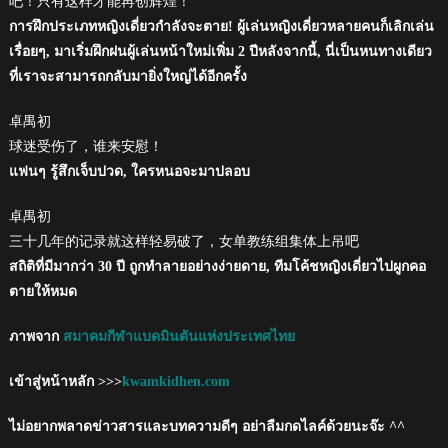
吧！只有这样才能再创辉煌！
การฝึกประเภทหญิงเดี่ยวกำลังจะตาย! ผู้เล่นหญิงเดี่ยวหลายคนก็เลิกเล่น
เรื่อยๆ, มาเริ่มฝึกฝนผู้เล่นหน้าใหม่เพิ่ม 2 ปีหลังจากนี้, นี่เป็นหนทางเดียว
ที่เราจะสามารถกลับมายิ่งใหญ่ได้อีกครั้ง
卓禺初
球迷受伤了，谁来安慰！
แฟนๆ รู้สึกเจ็บปวด, ใครหนอจะมาปลอบ
卓禺初
三十几年的记录就这样轻易破了，女单教练组集体上吊吧
สถิติที่มีมากว่า 30 ปี ถูกทำลายอย่างง่ายดาย, ทีมโค้ชหญิงเดี่ยวไปผูกคอ
ตายให้หมด
ภาพจาก
สมาคมกีฬาแบดมินตันแห่งประเทศไทย
เข้าสู่หน้าหลัก >>>
kwamkidhen.com
ไม่อยากพลาดข่าวสารและบทความดีๆ อย่าลืมกดไลค์ด้วยนะจ๊ะ ^^