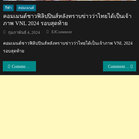
กีฬา
คอมเมนต์
คอมเมนต์ชาวฟิลิปปินส์หลังทราบข่าวว่าไทยได้เป็นเจ้า
ภาพ VNL 2024 รอบสุดท้าย
Author
Posted
EJComment
กุมภาพันธ์ 4, 2024
on
คอมเมนต์ชาวฟิลิปปินส์หลังทราบข่าวว่าไทยได้เป็นเจ้าภาพ VNL 2024
รอบสุดท้าย
แนะแนว
Comment แฟนวอลเลย์บอลโปแลนด์หลังแพ้ไทย 2-3 เซต ศึกเนชันส์ ลีก
Comment แฟนแบดมินตันทั่วโลกหลังทีมไทยเอาชนะทีมจีน 3-2 ศึกอูเบอร์คัพ
เรื่อง