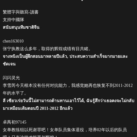
繁體字與聽寫-讀書
支持中國隊
สนับสนุนทีมชาติจีน
chen163010
张宁执教这么多年，取得的辉煌成绩有目共睹。
จางหนิงเป็นผู้ฝึกสอนมาหลายปีแล้ว, ประสบความสำเร็จมากมายและ
ชัดเจน
闪闪灵光
李雪芮今天根本没有任何对抗能力，我感觉她再也恢复不到2011-2012
年的水平了。
ลี เซียวเร่ยวันนี้ไม่สามารถต้านทานเอาไว้ได้, ฉันรู้สึกว่าเธอคงจะไม่กลับ
มาเหมือนเดิมตอนปี 2011-2012 อีกแล้ว
卓禺初97145
女单教练组以死谢罪吧！女单队员集体退役，培养02年以后的队员