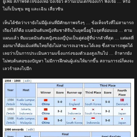
ยู่เฟย สภาพจิตใจของเหอ ปิงเจียว ความเป็นเด็กของเกา ฟังเจี๋ย … หรือ
ไม่ก็เป็นซุน หยู และเฉิน เสี่ยวซิน
เห็นได้ชัดว่าเรายังไม่มีผู้เล่นที่มีศักยภาพจริงๆ … ข้อเท็จจริงที่ไม่สามารถ
เถียงได้ก็คือ แบดมินตันหญิงทีมชาติจีนในยุคนี้อยู่ในจุดที่อ่อนแอ … ตาม
แผนแล้ว ทีมแบดมินตันหญิงของญี่ปุ่นเป็นคู่ต่อสู้ที่น่ากลัวที่สุด … แต่ผลที่
ออกมาก็คือแม้แต่ทีมไทยก็ยังไม่สามารถเอาชนะได้เลย ซึ่งสามารถพูดได้
เลยว่าเป็นการประเมินความแข็งแกร่งของตัวเองสูงเกินไป … ถ้าหากยัง
ไม่พบต้นตอของปัญหา ไม่มีการฝึกฝนผู้เล่นให้มากขึ้น สถานการณ์ก็คงจะ
เลวร้ายลงไปอีก