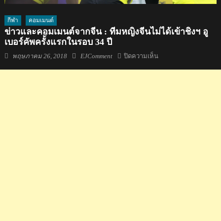
กีฬา
คอมเมนต์
ข่าวและคอมเมนต์จากจีน : ทีมหญิงจีนไม่ได้เข้าชิงฯ อู
เบอร์คัพครั้งแรกในรอบ 34 ปี
Posted
Author
บน
พฤษภาคม 26, 2018
EJComment
ปิดความเห็น
on
ข่าว
และ
คอม
เมน
ต์
จาก
จีน
:
ทีม
หญิง
จีน
ไม่
ได้
เข้า