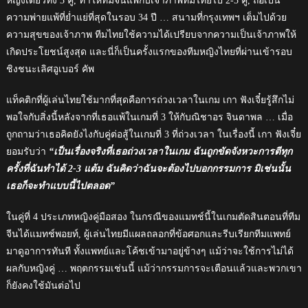
หญิงเดี่ยวทั้ง 3 คู่, ทำให้ทีมจีนแพ้กับเจ้าภาพทีมไทยไป 2-3 คู่, ถือเป็น
ความพ่ายแพ้ที่ย่ำแย่ที่สุดในรอบ 34 ปี … สนามที่กรุงเทพฯ เต็มไปด้วย
ความสุขของเจ้าภาพ ทีมไทยใช้ความได้เปรียบจากความเป็นเจ้าภาพให้
เกิดประโยชน์สูงสุด และนี่ก็เป็นครั้งแรกของทีมหญิงไทยที่ผ่านเข้ารอบ
ชิงชนะเลิศอูเบอร์ คัพ
แท็คติกที่ผู้เล่นไทยใช้มากที่สุดคือการถ่วงเวลาในเกม เกา ฟังเจี๋ยรู้สึกไม่
พอใจกับสิ่งนี้หลังจากที่เธอแพ้ในเกมที่ 3 ให้กับณิชาอร จินดาพล … เมื่อ
ถูกถามว่าเธอคิดยังไงกับคู่ต่อสู้ในเกมที่ 3 ที่ถ่วงเวลา ในเรื่องนี้ เกา ฟังเจี๋ย
ยอมรับว่า
“เป็นเรื่องจริงที่เธอถ่วงเวลาในเกม ฉันถูกขัดจังหวะการตีทุก
ครั้งที่ฉันทำได้ 2-3 แต้ม ฉันคิดว่าฉันจะต้องไปบอกกรรมการ มิเช่นนั้น
เธอก็จะทำแบบนี้ไปตลอด”
ในคู่ที่ 4 ประเภทหญิงคู่มือสอง ในกรณีของแมทช์นี้ในเกมตัดสินตอนที่ทีม
จีนได้แมทช์พอยท์, ผู้เล่นไทยมีแผลถลอกที่ข้อศอกและรีบเรียกทีมแพทย์
มาดูอาการทันที ทั้งแพทย์และโค้ชเข้ามาอยู่ข้างๆ แม้ว่าจะใช้การไม่ได้
ผลกับหญิงคู่ … พฤตกรรมเช่นนี้ แม้ว่ากรรมการจะเตือนแล้วและพวกเขา
ก็ยังคงใช้มันต่อไป