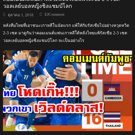
วอลเลย์บอลหญิงชิงแชมป์โลก
Author
Posted
EJComment
ตุลาคม 1, 2018
on
หลังทีมไทยที่เอาชนะเกาหลีในนัดแรก แพ้ใหักับรัสเซียไปอย่างหวุดหวิด
2-3 เซต มาดูกันว่าคอมเมนต์แฟนเกาหลีใต้หลังไทยแพ้รัสเซีย 2-3 เซต
วอลเลย์บอลหญิงชิงแชมป์โลก จะเป็นอย่างไร