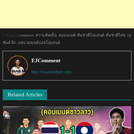
Tagged
comment
,
ความคิดเห็น
,
คอมเมนต์
,
ทีมชาติโปแลนด์
,
ทีมชาติไทย
,
เน
ชันส์ ลีก
,
แฟนวอลเลย์บอลโปแลนด์
EJComment
http://kwamkidhen.com
Related Articles