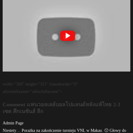
width="560" height="315" frameborder="0"
allowfullscreen="allowfullscreen">
Comment แฟนวอลเลย์บอลโปแลนด์หลังแพ้ไทย 2-3
เซต ศึกเนชันส์ ลีก
Admin Page
Niestety… Porażka na zakończenie turnieju VNL w Makau. 🙁 Głowy do