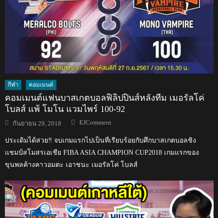
กีฬา
คอมเมนต์
คอมเมนต์แฟนบาสเกตบอลฟิลิปปินส์หลังทีม เมอรัลโค่
โบลส์ แพ้ โมโน แวมไพร์ 100-92
Author
Posted
EJComment
กันยายน 29, 2018
on
ประเดิมได้สวย‼️ จบเกมแรกไปเป็นที่เรียบร้อยกับศึกบาสเกตบอลชิง
แชมป์สโมสรเอเชีย FIBA ASIA CHAMPION CUP2018 เกมแรกของ
ขุนพลค้างคาวอมตะ เอาชนะ เมอรัลโค่ โบลส์