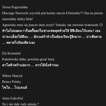
Teresa Pogorzelska
Dlaczego Nawrocki wycofał pod koniec meczu Efimienko?! Ona na pewno
ustawiłaby dobry blok!
Agnieszka musi się jeszcze dużo uczyć! Szkoda, tak niewiele brakowało 🙁
ทำไมไม่ถอดนาวร็อคกี้ออกในช่วงเซตสุดท้ายใช้ อีฟีเมียนโก้แทน? เธอ
น่าจะบล็อกได้ดีนะ … อักเนสก้าจำเป็นต้องเรียนรู้อีกมาก … น่าเสียดาย
… พลาดไปนิดเดียวเอง
Ela Krzemień
Kakolewska słaba..powinna grzać ławę
คาโคลิวสก้าแย่มาก … ควรได้นั่งสำรอง
Wiktor Hancyk
Brawo Polska
ไชโย …โปแลนด์
Anna Guła-Kuć
No i nie dały rady szkoda ?