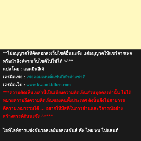
ส์
ลีก
**ไม่อนุญาตให้คัดลอกลงเว็บไซต์อื่นนะจ๊ะ แต่อนุญาตให้แชร์จากเพจ
หรือนำลิงค์จากเว็บไซต์ไปใช้ได้ ^^**
แปลโดย : แอดมินอีเจ้
เครดิตเพจ :
เพจคอมเมนต์แฟนกีฬาต่างชาติ
เครดิตเว็บ :
www.kwamkidhen.com
***ความคิดเห็นเหล่านี้เป็นเพียงความคิดเห็นส่วนบุคคลเท่านั้น ไม่ได้
หมายความถึงความคิดเห็นของคนทั้งประเทศ ดังนั้นจึงไม่สามารถ
ตีความเหมารวมได้ … อยากให้มีสติในการอ่านและวิจารณ์อย่าง
สร้างสรรค์กันนะจ๊ะ ^^***
ไฮท์ไลท์การแข่งขันวอลเลย์บอลเนชันส์ คัพ ไทย พบ โปแลนด์