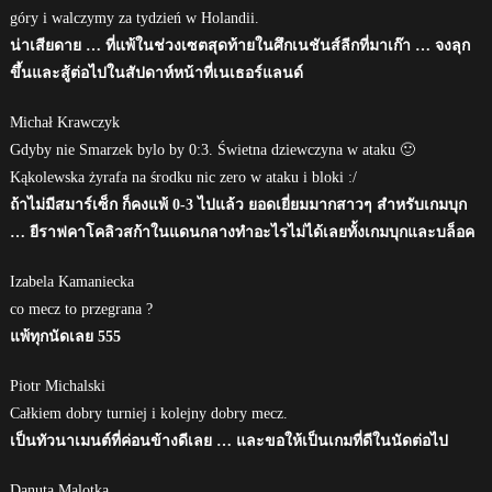
góry i walczymy za tydzień w Holandii.
น่าเสียดาย … ที่แพ้ในช่วงเซตสุดท้ายในศึกเนชันส์ลีกที่มาเก๊า … จงลุก
ขึ้นและสู้ต่อไปในสัปดาห์หน้าที่เนเธอร์แลนด์
Michał Krawczyk
Gdyby nie Smarzek bylo by 0:3. Świetna dziewczyna w ataku 🙂
Kąkolewska żyrafa na środku nic zero w ataku i bloki :/
ถ้าไม่มีสมาร์เซ็ก ก็คงแพ้ 0-3 ไปแล้ว ยอดเยี่ยมมากสาวๆ สำหรับเกมบุก
… ยีราฟคาโคลิวสก้าในแดนกลางทำอะไรไม่ได้เลยทั้งเกมบุกและบล็อค
Izabela Kamaniecka
co mecz to przegrana ?
แพ้ทุกนัดเลย 555
Piotr Michalski
Całkiem dobry turniej i kolejny dobry mecz.
เป็นทัวนาเมนต์ที่ค่อนข้างดีเลย … และขอให้เป็นเกมที่ดีในนัดต่อไป
Danuta Malotka