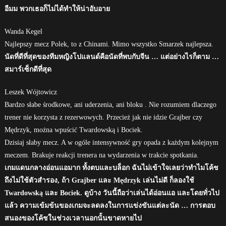
อืมม พวกเธอก็ไม่ได้ทำให้น่าอับอาย
Wanda Kegel
Najlepszy mecz Polek, to z Chinami. Mimo wszystko Smarzek najlepsza.
นัดที่ดีที่สุดของทีมหญิงโปแลนด์คือนัดที่พบกับจีน … แต่อย่างไรก็ตาม …
สมาร์เซ็กดีที่สุด
Leszek Wójtowicz
Bardzo słabe środkowe, ani uderzenia, ani bloku . Nie rozumiem dlaczego
trener nie korzysta z rezerwowych. Przecież jak nie idzie Grajber czy
Mędrzyk, można wpuścić Twardowską i Bociek.
Dzisiaj słaby mecz. A w ogóle intensywność gry opada z każdym kolejnym
meczem. Brakuje reakcji trenera na wydarzenia w trakcie spotkania.
เกมแดนกลางอ่อนแอมาก ทั้งตบและบล็อก ฉันไม่เข้าใจเลยว่าทำไมโค้ช
ถึงไม่ใช้ตัวสำรอง, ถ้า Grajber และ Mędrzyk เล่นไม่ดี ก็ลองใช้
Twardowską และ Bociek. ดูบ้าง วันนี้ถือว่าเล่นได้อ่อนแอ และโดยทั่วไป
แล้ว ความเข้มข้นของเกมจะลดลงในการแข่งขันแต่ละนัด … การตอบ
สนองของโค้ชในช่วงเวลานอกนั้นขาดหายไป