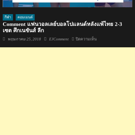
กีฬา
คอมเมนต์
Comment แฟนวอลเลย์บอลโปแลนด์หลังแพ้ไทย 2-3
เซต ศึกเนชันส์ ลีก
Posted
Author
บน
พฤษภาคม 25, 2018
EJComment
ปิดความเห็น
on
Comment
แฟน
วอลเลย์บอล
โปแลนด์
หลัง
แพ้
ไทย
2-
3
เซต
ศึก
เน
ชัน