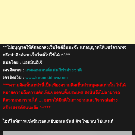
เซต
**ไม่อนุญาตให้คัดลอกลงเว็บไซต์อื่นนะจ๊ะ แต่อนุญาตให้แชร์จากเพจ
หรือนำลิงค์จากเว็บไซต์ไปใช้ได้ ^^**
แปลโดย : แอดมินอีเจ้
เครดิตเพจ :
เพจคอมเมนต์แฟนกีฬาต่างชาติ
เครดิตเว็บ :
www.kwamkidhen.com
***ความคิดเห็นเหล่านี้เป็นเพียงความคิดเห็นส่วนบุคคลเท่านั้น ไม่ได้
หมายความถึงความคิดเห็นของคนทั้งประเทศ ดังนั้นจึงไม่สามารถ
ตีความเหมารวมได้ … อยากให้มีสติในการอ่านและวิจารณ์อย่าง
สร้างสรรค์กันนะจ๊ะ ^^***
ไฮท์ไลท์การแข่งขันวอลเลย์บอลเนชันส์ คัพ ไทย พบ โปแลนด์