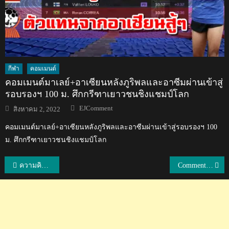
กีฬา
คอมเมนต์
คอมเมนต์มาเลย์+อาเซียนหลังภูริพลและอาซีมผ่านเข้าสู่
รอบรองฯ 100 ม. ศึกกรีฑาเยาวชนชิงแชมป์โลก
Author
Posted
EJComment
สิงหาคม 2, 2022
on
คอมเมนต์มาเลย์+อาเซียนหลังภูริพลและอาซีมผ่านเข้าสู่รอบรองฯ 100
ม. ศึกกรีฑาเยาวชนชิงแชมป์โลก
แนะแนว
ความคิดเห็นแฟนแบดมินตันบอลอินโดนีเซียหลังแพ้ไทยในศึกอูเบอร์ คัพ
Comment แฟนวอลเลย์บอลโปแลนด์หลังแพ้ไทย 2-3 เซต ศึกเนชันส์ ลีก
เรื่อง