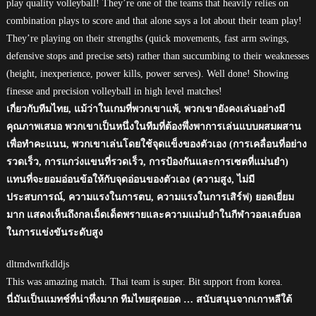
play quality volleyball! They’re one of the teams that heavily relies on
combination plays to score and that alone says a lot about their team play!
They’re playing on their strengths (quick movements, fast arm swings,
defensive stops and precise sets) rather than succumbing to their weaknesses
(height, inexperience, power kills, power serves). Well done! Showing
finesse and precision volleyball in high level matches!
เกี่ยวกับทีมไทย, แม้ว่าในเกมที่พวกเขาแพ้, พวกเขายังคงเล่นอย่างมี
คุณภาพเสมอ พวกเขาเป็นหนึ่งในทีมที่ต้องพึ่งพาการเล่นแบบผสมผสาน
เพื่อทำคะแนน, พวกเขาเล่นโดยใช้จุดแข็งของตัวเอง (การเคลื่อนที่อย่าง
รวดเร็ว, การแกว่งแขนที่รวดเร็ว, การป้องกันและการเซตที่แม่นยำ)
แทนที่จะยอมอ่อนข้อให้กับจุดอ่อนของตัวเอง (ความสูง, ไม่มี
ประสบการณ์, ความแรงในการตบ, ความแรงในการเสิร์ฟ) ยอดเยี่ยม
มาก แสดงเห็นถึงกลเม็ดเด็ดพรายและความแม่นยำในกีฬาวอลเลย์บอล
ในการแข่งขันระดับสูง
dltmdwnfkdldjs
This was amazing match. Thai team is super. Bit support from korea.
นี่มันเป็นแมทช์ที่น่าทึ่งมาก ทีมไทยสุดยอด … สนับสนุนจากเกาหลีใต้