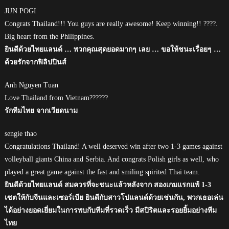
JUN POGI
Congrats Thailand!!! You guys are really awesome! Keep winning!! ????.
Big heart from the Philippines.
ยินดีด้วยไทยแลนด์ … พวกคุณสุดยอดมากๆ เลย … ขอให้ชนะเรื่อยๆ …
ด้วยรักจากฟิลิปปินส์
Anh Nguyen Tuan
Love Thailand from Vietnam??????
รักทีมไทย จากเวียดนาม
sengie thao
Congratulations Thailand! A well deserved win after two 1-3 games against
volleyball giants China and Serbia. And congrats Polish girls as well, who
played a great game against the fast and smiling spirited Thai team.
ยินดีด้วยไทยแลนด์ สมควรที่จะชนะแล้วหลังจาก สองเกมแรกแพ้ 1-3
เซตให้กับจีนและเซอร์เบีย ยินดีกับสาวโปแลนด์ด้วยเช่นกัน, พวกเธอเล่น
ได้อย่างยอดเยี่ยมในการพบกับทีมที่รวดเร็ว มีสปิริตและรอยยิ้มอย่างทีม
ไทย