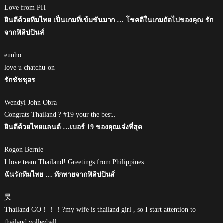
Love from PH
ยินดีด้วยทีมไทย เป็นเกมที่เข้มขันมาก … โชคดีในเกมถัดไปของคุณ รัก
จากฟิลิปปินส์
eunho
love u chatchu-on
รักชัชชุอร
Wendyl John Obra
Congrats Thailand ? #19 your the best..
ยินดีด้วยไทยแลนด์ …เบอร์ 19 ของคุณเจ๋งที่สุด
Rogon Bernie
I love team Thailand! Greetings from Philippines.
ฉันรักทีมไทย … ทักทายจากฟิลิปปินส์
昊
Thailand GO！！！?my wife is thailand girl , so I start attention to
thailand volleyball