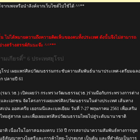
์จากเพจหรือนำลิงค์จากเว็บไซต์ไปใช้ได้ ^^**
นั้น ไม่ได้หมายความถึงความคิดเห็นของคนทั้งประเทศ ดังนั้นจึงไม่สามารถ
่างสร้างสรรค์กันนะจ๊ะ ^^***
มเกียรติ์” 6 ประเทศยุโรป
ทศยุโรป เผยแพร่ศิลปวัฒนธรรมกระชับความสัมพันธ์นานาประเทศ-เตรียมฉล
ก ปลายปี 61
(รมว.วธ.) เปิดเผยว่า กระทรวงวัฒนธรรม(วธ.)ร่วมมือกับกระทรวงการต่าง
ฐและเอกชน จัดโครงการเผยแพร่ศิลปวัฒนธรรมในต่างประเทศ เส้นทาง
สเปน ออสเตรีย เยอรมนีและเบลเยียม วันที่ 7-27 พฤษภาคม 2561 เพื่อเสริม
ป็นไทยสู่สากล และเพื่อเผยแพร่ศิลปวัฒนธรรมไทยไปสู่ระดับนานาชาติ
 อาทิ เนื่องในโอกาสฉลองครบ 150 ปี การสถาปนาความสัมพันธ์ทางการทูต
นธิสัญญาทางไมตรีและการค้าไทย-โปรตุเกส เป็นต้น และที่สำคัญเป็นการ