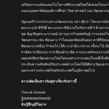
เตรียมการเฉลิมฉลองในโอกาสที่ประเทศไทยได้เสนอโขนภายใต
ของมนุษยชาติต่อองค์การศึกษา วิทยาศาสตร์ และวัฒนธรรมส
รัฐมนตรีว่าการกระทรวงวัฒนธรรม กล่าวอีกว่า โครงการดังก
พระนางเจ้าสิริกิติ์ พระบรมราชินีนาถในรัชกาลที่ 9 ด้านก
ชุด อัญเชิญพระนารายณ์ ปราบมารร้ายทศกัณฐ์ การแสดง
วัฒนธรรม เช่น ฟ้อนผาง รำโคมออกฟ้อนขันดอก ตาลีกีปัสออก
ฟ้อนผาง (เหนือ) รำชนไก่ (ใต้) ระบำฉิ่ง (กลาง) เซิ้งกะโป
สาธิตการเขียนร่ม การเขียนผ้าบาติด การแกะสลักและงานจัก
เผยแพร่ศิลปวัฒนธรรมไทยโดยเฉพาะการแสดงโขนที่เป็นศิลปะช
กระชับความสัมพันธ์กับประเทศต่างๆโดยใช้มิติทางวัฒนธรรม 
ออกระหว่างประเทศไทยกับประเทศในภูมิภาคยุโรป
ความคิดเห็นชาวกัมพูชาเกี่ยวกับข่าวนี้
Thavrak Sambath
ខ្ញុំបានមោទនភាពណាស់
ฉันรู้สึกภูมิใจมาก