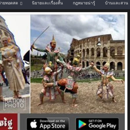
์ถ่ายทอดสด
นิยายและเรื่องสั้น
กฎหมายน่ารู้
บ้านและสวน