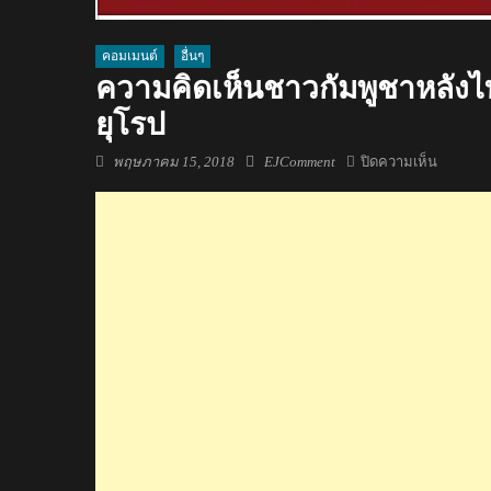
คอมเมนต์
อื่นๆ
ความคิดเห็นชาวกัมพูชาหลังไท
ยุโรป
Posted
Author
บน
พฤษภาคม 15, 2018
EJComment
ปิดความเห็น
on
ความ
คิด
เห็น
ชาว
กัมพูชา
หลัง
ไทย
จัด
โรดโชว์
“รามเกียร
6
ประเทศ
ยุโรป