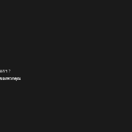
លងមក។ ?
ของพวกคุณ