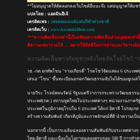
**ไม่อนุญาตให้คัดลอกลงเว็บไซต์อื่นนะจ๊ะ แต่อนุญาตให้แชร
แปลโดย : แอดมินอีเจ้
เครดิตเพจ :
เพจคอมเมนต์แฟนกีฬาต่างชาติ
เครดิตเว็บ :
www.kwamkidhen.com
***ความคิดเห็นเหล่านี้เป็นเพียงความคิดเห็นส่วนบุคคลเท่า
ตีความเหมารวมได้ … อยากให้มีสติในการอ่านและวิจารณ์อย
ความคิดเห็นชาวกัมพูชาหลังไทยจัดโรดโชว์ “รา
วธ.-กต.ยกทัพโขน “รามเกียรติ์” โรดโชว์จัดแสดง 6 ประเ
เสนอ ”โขน” ขึ้นทะเบียนมรดกวัฒนธรรมจับไม่ได้ของยูเนสโ
นายวีระ โรจน์พจนรัตน์ รัฐมนตรีว่าการกระทรวงวัฒนธรรม 
ประเทศ(กต.) สถานทูตไทยในประเทศต่างๆ หน่วยงานภาครั
ประเทศในภูมิภาคยุโรปใน 6 ประเทศ ได้แก่ อิตาลี โปรตุเกส 
สร้างความสัมพันธ์ เกียรติภูมิและภาพลักษณ์ที่ดี นำความเ
นอกจากนี้ เป็นการเฉลิมฉลองความสัมพันธ์กับประเทศต่างๆ
ไทย-อิตาลี และเนื่องในโอกาสฉลองครบรอบ 500 ปี การทำส