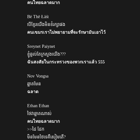
คนไทยฉลาดมาก
Bë Thē Łäśt
បេីខ្មែរយេីងមិនខំរក្សាផង
คนเขมรเราไม่พยายามที่จะรักษามันเอาไว้
Sreynet Paiynet
ខ្ញុំឆ្ងល់តែក្រសួងយើង???
ฉันสงสัยในกระทรวงของพวกเราแล้ว 555
Nov Vongsa
ឆ្លាតមែន
ฉลาด
Ethan Ethan
ថៃវាឆ្លាតណាស់
คนไทยฉลาดมาก
>>ដៃ ដែក
មិនមែនថៃទេគឺសៀមតើ?