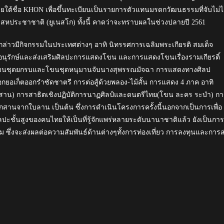
้ชื่อ KHON เพื่อขึ้นทะเบียนเป็นรายการตัวแทนมรดกวัฒนธรรมที่จับไม่ไ
หประชาชาติ (ยูเนสโก) ทั้งนี้ คาดว่าจะทราบผลในช่วงปลายปี 2561
ล่าวมีกิจกรรมในประเทศต่างๆ อาทิ นิทรรศการเฉลิมพระเกียรติ สมเด็จ
ารอนุรักษ์และส่งเสริมศิลปะการแสดงโขน และการแสดงโขนเรื่องรามเกียรติ์
โขนชุดยกรบและโขนชุดหนุมานจับนางสุพรรณมัจฉา การแสดงทางศิลป
ยอเก็ตออกรำซัดชาตรี การต่อสู้ด้วยพลอง-ไม้สั้น การแสดง 4 ภาค อาทิ
๋ (อีสาน) การสาธิตเชิงปฏิบัติการนาฏศิลป์และดนตรีไทย(โขน ละคร ระบำ) ก
สานจากใบลาน เป็นต้น ซึ่งการดำเนินโครงการครั้งนี้นอกจากเป็นการเพื่อ
ั้นสูงของคนไทยให้เป็นที่รู้จักแพร่หลายระดับนานาชาติแล้ว ยังเป็นการ
ซึ่งจะส่งผลต่อความสัมพันธ์ด้านต่างๆทั้งการท่องเที่ยว การลงทุนและการส