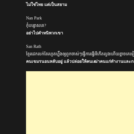
ไม่ใช่ไทย แต่เป็นสยาม
Nan Park
កុំបន្ទោសគេ?
อย่าไปตำหนิพวกเขา
San Rath
ខ្មែរដេកលក់តែរហូតហ្នឹងឲ្យពួកចាស់ៗធ្វើការធ្វើអីកើតល្ងងហើយខ្លាចគេទ
คนเขมรนอนหลับอยู่ แล้วปล่อยให้คนเฒ่าคนแก่ทำงานและก