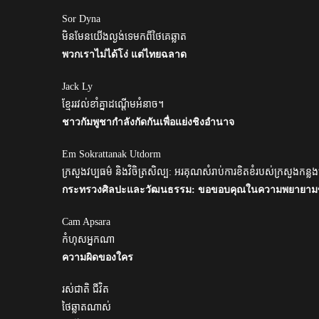
Sor Dyna
មិនមែនយើងល្ងង់ទេមកពីថៃគេឆ្លាត
พวกเราไม่ได้โง่ แต่ไทยฉลาด
Jack Ly
ខ្មែររវល់ខាំគ្នាដណ្តើមអំនាច។
ชาวกัมพูชากำลังกัดกันเพื่อแย่งชิงอำนาจ
Em Sokrattanak Utdorm
ក្រសួងវប្បធម៌ និងវិចិត្រសិល្ប: អរគុណសំរាប់ការខិតខំរបស់ក្រសួងកន្
กระทรวงศิลปะและวัฒนธรรม: ขอขอบคุณในความพยายาม
Cam Apsara
កំហុសអ្នកណា
ความผิดของใคร
រស់ជាតិ ជីវិត
ថៃឆ្លាតណាស់