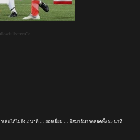
llowfullscreen">
เล่นได้ไม่ถึง 2 นาที … ยอดเยี่ยม … มีสมาธิมากตลอดทั้ง 95 นาที