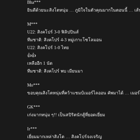
Bha***
ยินดีด้วยนะสิงโตหนุ่ม … ภูมิใจในตัวคุณมากในตอนนี้ … เส้น
M***
U22: สิงคโปร์ 3-0 ฟิลิปปินส์
ทีมชาติ: สิงคโปร์ 4-3 หมู่เกาะโซโลมอน
U22: สิงคโปร์ 1-0 ไทย
👍👍
เหลืออีก 1 นัด
ทีมชาติ: สิงคโปร์ พบ เมียนมา
Mo***
ขอบคุณสิงโตหนุ่มที่คว้าแชมป์เมอร์ไลออน คัพมาได้ … 
GK***
เก่งมากหนุ่ม ๆ!! เป็นสปิริตนักสู้ที่ยอดเยี่ยม
Ir***
เยี่ยมมากเหล่าสิงโต … สิงคโปร์จงเจริญ