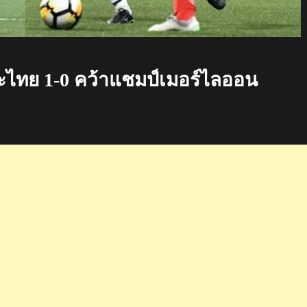
ะไทย 1-0 คว้าแชมป์เมอร์ไลออน