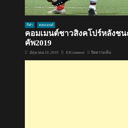
กีฬา
คอมเมนต์
คอมเมนต์ชาวสิงคโปร์หลังชน
คัพ2019
Posted
Author
บน
มิถุนายน 10, 2019
EJComment
ปิดความเห็น
on
คอม
เมน
ต์
ชาว
สิงคโปร์
หลัง
ชนะ
ไทย
1-
0
คว้า