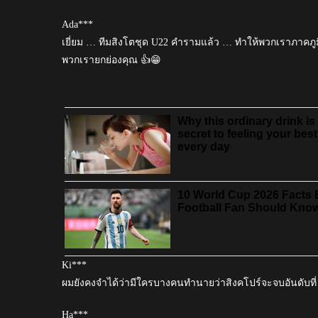
Ada***
เยี่ยม … ทีมสิงโตชุด U22 คำรามแล้ว … ทำให้พวกเราภาคภูม
พวกเรายกย่องคุณ 👍😁
Ki***
ผมยังคงจำได้ว่ามีใครบางคนทำนายว่าสิงคโปร์จะจบอันดับที่
Ha***