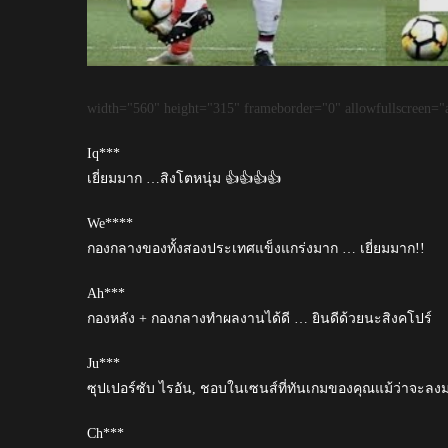
width="560" height="315" frameborder="0" allowfullscreen="a
Iq***
เยี่ยมมาก …สิงโตหนุ่ม 👍👍👍👍
We****
กองกลางของทั้งสองประเทศแข็งแกร่งมาก … เยี่ยมมาก!!
Ah***
กองหลัง + กองกลางทำผลงานได้ดี … ยินดีด้วยนะสิงคโปร์
Ju***
ซุปเปอร์ซับ ไรอัน, ชอบในเซนส์ที่ทันเกมของคุณแม้ว่าจะลงมา
Ch***