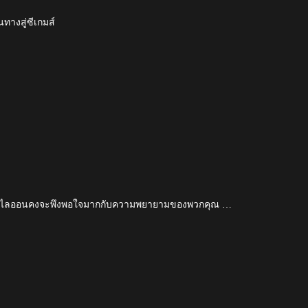
ทางสู่ซีเกมส์
เมอร์ไลออนคงจะพึงพอใจมากกับความพยายามของพวกคุณ …