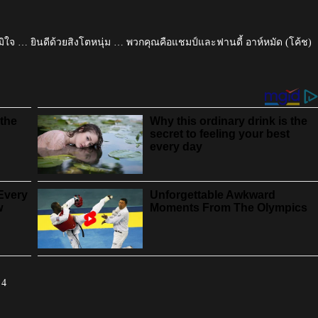
ิใจ … ยินดีด้วยสิงโตหนุ่ม … พวกคุณคือแชมป์และฟานดี้ อาห์หมัด (โค้ช)
 4