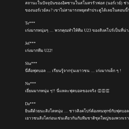
สถานะในปัจจุบันของอิคซานในสโมสรรัวฟอส (นอร์เวย์) ช่ว
ของนอร์เวย์ละ? เขาไม่สามารถหยุดทำประตูได้เลยในตอนนี้
Te***
เก่งมากหนุ่มๆ … พวกคุณทำให้ทีม U23 ของสิงคโปร์เป็นที่น่า
Jef***
เก่งมากทีม U22!
Sha***
นี่คือฟุตบอล … เรียนรู้จากรุ่นเยาวชน … เก่งมากเด็ก ๆ !
Nu***
เยี่ยมมากหนุ่ม ๆ!! นี่แหละฟุตบอลของจริง 👏👏👏
Da***
ยินดีด้วยนะสิงโตหนุ่ม … ชาวสิงคโปร์ต้องทนทุกข์กับฟุตบอลม
เยาวชนสิงโตก่อนเช่นเดียวกันกับทีมชาติชุดใหญ่ของพวกเรา