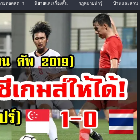
์ถ่ายทอดสด
นิยายและเรื่องสั้น
กฎหมายน่ารู้
บ้านและสวน