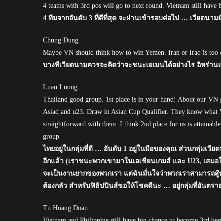
4 teams with 3rd pos will go to next round. Vietnam still have 
4 ทีมจากอันดับ 3 ที่ดีที่สุด จะผ่านเข้ารอบต่อไป … เวียดนามย
Chung Dung
Maybe VN should think how to win Yemen. Iran or Iraq is too d
บางทีเวียดนามควรจะคิดว่าจะชนะเยเมนได้อย่างไร อิหร่านแล
Luan Luong
Thailand good group. 1st place is in your hand! About our VN
Asiad and u23. Draw in Asian Cup Qualifier. They know what VN
straightforward with them. I think 2nd place for us is attaina
group
ไทยอยู่ในกลุ่มที่ดี … อันดับ 1 อยู่ในมือของคุณ ส่วนกลุ่มเ
อีกแล้ว (เราชนะพวกเขามาในเอเชียนเกมส์ และ U23, เสมอใ
จะเป็นงานยากของพวกเรา แต่ฉันมั่นใจว่าพวกเราสามารถสู้พว
ต้องกลัว สำหรับฟิลิปปินส์ขอให้โชคดีนะ … อยู่กลุ่มที่อันตรา
Tu Hoang Doan
Vietnam and Philippine still have big chance to become 3rd bes