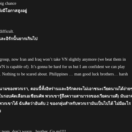
big chance
ังมีโอกาสสูงอยู่
ifficult.
ะอิรักนั้นยากเกินไป
 group, now Iran and Iraq won’t take VN slightly anymore (we beat them in
 is capable of). It’s gonna be hard for us but I am confident we can play
ble. Nothing to be scared about. Philippines … man good luck brothers… harsh
วียดนามของพวกเรา, ตอนนี้ทั้งอิหร่านและอิรักคงจะไม่เอาชนะเวียดนามได้ง่าย
นรอบคัดเลือกเอเชียนคัพ พวกเขารู้ถึงความสามารถของเวียดนามดี) มันอา
กเขาได้ ฉันคิดว่าอันดับ 2 ของกลุ่มสำหรับพวกเรามันเป็นไปได้ ไม่มีอะไร
ย
t team, don’t worry , brother. Go go!!!!