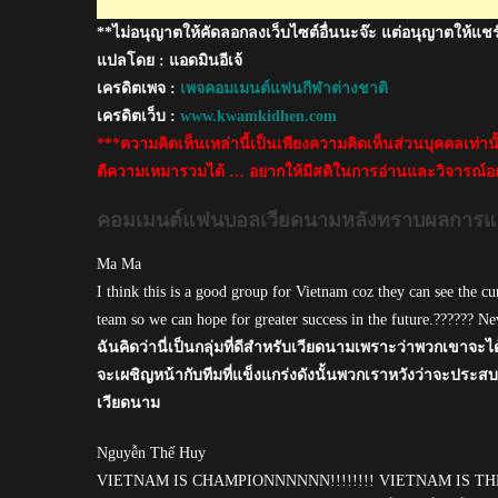
เอ
**ไม่อนุญาตให้คัดลอกลงเว็บไซต์อื่นนะจ๊ะ แต่อนุญาตให้แชร
เชีย
นคัพ
แปลโดย : แอดมินอีเจ้
2019
เครดิตเพจ :
เพจคอมเมนต์แฟนกีฬาต่างชาติ
เครดิตเว็บ :
www.kwamkidhen.com
***ความคิดเห็นเหล่านี้เป็นเพียงความคิดเห็นส่วนบุคคลเท่า
ตีความเหมารวมได้ … อยากให้มีสติในการอ่านและวิจารณ์อย
คอมเมนต์แฟนบอลเวียดนามหลังทราบผลการแบ่ง
Ma Ma
I think this is a good group for Vietnam coz they can see the cu
team so we can hope for greater success in the future.?????? 
ฉันคิดว่านี่เป็นกลุ่มที่ดีสำหรับเวียดนามเพราะว่าพวกเขาจะ
จะเผชิญหน้ากับทีมที่แข็งแกร่งดังนั้นพวกเราหวังว่าจะประ
เวียดนาม
Nguyễn Thế Huy
VIETNAM IS CHAMPIONNNNNN!!!!!!!! VIETNAM IS T