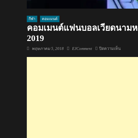
กีฬา
คอมเมนต์
คอมเมนต์แฟนบอลเวียดนามหลั
2019
Posted
Author
บน
พฤษภาคม 5, 2018
EJComment
ปิดความเห็น
on
คอม
เมน
ต์
แฟน
บอล
เวียดนาม
หลัง
ทราบ
ผล
การ
แบ่ง
กลุ่ม