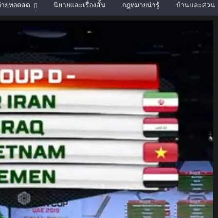
์ถ่ายทอดสด
นิยายและเรื่องสั้น
กฎหมายน่ารู้
บ้านและสวน