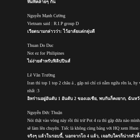
ทีมที่คล้ายๆ กัน
Nguyễn Mạnh Cường
Vietnam said : R.I.P group D
เวียดนามกล่าวว่า: ไว้อาลัยแด่กลุ่มดี
Thuan Do Duc
Not ez for Philipines
ไม่ง่ายสำหรับฟิลิปปินส์
Lê Văn Trường
Iran thì top 1 top 2 châu á , gặp nó chỉ có nằm ngửa rên la, h
nhất :3
อิหร่านอยู่อันดับ 1 อันดับ 2 ของเอเชีย, พบกันก็คงยาก, ฉันหวัง
Nguyễn Đức Thuận
Nói thật vào vòng này rồi thì trừ Pot 4 ra thì gặp đứa nào mì
sẽ làm lên chuyện. Tiếc là không cùng bảng với HQ xem Hson đ
จริงๆ แล้วในรอบนี้, นอกจากโถ 4 แล้ว, เจอกับใครก็น่ากลัวทั้