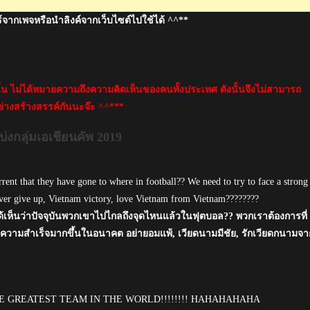
์จากเพจหรือนำลิงค์จากเว็บไซต์ไปใช้ได้ ^^**
นั้น ไม่ได้หมายความถึงความคิดเห็นของคนทั้งประเทศ ดังนั้นจึงไม่สามารถ
่างสร้างสรรค์กันนะจ๊ะ ^^***
กลุ่มเอเชียนคัพ 2019
rrent that they have gone to where in football?? We need to try to face a strong
Never give up, Vietnam victory, love Vietnam from Vietnam????????
ได้เห็นว่าปัจจุบันพวกเขาไปไกลถึงจุดไหนแล้วในฟุตบอล?? พวกเราต้องการที่
สบความสำเร็จมากขึ้นในอนาคต อย่ายอมแพ้, เวียดนามมีชัย, รักเวียดกนามจา
HE GREATEST TEAM IN THE WORLD!!!!!!!! HAHAHAHAHA