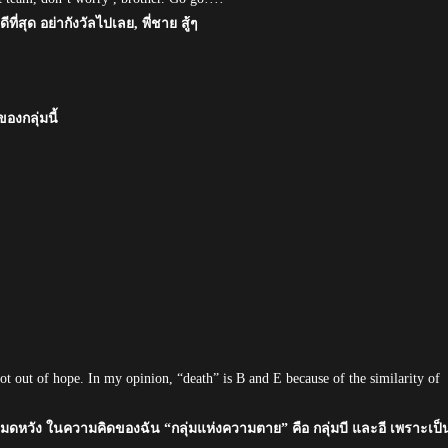
ที่สุด อย่ากังวัลไปเลย, พี่ชาย สู้ๆ
.
งกลุ่มนี้
ot out of hope. In my opinion, “death” is B and E because of the similarity of
่หมดหวัง ในความคิดของฉัน “กลุ่มแห่งความตาย” คือ กลุ่มบี และอี เพราะเป็