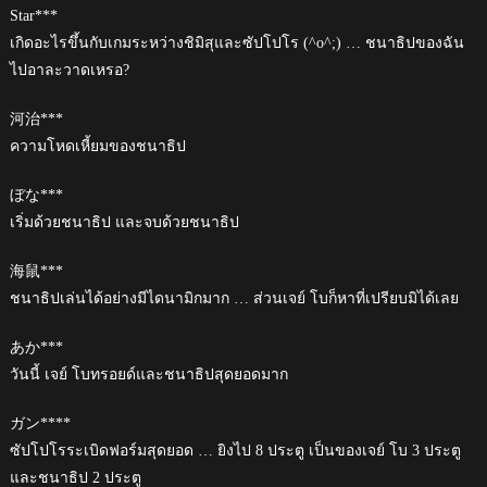
Star***
เกิดอะไรขึ้นกับเกมระหว่างชิมิสุและซัปโปโร (^o^;) … ชนาธิปของฉัน
ไปอาละวาดเหรอ?
河治***
ความโหดเหี้ยมของชนาธิป
ぼな***
เริ่มด้วยชนาธิป และจบด้วยชนาธิป
海鼠***
ชนาธิปเล่นได้อย่างมีไดนามิกมาก … ส่วนเจย์ โบก็หาที่เปรียบมิได้เลย
あか***
วันนี้ เจย์ โบทรอยด์และชนาธิปสุดยอดมาก
ガン****
ซัปโปโรระเบิดฟอร์มสุดยอด … ยิงไป 8 ประตู เป็นของเจย์ โบ 3 ประตู
และชนาธิป 2 ประตู