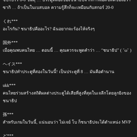
ซากิ … ถ้าเป็นในเบสบอล ความรู้สึกก็จะเหมือนกับสกอร์ 20-0
くれ***
อะไรกัน? ชนาธิปคืออะไร? ฉันอยากจะร้องไห้จริงๆ
国外***
เมื่อคุณพบคนไทย … ตอนนี้ … คุณควรจะพูดคำว่า … “ชนาธิป” ( ˇωˇ )
ヘイス***
ชนาธิปทำประตูที่สองในวันนี้! เป็นประตูที่ 8 … มันคือตำนาน
ukk***
คนไทยร่วมสร้างสถิติผลต่างประตูได้เสียที่สูงที่สุดในเจลีกโดยลูกยิงของ
ชนาธิป
孫***
สำหรับเกมในวันนี้, แน่นอนว่า ไม่เจย์ โบ ก็ชนาธิปจะได้ตำแหน่ง MVP
ど***