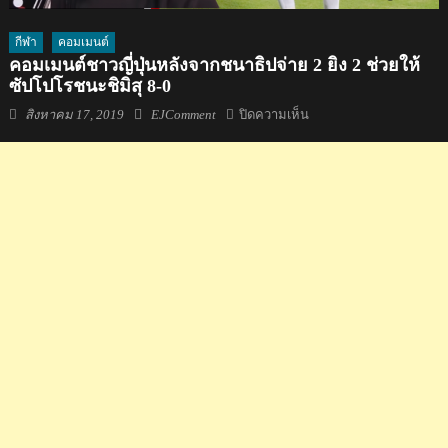
กีฬา
คอมเมนต์
คอมเมนต์ชาวญี่ปุ่นหลังจากชนาธิปจ่าย 2 ยิง 2 ช่วยให้
ซัปโปโรชนะชิมิสุ 8-0
Posted
Author
บน
สิงหาคม 17, 2019
EJComment
ปิดความเห็น
on
คอม
เมน
ต์
ชาว
ญี่ปุ่น
หลัง
จา
กช
นา
ธิป
จ่าย
2
ยิง
2