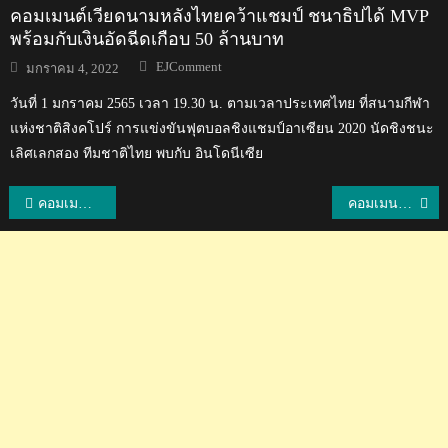
คอมเมนต์เวียดนามหลังไทยคว้าแชมป์ ชนาธิปได้ MVP
พร้อมกับเงินอัดฉีดเกือบ 50 ล้านบาท
Author
Posted
EJComment
มกราคม 4, 2022
on
วันที่ 1 มกราคม 2565 เวลา 19.30 น. ตามเวลาประเทศไทย ที่สนามกีฬา
แห่งชาติสิงคโปร์ การแข่งขันฟุตบอลชิงแชมป์อาเซียน 2020 นัดชิงชนะ
เลิศเลกสอง ทีมชาติไทย พบกับ อินโดนีเซีย
แนะแนว
คอมเมนต์ชาวกัมพูชาหลังเอาชนะเวียดนาม 2-1 ศึก AFF U18
คอมเมนต์ชาวเวียดนามหลังไทยประกาศรายชื่อนักวอลเลย์บอลหญิงชุดลุยศึกชิงแชมป์เอเชีย2019
เรื่อง