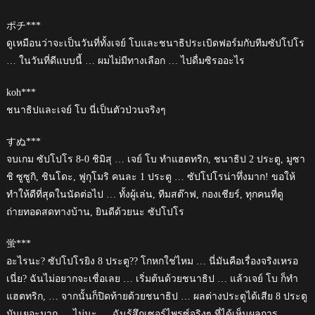
ポチ***
ดูเหมือนว่าจะเป็นวันที่ทั้งเจย์ โบและชนาธิประเบิดฟอร์มกับทีมซัปโปโร
… ในวันที่ดีแบบนี้ … ผมไม่มีทางเลือก … ไปดื่มซิรออะไร
koh***
ชนาธิปและเจย์ โบ นี่เป็นตัวป่วนจริงๆ
すぬ***
จบเกม ซัปโปโร 8-0 ชิมิสุ … เจย์ โบ ทำแฮตทริก, ชนาธิป 2 ประตู, มูซา
ชิ ซูซูกิ, ชินโดะ, ฟูกุโมริ คนละ 1 ประตู … ซัปโปโรน่าทึ่งมาก! ขอให้
ทำให้ดีที่สุดในนัดต่อไป … ทั้งผู้เล่น, ทีมสต๊าฟ, กองเชียร์, ทุกคนที่ดู
ถ่ายทอดสดทางบ้าน, ยินดีด้วยนะ ซัปโปโร
蛍***
อะไรนะ? ซัปโปโรยิง 8 ประตู?? โกหกใช่ไหม … นี่มันคือเรื่องจริงเหรอ
เนี่ย? ฉันไม่อยากจะเชื่อเลย … เริ่มต้นด้วยชนาธิป … แล้วเจย์ โบ ก็ทำ
แฮตทริก, … จากนั้นก็ปิดท้ายด้วยชนาธิป … ผลต่างประตูได้เสีย 8 ประตู
มันเยอะมาก … ไม่นะ … ฉันรู้สึกเซอร์ไพรซ์จริงๆ ที่ได้เห็นผลการ