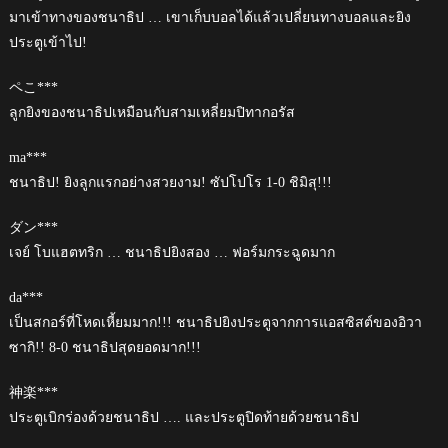
มาเข้าทางของชนาธิป … เขาเก็บบอลได้แล้วเปลี่ยนทางบอลและยิง
ประตูเข้าไป!
ペこ***
ลูกยิงของชนาธิปเหมือนกับสามเหลี่ยมปิทากอรัส
ma***
ชนาธิป! ยิงลูกแรกอย่างสวยงาม! ซัปโปโร 1-0 ชิมิสุ!!!
ダン***
เจย์ โบแฮตทริก … ชนาธิปยิงสอง … ฟอร์มกระฉูดมาก
da***
เป็นสกอร์ที่โหดเหี้ยมมาก!!! ชนาธิปยิงประตูจากการแอสซิสต์ของอิวา
ซากิ!! 8-0 ชนาธิปสุดยอดมาก!!!
神楽***
ประตูเบิกร่องด้วยชนาธิป …. และประตูปิดท้ายด้วยชนาธิป