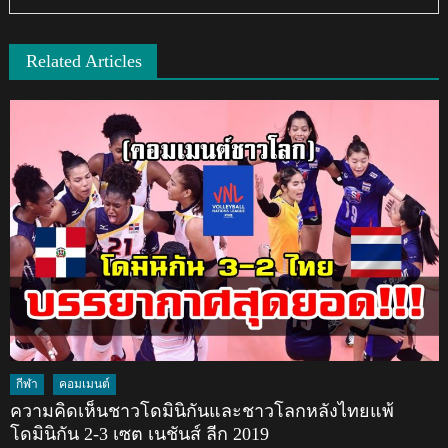
Related Articles
กีฬา
คอมเมนต์
ความคิดเห็นชาวโดมินิกันและชาวโลกหลังไทยแพ้
โดมินิกัน 2-3 เซต เนชันส์ ลีก 2019