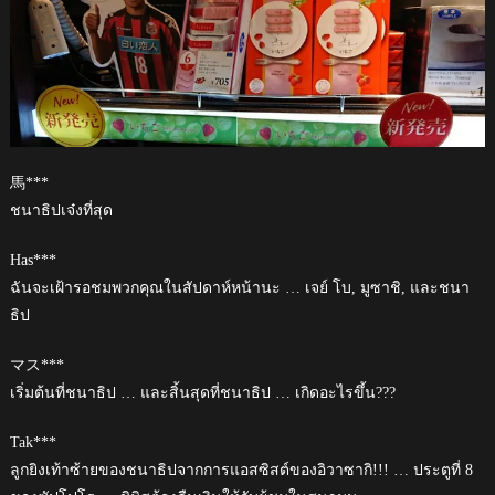
馬***
ชนาธิปเจ๋งที่สุด
Has***
ฉันจะเฝ้ารอชมพวกคุณในสัปดาห์หน้านะ … เจย์ โบ, มูซาชิ, และชนา
ธิป
マス***
เริ่มต้นที่ชนาธิป … และสิ้นสุดที่ชนาธิป … เกิดอะไรขึ้น???
Tak***
ลูกยิงเท้าซ้ายของชนาธิปจากการแอสซิสต์ของอิวาซากิ!!! … ประตูที่ 8