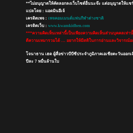
**ไม่อนุญาตให้คัดลอกลงเว็บไซต์อื่นนะจ๊ะ แต่อนุญาตให้แชร
ท้อง
วาฬ
แปลโดย : แอดมินอีเจ้
ใน
เครดิตเพจ :
เพจคอมเมนต์แฟนกีฬาต่างชาติ
ประเทศไทย
เครดิตเว็บ :
www.kwamkidhen.com
***ความคิดเห็นเหล่านี้เป็นเพียงความคิดเห็นส่วนบุคคลเท่า
ตีความเหมารวมได้ … อยากให้มีสติในการอ่านและวิจารณ์อย
โจนาธาน เฮด ผู้สื่อข่าวบีบีซีประจำภูมิภาคเอเชียตะวันออก
ปีละ 7 หมื่นล้านใบ