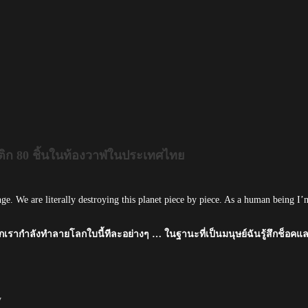
ติก 80 ชิ้นในท้องวาฬในประเทศไทย
are literally destroying this planet piece by piece. As a human being I’
วกเรากำลังทำลายโลกใบนี้ทีละอย่างๆ … ในฐานะที่เป็นมนุษย์ฉันรู้สึกช็อคแ
y