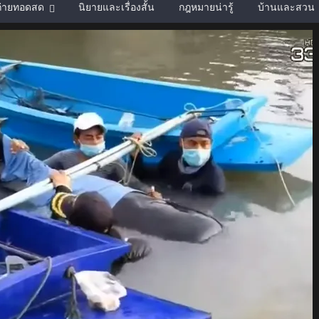
์ถ่ายทอดสด
นิยายและเรื่องสั้น
กฎหมายน่ารู้
บ้านและสวน