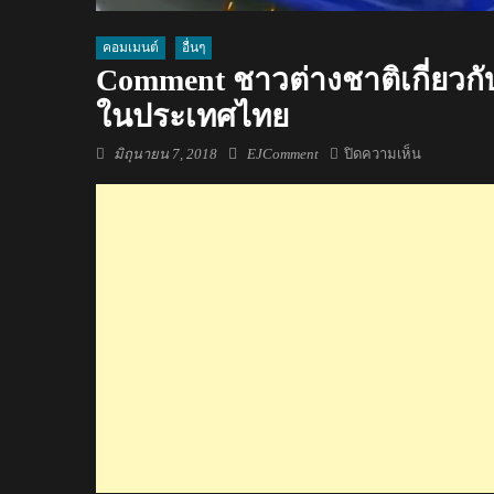
คอมเมนต์
อื่นๆ
Comment ชาวต่างชาติเกี่ยวกั
ในประเทศไทย
Posted
Author
บน
มิถุนายน 7, 2018
EJComment
ปิดความเห็น
on
Comment
ชาว
ต่าง
ชาติ
เกี่ยว
กับ
ข่าว
พบ
ถุง
พลาสติก
80
ชิ้น
ใน