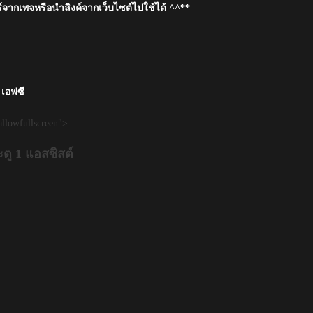
์จากเพจหรือนำลิงค์จากเว็บไซต์ไปใช้ได้ ^^**
 เอฟซี
llowfullscreen">
ตู 1 แอสซิสต์