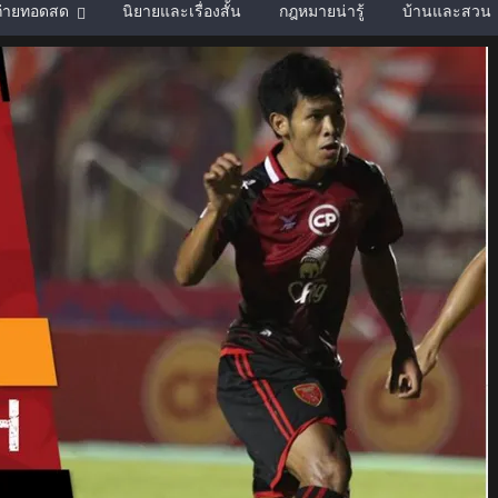
์ถ่ายทอดสด
นิยายและเรื่องสั้น
กฎหมายน่ารู้
บ้านและสวน