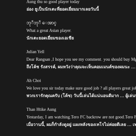
Aung thu so good player today
อ่อง ธูเป็นนักเตะที่ยอดเยี่ยมมากเลยวันนี้
ဘုိဘုိ ေအာင္
What a great Asian player.
นักเตะยอดเยี่ยมของเอเชีย
Julian Yell
Dear Rangsan ,I hope you see my comment. you should buy 
ถึงโค้ช รังสรรค์, ผมหวังว่าคุณจะเห็นคอมเมนต์ของผมนะ … 
Ah Choi
We love you sir today make sure good job ? all players great jo
พวกเรารักคุณครับ (โค้ช) วันนี้เล่นได้แน่นอนดีมาก … ผู้เล่น
Than Htike Aung
Yestarday, I am watching.Tero FC backrow are not good.Tero 
เมื่อวานนี้, ผมก็กำลังดูอยู่ แผงหลังของเทโรไม่ค่อยดีเลย … เท