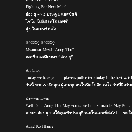
Fighting For Next Match
อ่อง ธู => 2 ประตู 1 แอสซิสต์
ไชโย โปลิส เทโร เอฟซี
สู้ๆ ในแมทช์ต่อไป
ေသာ္ ေသာ္
Myanmar Messi ”Aung Thu”
เมสซี่ของเมียนมา “อ่อง ธู”
Ah Choi
Today we love you all players police tero today it the best watc
วันนี้ พวกเรารักคุณ ผู้เล่นทุกคนในทีมโปลิส เทโร วันนี้ถือวันเป
Zawwin Lwin
Well Done Aung Thu.May you score in next matchs.May Police
เก่งมา อ่อง ธู ขอให้คุณทำประตูอีกนะในแมทช์ต่อไป … ขอ
Aung Ko Hlaing