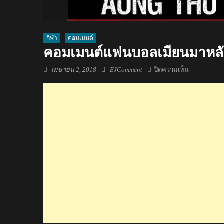
กีฬา
คอมเมนต์
คอมเมนต์แฟนบอลเมียนมาหลังอ่
Posted
Author
บน
เมษายน 2, 2018
EJComment
ปิดความเห็น
on
คอม
เมน
ต์
แฟน
บอล
เมีย
นมา
หลัง
อ่อง
ธู
ทำ
2
ประตู