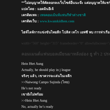
**ไม่อนุญาตให้คัดลอกลงเว็บไซต์อื่นนะจ๊ะ แต่อนุญาตให้แชร
1
แอส
แปลโดย : แอดมินอีเจ้
ซิ
เครดิตเพจ :
เพจคอมเม้นท์แฟนกีฬาต่างชาติ
สต์
เครดิตเว็บ :
www.kwamkidhen.com
ไฮท์ไลท์การแข่งขันไทยลีก โปลิส เทโร เอฟซี พบ การท่าเรือ
width="560" height="315" frameborder="0" allowfullscreen="a
คอมเมนต์แฟนบอลเมียนมาหลังอ่อง ธู ทำ 2 ประ
Hein Htet Aung
Actually, he should play in j league
จริงๆ แล้ว, เขาควรจะเล่นในเจลีก
>>Naiwong Campo Sujinda (ไทย)
He’s not ready
เขายังไม่พร้อม
>>Hein Htet Aung
No, actually he’s ready