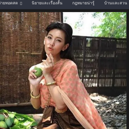
์ถ่ายทอดสด
นิยายและเรื่องสั้น
กฎหมายน่ารู้
บ้านและสวน