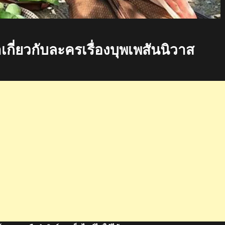
ี่ยวกับละครเรื่องบุพเพสันนิวาส
าส