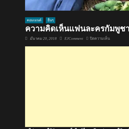
คอมเมนต์
อื่นๆ
ความคิดเห็นแฟนละครกัมพูชาเก
Posted
Author
บน
มีนาคม 20, 2018
EJComment
ปิดความเห็น
on
ความ
คิด
เห็น
แฟน
ละคร
กัมพูชา
เกี่ยว
กับ
ละคร
เรื่อง
บุพเพสันนิว