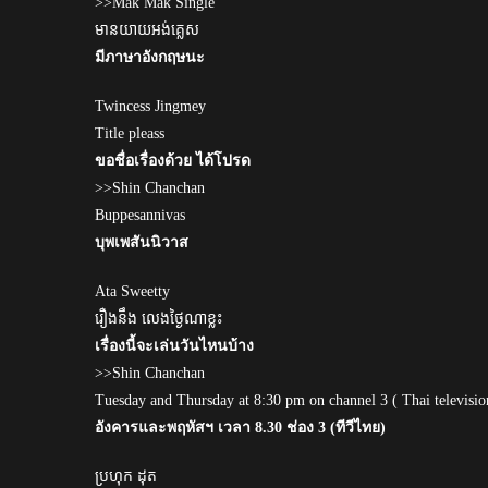
>>Mak Mak Single
មានយាយអង់គ្លេស
มีภาษาอังกฤษนะ
Twincess Jingmey
Title pleass
ขอชื่อเรื่องด้วย ได้โปรด
>>Shin Chanchan
Buppesannivas
บุพเพสันนิวาส
Ata Sweetty
រឿងនឹង លេងថ្ងៃណាខ្លះ
เรื่องนี้จะเล่นวันไหนบ้าง
>>Shin Chanchan
Tuesday and Thursday at 8:30 pm on channel 3 ( Thai televisio
อังคารและพฤหัสฯ เวลา 8.30 ช่อง 3 (ทีวีไทย)
ប្រហុក ដុត