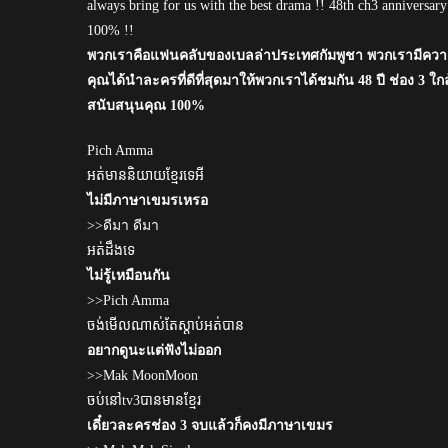
always bring for us with the best drama !! 48th ch3 anniversary
100% !!
พวกเราคือแฟนคลับของเบลล่าประเทศกัมพูชา พวกเรามีความสุข
คุณได้นำละครที่ดีที่สุดมาให้พวกเราได้ชมกัน 48 ปี ช่อง 3 ใก
สนับสนุนคุณ 100%
Pich Amma
អត់មាននិយាយខ្មែរទេអី
ไม่มีภาษาเขมรเหรอ
>>ดีมา ดีมา
អត់ដឹងទេ
ไม่รู้เหมือนกัน
>>Pich Amma
ចង់មើលណាស់តែស្ដាប់អត់បាន
อยากดูนะแต่ฟังไม่ออก
>>Mak MoonMoon
ចប់នៅtv3បានមានខ្មែរ
เดี๋ยวละครช่อง 3 จบแล้วก็คงมีภาษาเขมร