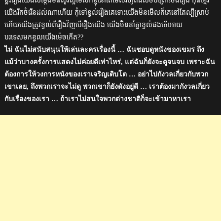
ខ្លះរឿងយើងសម្តែងមិនសូវល្អមើលក៏ខ្ញុំនៅតែមើលរហូតដល់ចប់ព្រោះចង់រឿង កុនខែ្មរ
យើងរីកចំរើនដល់ណាហើយ កុំទៅខ្វល់រឿងគេទោះយើងមិនមើលក៏គេនៅតែល្បីស្រាប់
ហើយយើងត្រូវខ្វល់ពីរឿងវិញបើរឿងយើង យើងមិននាំគ្នាខ្វល់ផងតើអោយ
បរទេសមកខ្វលយើងមេ៉ចកើត??
ไม่ ฉันไม่สนับสนุนให้เล่นละครเรื่องนี้ … ฉันชอบดูหนังของเขมร ถึง
แม้ว่าบางครั้งการแสดงไม่ค่อยดีเท่าไหร่, แต่ฉันก็ยังจะดูจนจบ เพราะฉัน
ต้องการให้วงการหนังของเราเจริญเติบโต … อย่าไปกังวลเกี่ยวกับพวก
เขาเลย, ถึงพวกเราจะไม่ดู พวกเขาก็ยังดังอยู่ดี … เราต้องมากังวลเกี่ยว
กับเรื่องของเรา … ถ้าเราไม่สนใจพวกต่างชาติก็จะเข้ามาหาเรา