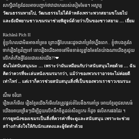
សាក្សីជាខ្មែរដែលអាចបញ្ជាក់ថាវាជាកេររបស់សៀមមែន។ អស្ចារ្យ
วัฒนธรรมหายไป, วัฒนธรรมไม่ได้ล้าหลังเพราะพวกสยามขโมยไป
และยังมีพยานชาวเขมรมาช่วยพิสูจน์ด้วยว่าเป็นของชาวสยาม … เยี่ยม
Rächânã Pïch II
ខ្ញុំប្រហែលជាមិនអាចគាំទ្រទេ ព្រោះធ្វើបែបនេះដូចជាគាំទ្រថៃហ្នឹងពេក.. ខ្ញុំថាបងគួរតែ
ចាក់រឿងខ្មែរវិញទៅ ទោះរឿងយើងអាចនៅមិនទាន់ល្អខ្លាំងមែនតែយ៉ាងណាយើងគួរជួយ
លើកតំកើងអ្វីដែលជារបស់យើង??❤
ฉันไม่สนับสนุนนะ … เพราะว่ามันเหมือนกับว่าสนับสนุนไทยด้วย … ฉัน
คิดว่าควรที่จะเล่นหนังเขมรมากว่า, แม้ว่าของพวกเราอาจจะไม่ค่อยดี
เท่าไหร่ .. แต่เราก็ควรช่วยสนับสนุนสิ่งที่เป็นของพวกเราชาวเขมรนะ
ណឹម ចរិយា
រឿងគេក៏មើល រឿងខ្មែរយើងក៏មើលតែត្រូវផ្តល់តំលៃនឹងការគាំទ្រ អោយខ្មែរពូជសាសន៍
យើងអោយច្រើនៗដើម្បីជួយលើកទឹកចិត្តដល់សិល្បះករ ក៏ដូច ផលិតករផងដែរ ។
การดูหนังของเขมรเป็นสิ่งที่ควรค่าที่จะดูและสนับสนุน เพราะจะช่วย
สร้างกำลังใจให้กับนักแสดงและผู้จัดทำด้วย