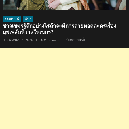
คอมเมนต์
อื่นๆ
ชาวเขมรรู้สึกอย่างไรถ้าจะมีการถ่ายทอดละครเรื่อง
บุพเพสันนิวาสในเขมร?
Posted
Author
บน
เมษายน 1, 2018
EJComment
ปิดความเห็น
on
ชาว
เขมร
รู้สึก
อย่างไร
ถ้า
จะ
มี
การ
ถ่ายทอด
ละคร
เรื่อง
บุพเพสันนิวาส
ใน