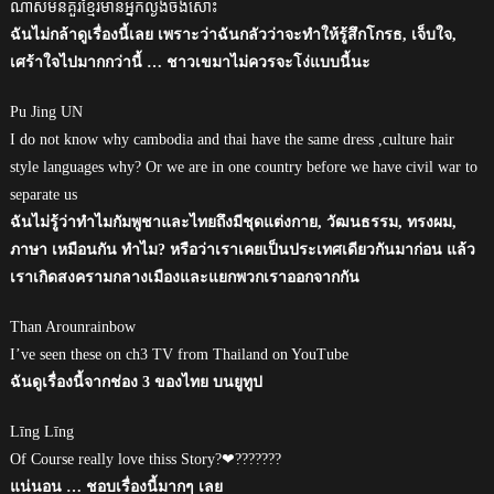
ណាស់មិនគួរខ្មែរមានអ្នកល្ងង់ចឹងសោះ
ฉันไม่กล้าดูเรื่องนี้เลย เพราะว่าฉันกลัวว่าจะทำให้รู้สึกโกรธ, เจ็บใจ,
เศร้าใจไปมากกว่านี้ … ชาวเขมาไม่ควรจะโง่แบบนี้นะ
Pu Jing UN
I do not know why cambodia and thai have the same dress ,culture hair
style languages why? Or we are in one country before we have civil war to
separate us
ฉันไม่รู้ว่าทำไมกัมพูชาและไทยถึงมีชุดแต่งกาย, วัฒนธรรม, ทรงผม,
ภาษา เหมือนกัน ทำไม? หรือว่าเราเคยเป็นประเทศเดียวกันมาก่อน แล้ว
เราเกิดสงครามกลางเมืองและแยกพวกเราออกจากกัน
Than Arounrainbow
I’ve seen these on ch3 TV from Thailand on YouTube
ฉันดูเรื่องนี้จากช่อง 3 ของไทย บนยูทูป
Līng Līng
Of Course really love thiss Story?❤???????
แน่นอน … ชอบเรื่องนี้มากๆ เลย