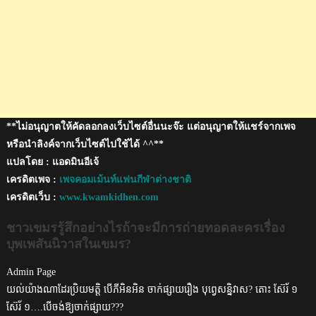
เขมร?
**ไม่อนุญาตให้คัดลอกลงเว็บไซต์อื่นนะจ๊ะ แต่อนุญาตให้แชร์จากเพจ
หรือนำลิงค์จากเว็บไซต์ไปใช้ได้ ^^**
แปลโดย : แอดมินอีเจ้
เครดิตเพจ :
เพจคอมเม้นท์แฟนกีฬาต่างชาติ
เครดิตเว็บ :
www.kwamkidhen.com
ชาวเขมรรู้สึกอย่างไรถ้าจะมีการถ่ายทอดละครเรื่อง
บุพเพสันนิวาสในเขมร?
Admin Page
យល់យ៉ាងណាដែរប្រិយមត្តិ បើភីអិនអិន ចាក់ផ្សាយរឿង បុព្វេសន្និវាស? តោះ ស៊ែរ័ ១
ស៊ែរ័ ១….បើចង់ឱ្យចាក់ផ្សាយ???