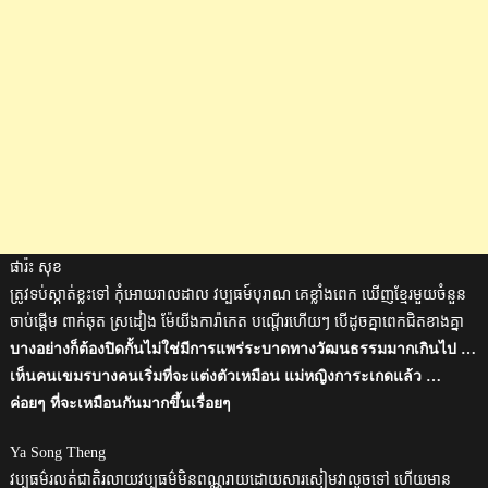
ផារ៉ះ សុខ
ត្រូវទប់ស្កាត់ខ្លះទៅ កុំអោយរាលដាល វប្បធម៍បុរាណ គេខ្លាំងពេក ឃើញខ្មែរមួយចំនួន
ចាប់ផ្តើម ពាក់ឆុត ស្រដៀង ម៉ែយីងការ៉ាកេត បណ្តើរហើយៗ បើដូចគ្នាពេកជិតខាងគ្នា
บางอย่างก็ต้องปิดกั้นไม่ใช่มีการแพร่ระบาดทางวัฒนธรรมมากเกินไป …
เห็นคนเขมรบางคนเริ่มที่จะแต่งตัวเหมือน แม่หญิงการะเกดแล้ว …
ค่อยๆ ที่จะเหมือนกันมากขึ้นเรื่อยๆ
Ya Song Theng
វប្បធម៌រលត់ជាតិរលាយវប្បធម៌មិនពណ្ណរាយដោយសារសៀមវាលួចទៅ ហើយមាន