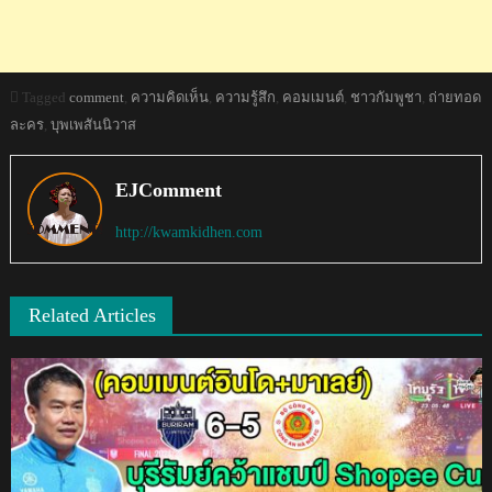
Tagged
comment
,
ความคิดเห็น
,
ความรู้สึก
,
คอมเมนต์
,
ชาวกัมพูชา
,
ถ่ายทอด
ละคร
,
บุพเพสันนิวาส
EJComment
http://kwamkidhen.com
Related Articles