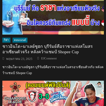
กีฬา
คอมเมนต์
ชาวอินโด+มาเลย์ซูฮก บุรีรัมย์คือราชาแห่งสโมสร
อาเซียนตัวจริง หลังคว้าแชมป์ Shopee Cup
Author
Posted
EJComment
พฤษภาคม 23, 2025
on
ชาวอินโด+มาเลย์ซูฮก บุรีรัมย์คือราชาแห่งสโมสรอาเซียนตัวจริง หลังค
ว้าแชมป์ Shopee Cup