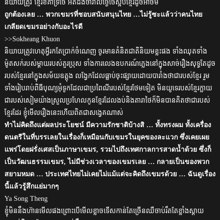
និយាយត្រូវ ខ្មែរខំគាំទ្រថៃ អត់ដឹងថារាល់ថ្ងៃថៃស្អប់ខ្មែរដូចអាចម៍
ถูกต้องเลย … พวกเขมรที่ชอบสนับสนุนไทย …ไม่รู้ซะแล้วว่าคนไทย
เกลียดเขมรอย่างกับอะไรดี
>>Sokheang Khuon
និយាយត្រូវហេតុអ្វីរកតែប្រាក់ចំណេញ ចូរមានគំនិតជាតិនិយមខ្លះផង ទាំងឈុតទាំង
ម៉ូតសក់របស់ម្ដាយរបស់តួរប្រុស ទាំងការលេងឧបករណ៍ភ្លេងនៅក្នុងសាច់រឿងសុទ្ធតែដូច
របស់ខ្មែរនៅក្នុងសម័យឧត្តុង លង្វែកដែលធ្លាប់ចុះផ្សាយដោយបារាំងថាជារបស់ខ្មែរ រួម
ទាំងរៀបរាប់ពិធីបុណ្យអុំទូកដែលជាប្រពៃណីរបស់ខ្មែរថែមទៀត មិនយូទេរបស់ខ្មែរក្លាយ
ជារបស់សៀមយ៉ាងស្រួលប្រហែលកូនខ្មែរដែលងប់និងតារាថៃក៏មិនបានគិតថាជារបស់
ខ្មែរដែរ ខ្ញុំមើលរឿងនេះហើយពិតជាសង្វេគណាស់
ทำไม่คิดถึงแต่ผลประโยชน์ มีความรักชาติบ้างสิ … ทั้งทรงผม ทั้งเครื่อง
ดนตรีในที่บรรเลยในเรื่องก็เหมือนกับเขมรในยุคของละแวก ซึ่งเคยเผย
แพร่โดยฝรั่งเศสเป็นภาษาเขมร, รวมไปถึงเทศกาลการสาดน้ำด้วย ซึ่งก็
เป็นวัฒนธรรมเขมร, ไม่มีช่วงเวลาของเขมรเลย … กลายเป็นของพวก
สยามหมด … ประเทศไทยไม่เคยไม่แม้แต่จะคิดถึงเขมรด้วย … ฉันดูเรื่อง
นี้แล้วรู้สึกแย่มากๆ
Ya Song Theng
ខ្ញុំមិននឹងហ៊ានមើលផងព្រោះបើមើលខ្លាចទើសកាន់តែច្រើនឈឺចាប់រឹតតែខ្លាំងស្ដាយ