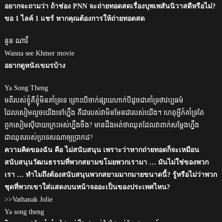
อยากจะถามว่า ถ้าช่อง PNN จะถ่ายทอดสดเรื่องบุพเพสันนิวาสดีหรือไม่?
ขอ 1 ไลค์ 1 แชร์ หากคุณต้องการให้ถ่ายทอดสด
នួន ណាវី
Wanna see Khmer movie
อยากดูหนังเขมรบ้าง
Ya Song Theng
មតិរបស់ខ្ញុំគឺខ្ញុំមិនគាំទ្រទេ ព្រោះបើចាក់ផ្សាយហាក់បីដូចជាគាំទ្រថាវប្បធម៌
ដែលសៀមលួចយើងទៅហ្នឹង គឺជារបស់វាមិនមែនជារបស់យើង។ ហេតុអ្វីក៍គាំទ្រតែ
ពួកសៀមសុីបាយក្រេះអស់ហ្នឹងចឹង? មានដឹងអត់ថាឈុតដែលវាពាក់សម្ដែងហ្នឹង
ជាឈុតរបស់ប្រទេសណាឲ្យប្រាកដ?
ความคิดของฉัน คือ ไม่สนับสนุน เพราะว่าหากถ่ายทอดก็จะเหมือน
สนับสนุนวัฒนธรรมที่พวกสยามขโมยพวกเรามา … มันไม่ใช่ของพวก
เรา … ทำไมถึงต้องสนับสนุนพวกสยามมากมายขนาดนี้? รู้หรือไม่ว่าพวก
ชุดที่พวกเขาใส่แสดงบนหน้าจออะเป็นของประเทศไหน?
>>Vathanak Jolie
Ya song theng