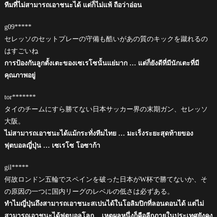
ทีมที่ไม่สามารถเอาชนะได้ แต่ก็ไม่แพ้ ถือว่าอ่อน
g09*****
セレッソのセットプレーの守備も酷いがあの質のキックを蹴れるの
はすごいね
การป้องกันลูกตั้งเตะของเซเรโซนั้นแย่มาก … แต่ก็ยังดีที่มีนักเตะที่มี
คุณภาพอยู่
tor*******
タイのチームにすら勝てない日本サッカー界の末期ガン、セレッソ
大阪。
ไม่สามารถเอาชนะได้แม้กระทั่งทีมไทย … มะเร็งระยะสุดท้ายของ
ฟุตบอลญี่ปุ่น … เซเรโซ โอซาก้า
gil*****
何故ロンドン五輪でスペインを破った日本がW杯で勝てないか、そ
の原因の一つに国内リーグのレベルの低さは必ずある。
ทำไมญี่ปุ่นถึงสามารถเอาชนะสเปนได้ในโอลิมปิกที่ลอนดอนได้ แต่ไม่
สามารถเอาชนะได้ฟุตบอลโลก .. เหตุผลหนึ่งก็คือลีกภายในประเทศยังคง