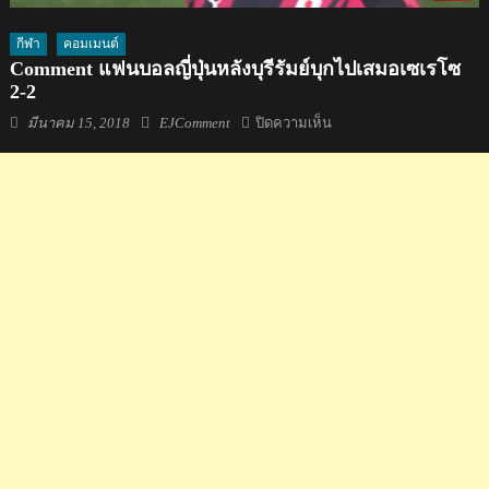
กีฬา
คอมเมนต์
Comment แฟนบอลญี่ปุ่นหลังบุรีรัมย์บุกไปเสมอเซเรโซ
2-2
Posted
Author
บน
มีนาคม 15, 2018
EJComment
ปิดความเห็น
on
Comment
แฟน
บอล
ญี่ปุ่น
หลัง
บุรีรัมย์
บุก
ไป
เส
มอ
เซ
เรโซ
2-
2