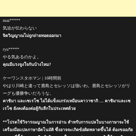
maz*****
気迫が伝わらない
จิตวิญญาณไม่ถูกถ่ายทอดออกมา
ryu*****
やる気あるのかよ。
คุณมีแรงจูงใจกันบ้างไหม?
ケーワンスタホマン | 16時間前
やはり川崎と違って鹿島とセレッソは強いわ。鹿島とセレッソがリ
ーグも優勝争いだろうな。
คาชิมา และเซเรโซ ไม่ได้แข็งแกร่งเหมือนคาวาซากิ … คาชิมาและเซ
เรโซ ยังคงต้องต่อสู้กับลีกในประเทศด้วย
**โปรดใช้วิจารณญาณในการอ่าน สำหรับการแปลในบางภาษาจะใช้
เครื่องมือแปลภาษาอัตโนมัติ ซึ่งอาจจะเกิดข้อผิดพลาดขึ้นได้ ต้องขออภัย