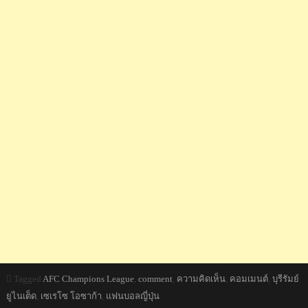
Tagged
AFC Champions League
,
comment
,
ความคิดเห็น
,
คอมเมนต์
,
บุรีรัมย์
ยูไนเต็ด
,
เซเรโซ โอซาก้า
,
แฟนบอลญี่ปุ่น