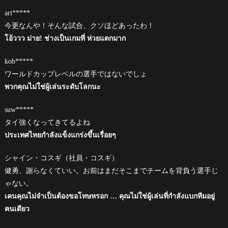
ari*****
今更なんや！そんな試合、クソほどあったわ！
โอ้ววว ม่าย! ช่างเป็นเกมที่ ห่วยแตกมาก
kob*****
ワールドカップレベルの選手ではないでしょ
พวกคุณไม่ใช่ผู้เล่นระดับโลกนะ
suw*****
タイ強くなってきてるよね
ประเทศไทยกำลังแข็งแกร่งขึ้นเรื่อยๆ
シャイン・コスギ（社員・コスギ）
健勇、謝らなくていい。お前はまだそこまでチームを背負う選手じ
ゃない。
เคนคุณไม่จำเป็นต้องขอโทษหรอก … คุณไม่ใช่ผู้เล่นที่กำลังแบกทีมอยู่
คนเดียว