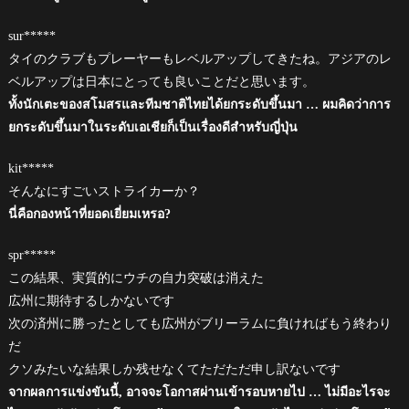
sur*****
タイのクラブもプレーヤーもレベルアップしてきたね。アジアのレ
ベルアップは日本にとっても良いことだと思います。
ทั้งนักเตะของสโมสรและทีมชาติไทยได้ยกระดับขึ้นมา … ผมคิดว่าการ
ยกระดับขึ้นมาในระดับเอเชียก็เป็นเรื่องดีสำหรับญี่ปุ่น
kit*****
そんなにすごいストライカーか？
นี่คือกองหน้าที่ยอดเยี่ยมเหรอ?
spr*****
この結果、実質的にウチの自力突破は消えた
広州に期待するしかないです
次の済州に勝ったとしても広州がブリーラムに負ければもう終わり
だ
クソみたいな結果しか残せなくてただただ申し訳ないです
จากผลการแข่งขันนี้, อาจจะโอกาสผ่านเข้ารอบหายไป … ไม่มีอะไรจะ