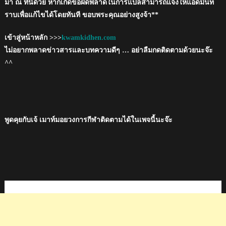
มา ณ ที่นี้ด้วย หากเกิดข้อผิดพลาดในการแปลสามารถแจ้งให้แอดมินท
ราบเพื่อแก้ไขได้โดยทันที ขอบพระคุณอย่างสูงจ้า**
เข้าสู่หน้าหลัก >>>
kwamkidhen.com
ไม่อยากพลาดข่าวสารและบทความดีๆ … อย่าลืมกดติดตามด้วยนะจ๊ะ
^^
พูดคุยกับเจ้ เมาท์มอยวงการกีฬาติดตามได้ในเพจนี้นะจ๊ะ