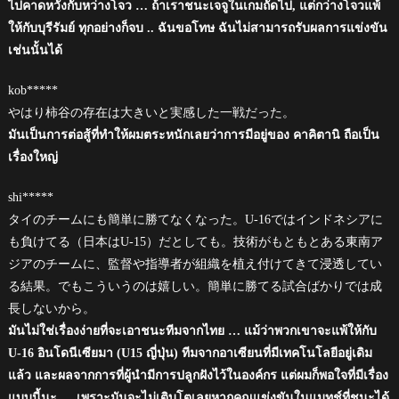
ไปคาดหวังกับหว่างโจว … ถ้าเราชนะเจจูในเกมถัดไป, แต่กว่างโจวแพ้
ให้กับบุรีรัมย์ ทุกอย่างก็จบ .. ฉันขอโทษ ฉันไม่สามารถรับผลการแข่งขัน
เช่นนั้นได้
kob*****
やはり柿谷の存在は大きいと実感した一戦だった。
มันเป็นการต่อสู้ที่ทำให้ผมตระหนักเลยว่าการมีอยู่ของ คาคิตานิ ถือเป็น
เรื่องใหญ่
shi*****
タイのチームにも簡単に勝てなくなった。U-16ではインドネシアに
も負けてる（日本はU-15）だとしても。技術がもともとある東南ア
ジアのチームに、監督や指導者が組織を植え付けてきて浸透してい
る結果。でもこういうのは嬉しい。簡単に勝てる試合ばかりでは成
長しないから。
มันไม่ใช่เรื่องง่ายที่จะเอาชนะทีมจากไทย … แม้ว่าพวกเขาจะแพ้ให้กับ
U-16 อินโดนีเซียมา (U15 ญี่ปุ่น) ทีมจากอาเซียนที่มีเทคโนโลยีอยู่เดิม
แล้ว และผลจากการที่ผู้นำมีการปลูกฝังไว้ในองค์กร แต่ผมก็พอใจที่มีเรื่อง
แบบนี้นะ … เพราะมันจะไม่เติบโตเลยหากคุณแข่งขันในแมทช์ที่ชนะได้