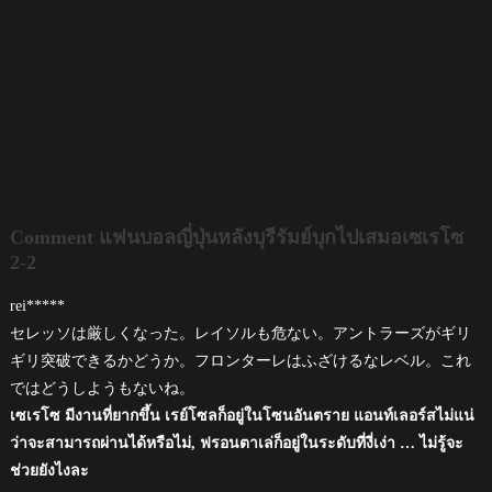
Comment แฟนบอลญี่ปุ่นหลังบุรีรัมย์บุกไปเสมอเซเรโซ
2-2
rei*****
セレッソは厳しくなった。レイソルも危ない。アントラーズがギリ
ギリ突破できるかどうか。フロンターレはふざけるなレベル。これ
ではどうしようもないね。
เซเรโซ มีงานที่ยากขึ้น เรย์โซลก็อยู่ในโซนอันตราย แอนท์เลอร์สไม่แน่
ว่าจะสามารถผ่านได้หรือไม่, ฟรอนตาเล่ก็อยู่ในระดับที่งี่เง่า … ไม่รู้จะ
ช่วยยังไงละ