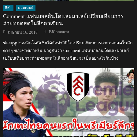
กีฬา
คอมเมนต์
Comment แฟนบอลอินโดและมาเลย์เปรียบเทียบการ
ถ่ายทอดสดในลีกอาเซียน
Author
Posted
EJComment
เมษายน 16, 2018
on
ช่องยูทูปของอินโดนีเซียได้จัดทำวิดีโอเปรียบเทียบการถ่ายทอดสดในลีก
ต่างๆ ของชาติอาเซีน มาดูกันว่า Comment แฟนบอลอินโดและมาเลย์
เปรียบเทียบการถ่ายทอดสดในลีกอาเซียน จะเป็นอย่างไรกันบ้าง