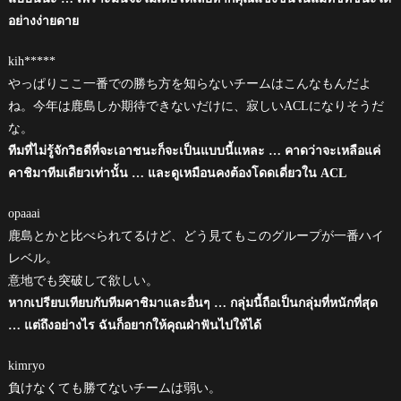
อย่างง่ายดาย
kih*****
やっぱりここ一番での勝ち方を知らないチームはこんなもんだよ
ね。今年は鹿島しか期待できないだけに、寂しいACLになりそうだ
な。
ทีมที่ไม่รู้จักวิธดีที่จะเอาชนะก็จะเป็นแบบนี้แหละ … คาดว่าจะเหลือแค่
คาชิมาทีมเดียวเท่านั้น … และดูเหมือนคงต้องโดดเดี่ยวใน ACL
opaaai
鹿島とかと比べられてるけど、どう見てもこのグループが一番ハイ
レベル。
意地でも突破して欲しい。
หากเปรียบเทียบกับทีมคาชิมาและอื่นๆ … กลุ่มนี้ถือเป็นกลุ่มที่หนักที่สุด
… แต่ถึงอย่างไร ฉันก็อยากให้คุณฝ่าฟันไปให้ได้
kimryo
負けなくても勝てないチームは弱い。