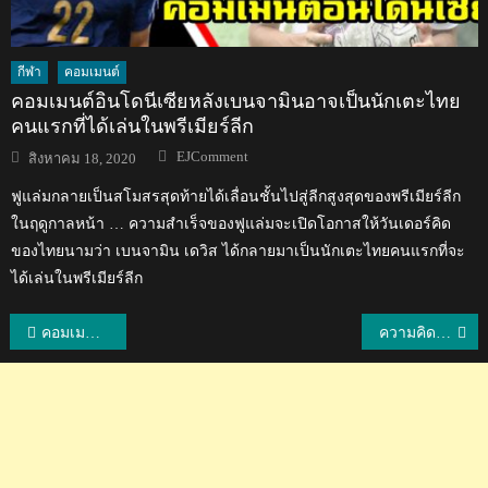
กีฬา
คอมเมนต์
คอมเมนต์อินโดนีเซียหลังเบนจามินอาจเป็นนักเตะไทย
คนแรกที่ได้เล่นในพรีเมียร์ลีก
Author
Posted
EJComment
สิงหาคม 18, 2020
on
ฟูแล่มกลายเป็นสโมสรสุดท้ายได้เลื่อนชั้นไปสู่ลีกสูงสุดของพรีเมียร์ลีก
ในฤดูกาลหน้า … ความสำเร็จของฟูแล่มจะเปิดโอกาสให้วันเดอร์คิด
ของไทยนามว่า เบนจามิน เดวิส ได้กลายมาเป็นนักเตะไทยคนแรกที่จะ
ได้เล่นในพรีเมียร์ลีก
แนะแนว
คอมเมนต์แฟนบอลอาเซียนหลังบุรีรัมย์บุกไปเสมอเซเรโซ โอซาก้า
ความคิดเห็นแฟนบอลญี่ปุ่นหลังธีรศิลป์ทำประตูนาโกย่า แกรมปัสได้
เรื่อง