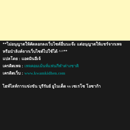
**ไม่อนุญาตให้คัดลอกลงเว็บไซต์อื่นนะจ๊ะ แต่อนุญาตให้แชร์จากเพจ
หรือนำลิงค์จากเว็บไซต์ไปใช้ได้ ^^**
แปลโดย : แอดมินอีเจ้
เครดิตเพจ :
เพจคอมเม้นท์แฟนกีฬาต่างชาติ
เครดิตเว็บ :
www.kwamkidhen.com
ไฮท์ไลท์การแข่งขัน บุรีรัมย์ ยูไนเต็ด vs เซเรโซ โอซาก้า