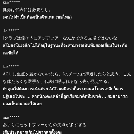
kaw*****
健勇は代表には必要なし。
เคนไม่จำเป็นต้องเป็นตัวแทน (ขอโทษ)
dec*****
Jクラブは偉そうにアジアツアーなんかできる立場ではないな
สโมสรในเจลีก ไม่ได้อยู่ในฐานะที่จะสามารถเป็นทีมยอดเยี่ยมในระดับ
เอเชียได้
kaz*****
ACＬに重点を置かないのなら、Jのチームは辞退したらと思う。こん
な体たらくな選手が、代表に呼ばれるなら先が見えてる。
ถ้าคุณไม่ต้องการเน้นถ้วย ACL ผมคิดว่าก็ควรถอนสโมสรเจลีกก็ควร
ปฏิเสธไปซะ … หากนักเตะเหล่านี้ถูกเรียกมาติดทีมชาติ … ผมสามารถ
มองเห็นอนาคตได้เลย
mas*****
あまりにセットプレーからの失点が多すぎる
เสียประตูมากเกินไปจากลูกตั้งเตะ