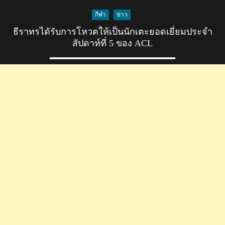
เท
ลอยู่
กีฬา
ข่าว
ร่วม
ธีราทรไดัรับการโหวตให้เป็นนักเตะยอดเยี่ยมประจำ
กลุ่ม
สัปดาห์ที่ 5 ของ ACL
บีจี
ปทุม