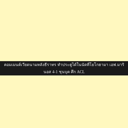
คอมเมนต์เวียดนามหลังธีราทร ทำประตูได้ในนัดที่โยโกฮามา เอฟ.มาริ
นอส 4-1 ชุนบุค ศึก ACL