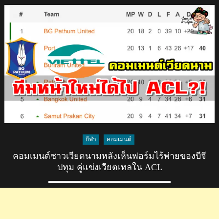
เมน
ต์
ฟิลิปปินส์
หลัง
ทีม
คา
ยา
แพ้
บีจี
ปทุม
1-
4
ศึก
กีฬา
คอมเมนต์
ACL
คอมเมนต์ชาวเวียดนามหลังเห็นฟอร์มไร้พ่ายของบีจี
ปทุม คู่แข่งเวียตเทลใน ACL