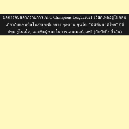
ผลการจับสลากรายการ AFC Champions League2021!เวียดเทลอยู่ในกลุ่ม
เดียวกับแชมป์สโมสรเอเชียอย่าง อุลซาน ฮุนได, “มินิทีมชาติไทย” บีจี
ปทุม ยูไนเต็ด, และทีมผู้ชนะในการเล่นเพลย์ออฟ1 (กับปักกิ่ง กั๋วอัน)