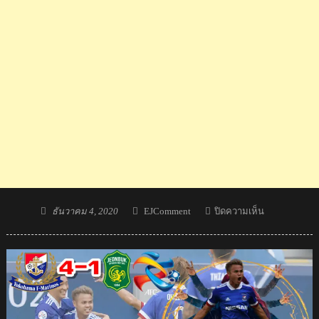
Posted
Author
บน
ธันวาคม 4, 2020
EJComment
ปิดความเห็น
on
คอม
เมน
ต์
เวียดนาม
หลัง
ธีร