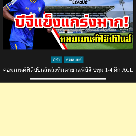
อา
เซียน
หลัง
บีจี
ปทุม
แพ้
จุด
โทษ
ชุ
กีฬา
คอมเมนต์
นบุค
คอมเมนต์ฟิลิปปินส์หลังทีมคายาแพ้บีจี ปทุม 1-4 ศึก ACL
ฮุน
ได
ศึก
ACL