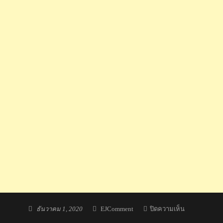
Posted
Author
บน
ธันวาคม 1, 2020
EJComment
ปิดความเห็น
on
คอม