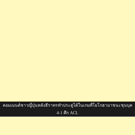
ชุ
นบุค
4-
1
ศึก
ACL
คอมเมนต์ชาวญี่ปุ่นหลังธีราทรทำประตูได้ในเกมที่โยโกฮามาชนะชุนบุค
4-1 ศึก ACL