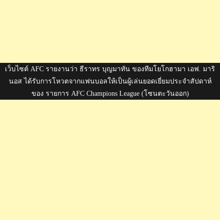
เว็บไซต์ AFC รายงานว่า ธีราทร บุญมาทัน ของทีมโยโกฮามา เอฟ. มาริ
นอส ได้รับการโหวตจากแฟนบอลให้เป็นผู้เล่นยอดเยี่ยมประจำสัปดาห์
ของ รายการ AFC Champions League (โซนตะวันออก)