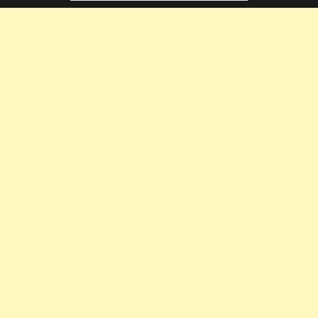
2-
2
ศึก
ACL