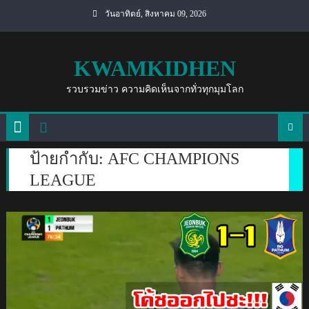
Skip
วันอาทิตย์, สิงหาคม 09, 2026
to
content
KWAMKIDHEN
รวบรวมข่าว ความคิดเห็นจากทั่วทุกมุมโลก
ป้ายกำกับ:
AFC CHAMPIONS
LEAGUE