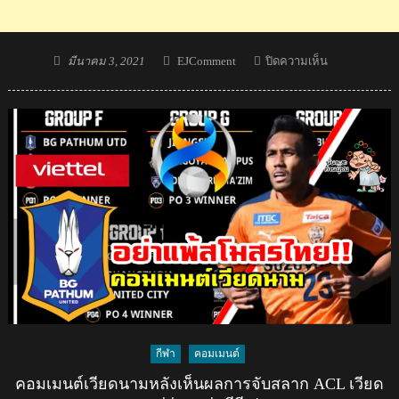
Posted
Author
บน
มีนาคม 3, 2021
EJComment
ปิดความเห็น
on
คอม
เมน
ต์
ชาว
เวียดนาม
หลัง
เห็น
ฟอร์ม
ไร้
พ่าย
ขอ
งบี
จี
ปทุม
กีฬา
คอมเมนต์
คู่
คอมเมนต์เวียดนามหลังเห็นผลการจับสลาก ACL เวียด
แข่ง