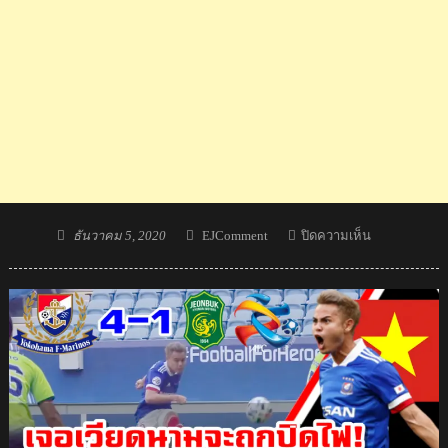
Posted
Author
บน
ธันวาคม 5, 2020
EJComment
ปิดความเห็น
on
ธีร
า
ทร
ไดัรับ
การ
โหวต
ให้
เป็น
นัก