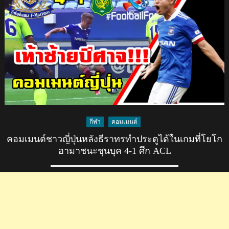
แฟน
บอล
เอเชีย
และ
อาเซียน
หลัง
ธีร
า
ทร
ทำ
ประตู
กีฬา
คอมเมนต์
ได้
คอมเมนต์ชาวญี่ปุ่นหลังธีราทรทำประตูได้ในเกมที่โยโก
ใน
ฮามาชนะชุนบุค 4-1 ศึก ACL
เกม
ที่
โย
โก
ฮา
มา
ชนะ