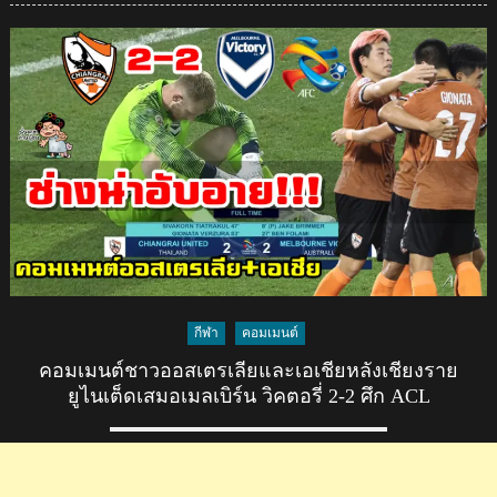
เมน
ต์
ชาว
ญี่ปุ่น
หลัง
ธีร
า
ทร
ทำ
ประตู
ได้
ใน
เกม
กีฬา
คอมเมนต์
ที่
คอมเมนต์ชาวออสเตรเลียและเอเชียหลังเชียงราย
โย
ยูไนเต็ดเสมอเมลเบิร์น วิคตอรี่ 2-2 ศึก ACL
โก
ฮา
มา
ชนะ