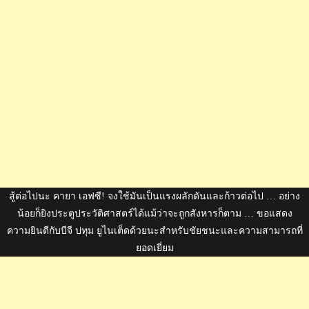
สู้ต่อไปนะ คายา เอฟซี! จงใช้มันเป็นแรงผลักดันและก้าวต่อไป … อย่าง
น้อยก็ยิงประตูประวัติศาสตร์ได้แม้ว่าจะถูกสังหารก็ตาม … ขอแสดง
ความยินดีกับบีจี ปทุม ยูไนเต็ดด้วยนะสำหรับชัยชนะและความสามารถที่
ยอดเยี่ยม