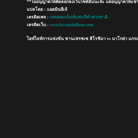
**ไม่อนุญาตให้คัดลอกลงเว็บไซต์อื่นนะจ๊ะ แต่อนุญาตให้แชร
ย่า
แก
แปลโดย : แอดมินอีเจ้
รม
เครดิตเพจ :
เพจคอมเม้นท์แฟนกีฬาต่างชาติ
ปัส
เครดิตเว็บ :
www.kwamkidhen.com
ได้
ไฮท์ไลท์การแข่งขัน ซานเฟรซเซ ฮิโรชิมา vs นาโกย่า แกร