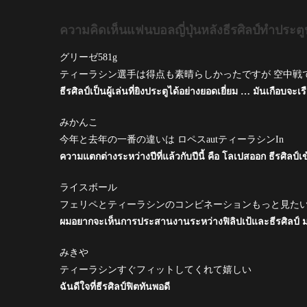
ความคิดเห็นแฟนบอลญี่ปุ่นหลังธีรศิลป์ทำประต
グリーゼ581g
ティーラシン選手は得点も素晴らしかったですが 空中戦
ธีรศิลป์เป็นผู้เล่นที่ยิงประตูได้อย่างยอดเยี่ยม … มันเกือบ
みかんこ
今年と去年の一番の違いは ロペスautティーラシンIn
ความแตกต่างระหว่างปีที่แล้วกับปีนี้ คือ โลเปสออก ธีรศิลป์เข
ライスボール
フェリペとティーラシンのコンビネーションもっと見たい＼
ผมอยากจะเห็นการประสานงานระหว่างฟิลิปเป้และธีรศิลป์ มา
みきや
ティーラシンすぐフィットしてくれて嬉しい
ฉันดีใจที่ธีรศิลป์ฟิตทันพอดี