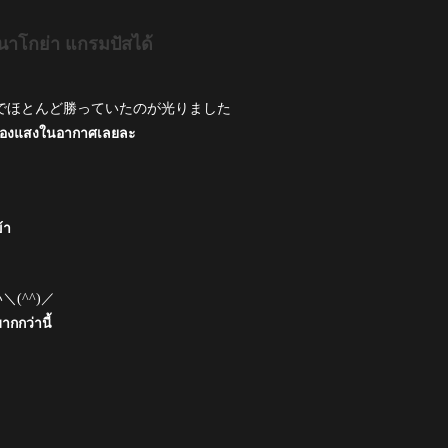
ูนาโกย่า แกรมปัสได้
でほとんど勝っていたのが光りました
จะเรืองแสงในอากาศเลยละ
้า
(^^)／
กกว่านี้