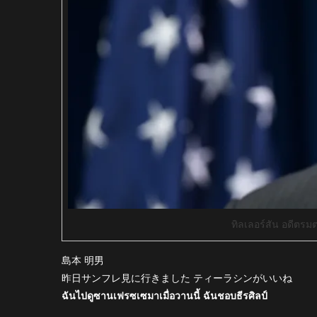
ทิลเลอร์สัน อดีตร
島本 明男
昨日サンフレ見に行きました ティーラシンがいいね
ฉันไปดูซานเฟรซเซมาเมื่อวานนี้ ฉันชอบธีรศิลป์