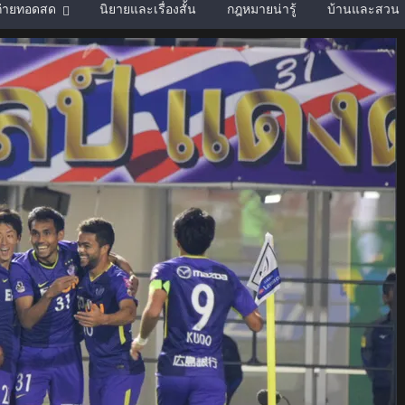
์ถ่ายทอดสด
นิยายและเรื่องสั้น
กฎหมายน่ารู้
บ้านและสวน