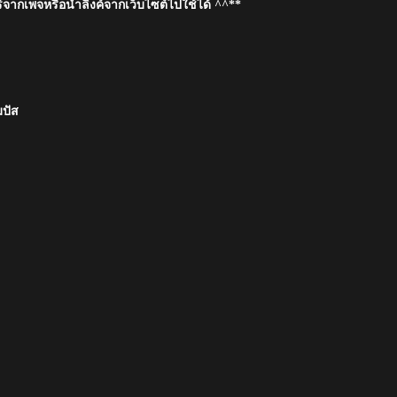
์จากเพจหรือนำลิงค์จากเว็บไซต์ไปใช้ได้ ^^**
มปัส