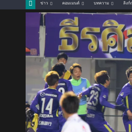
ข่าว
คอมเมนต์
บทความ
ลิงก