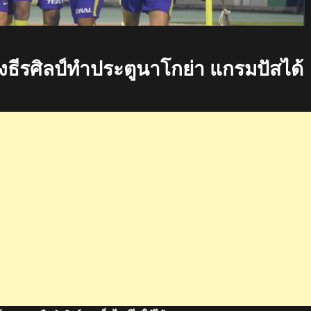
งธีรศิลป์ทำประตูนาโกย่า แกรมปัสได้