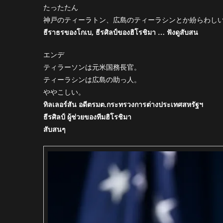
たったたん
神戸のティーラトン、広島のティーラシンとか紛らわし
ธีราธรของโกเบ, ธีรศิลป์ของฮิโรชิมา … ฟังดูสับสน
エンデ
ティラーソンは元米国務長官。
ティーラシンは広島の助っ人。
ややこしい。
ทิลเลอร์สัน อดีตรมต.กระทรวงการต่างประเทศสหรัฐฯ
ธีรศิลป์ ผู้ช่วยของทีมฮิโรชิมา
สับสนๆ