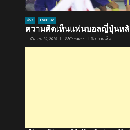
กีฬา
คอมเมนต์
ความคิดเห็นแฟนบอลญี่ปุ่นหลั
Posted
Author
บน
มีนาคม 16, 2018
EJComment
ปิดความเห็น
on
ความ
คิด
เห็น
แฟน
บอล
ญี่ปุ่น
หลัง
ธีร
ศิลป์
ทำ
ประตู
นา
โก