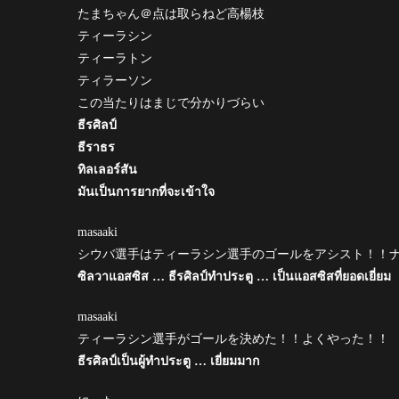
たまちゃん＠点は取らねど高楊枝
ティーラシン
ティーラトン
ティラーソン
この当たりはまじで分かりづらい
ธีรศิลป์
ธีราธร
ทิลเลอร์สัน
มันเป็นการยากที่จะเข้าใจ
masaaki
シウバ選手はティーラシン選手のゴールをアシスト！！
ซิลวาแอสซิส … ธีรศิลป์ทำประตู … เป็นแอสซิสที่ยอดเยี่ยม
masaaki
ティーラシン選手がゴールを決めた！！よくやった！！
ธีรศิลป์เป็นผู้ทำประตู … เยี่ยมมาก