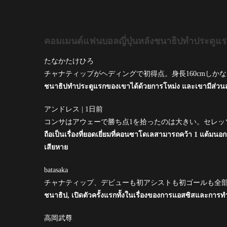
คอมเมนต์แฟนบอลญี่ปุ่นหลังชนาธิปทำประตูแร
たなかたけひろ
チャナティップがヘディングで初得点。身長160cmしか
ชนาธิปทำประตูแรกของเขาได้ด้วยการโหม่ง และเขามีส่วนสูงเ
アンドレス | 1日前
コンサはアウェーで勝ち点1を拾ったのは大きい。セレッ
ถือเป็นเรื่องที่ยอดเยี่ยมที่คอนซาโดเลสามารถคว้า 1 แต้มน
เสียหาย
batasaka
チャナティップ、デビューも初アシストも初ゴールも全
ชนาธิป, เปิดตัวครั้งแรกทั้งในเรื่องของการแอสซิสและการท
高岡武尊