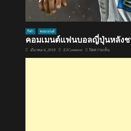
กีฬา
คอมเมนต์
คอมเมนต์แฟนบอลญี่ปุ่นหลังช
Posted
Author
บน
มีนาคม 4, 2018
EJComment
ปิดความเห็น
on
คอม
เมน
ต์
แฟน
บอล
ญี่ปุ่น
หลัง
ชนา
ธิป
ทำ
ประตู
แรก