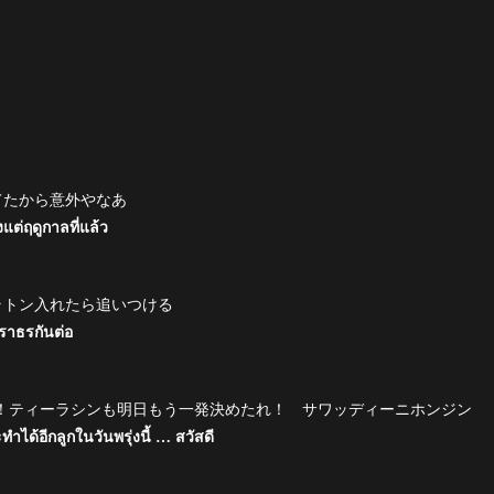
てたから意外やなあ
แต่ฤดูกาลที่แล้ว
ラトン入れたら追いつける
ีราธรกันต่อ
！ティーラシンも明日もう一発決めたれ！ サワッディーニホンジン
ด้อีกลูกในวันพรุ่งนี้ … สวัสดี