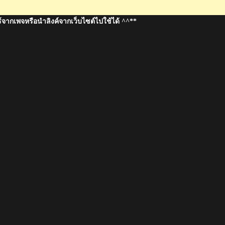
์จากเพจหรือนำลิงค์จากเว็บไซต์ไปใช้ได้ ^^**