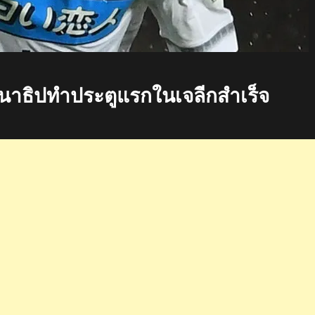
นาธิปทำประตูแรกในเจลีกสำเร็จ