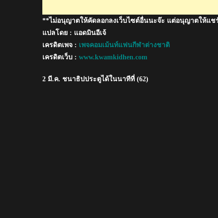
ใน
**ไม่อนุญาตให้คัดลอกลงเว็บไซต์อื่นนะจ๊ะ แต่อนุญาตให้แชร
เจ
ลีก
แปลโดย : แอดมินอีเจ้
สำเร็จ
เครดิตเพจ :
เพจคอมเม้นท์แฟนกีฬาต่างชาติ
เครดิตเว็บ :
www.kwamkidhen.com
2 มี.ค. ชนาธิปประตูได้ในนาทีที่ (62)