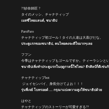
??紗奈師匠 ?
タイのメッシ、チャナティップ
เมสซี่ไทยแลนด์, ชนาธิป
ParoParo
チャナティップ初ゴール！タイの人達は大喜びだな。
ประตูแรกของชนาธิป, คนไทยคงจะดีใจมากๆเลย
フフン
‏今季はチャナティップもゴールですか。ティーラシンと
ชนาธิปเพิ่งทำประตูแรกในฤดูกาลนี้ใช่ไหม? ธีรศิลป์ก็ดีเช่น
チャナティップbot
‏ ジェイセンパイ、身長分けてよお！！！
รุ่นพี่เจย์ โบทรอยด์ … กรุณาแบ่งความสูงให้ชนาธิปด้วย
はやと
‏チャナティップのストーリーが可愛すぎる??