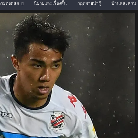
์ถ่ายทอดสด
นิยายและเรื่องสั้น
กฎหมายน่ารู้
บ้านและสวน