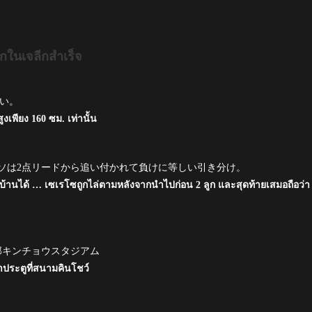
กในเจลีกสำเร็จ
ない。
พียง 160 ซม. เท่านั้น
ソは2点リードから追い付かれて負けに等しい引き分け。
อกบ้านได้ … เซเรโซถูกไล่ตามหลังจากนำไปก่อน 2 ลูก และสุดท้ายเสมอถือว่า
部キンチョウスタジアム
ำประตูที่สนามคินโชว์