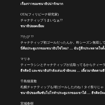
เรื่องราวของชนาธิปน่ารักมาก
OTA(フィリピーナ研究家)
チャナティップうまいなぁ??
ชนาธิปยอดเยี่ยม
??たび ??
チャナティップ初ゴールだったんか。昨シーズン無双し
นี่คือประตูแรกของชนาธิปใช่ไหม? … ฉันรู้สึกประหลาดใจตั้ง
マリネ
ティーラシンとチャナティップが点取ってるからティー
ธีรศิลป์ และชนาธิปกำลังเล่นเข้าฝักเลย … เดี๋ยวมาติดตามธ
千島猫屋敷
札幌チャナティップもJ初ゴールしたのね！タイ祭りじゃ
ชนาธิปของทีมซับโปโรทำประตูแรกของเขาได้ … ธีรศิลป์จะทำไ
宮城春樹