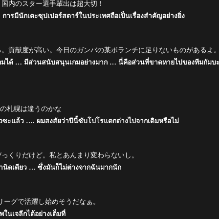
。国内のスター選手輩出は超大切！
มีนักเตะซุปเปอร์สตาร์ในประเทศถือเป็นเรื่องสำคัญอย่างยิ่ง
る。貢献度が高い。今日のガンバの某ボランチに足りないものがあるよ
มได้ … มีส่วนสนับสนุนเกมอย่างมาก … นี่คือส่วนที่ขาดหายไปของทีมกัมบ
今年の札幌は違うのかな
ยวซะแล้ว …. ผมสงสัยว่าปีนี้ซับโปโรแตกต่างไปจากเดิมหรือไม่
びっくりだけど。私とあんまり変わらないし。
านิดเดียว … ซึ่งมันก็ไม่ต่างจากฉันมากนัก
リーグで活躍し始めそうだなぁ。
ในเจลีกได้อย่างเต็มที่