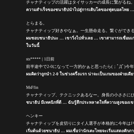
チャナティップの活躍はタイサッカーの成長に繋がるね
ความสำเร็จของชนาธิปนำไปสู่การเติบโตของฟุตบอลไทย … การ
とらまる。
チャナティップ好きやなぁ。一生懸命走る。繋ぐができ
ผมชอบชนาธิปนะ … เขาวิ่งไปทั่วเลย … เขาสามารถเชื่อมเก
ในวันนี้
sts***** | 1日前
前半途中で2-0になって一方的かぁと思ったら(；ﾟДﾟ)
ผมคิดว่าถูกนำ 2-0 ในช่วงครึ่งแรก น่าจะเป็นเกมของฝ่ายเดี
MsFfin
チャナティップ、テクニックあるなー。身長の小ささに
ชนาธิป มีเทคนิกที่ดี … ฉันรู้สึกประหลาดใจที่ความสูงของเข
ヘンキー
チャナティップを皮切りにタイ人選手が本格的に今年はJ
เริ่มต้นด้วยชนาธิป … ผมเชื่อว่านักเตะไทยจะเริ่มแสดงศักภาพ