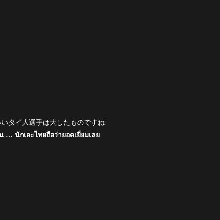
いいタイ人選手は大したものですね
กัน … นักเตะไทยถือว่ายอดเยี่ยมเลย