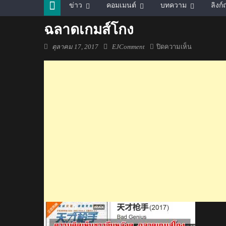
ข่าว
คอมเมนต์
บทความ
ลิงก
ฉลาดเกมส์โกง
Posted
Author
บน
ตุลาคม 17, 2017
EJComment
ปิดความเห็น
on
ฉลาด
เกมส์
โกง