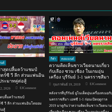
กีฬา
คอมเมนต์
นต์
ความคิดเห็นชาวเวียดนามเกี่ยว
าสุดปลื้มคว้าแชมป์
กับเลือง ซวน เชือง ในเกมอุ่น
ตร์ซี วี ลีก ส่วนแฟนอิน
เครื่อง บุรีรัมย์ 1-1 นครราชสีมา
ะมาทคู่ต่อสู้
Author
Posted
EJComment
กุมภาพันธ์ 19, 2019
on
Author
EJComment
2, 2026
หลังจากที่บุรีรัมย์ ยูไนเต็ดอุ่นเครื่องสเมอกั
ดปลื้มคว้าแชมป์
นครราชสีมา เอฟซี 1-1 ก่อนเปิดฤดูกาล
์ซี วี ลีก ส่วนแฟนอินโดยอม
2019 มาดูกันว่าความคิดเห็นชาวเวียดนาม
อสู้
เกี่ยวกับเลือง ซวน เชือง ในเกมอุ่นเครื่อง