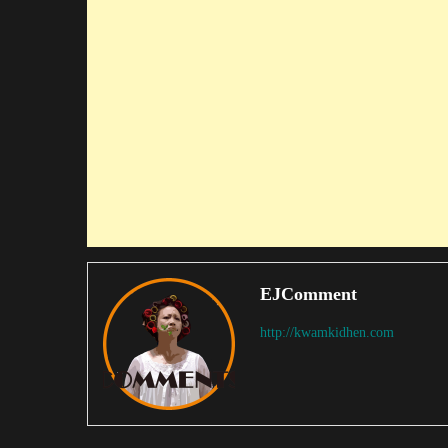
EJComment
http://kwamkidhen.com