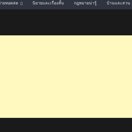
์ถ่ายทอดสด
นิยายและเรื่องสั้น
กฎหมายน่ารู้
บ้านและสวน