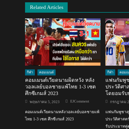
Related Articles
กีฬา
คอมเมนต์
กีฬา
คอมเม
คอมเมนต์เวียดนามผิดหวัง หลัง
แฟนกัมพูช
วอลเลย์บอลชายแพ้ไทย 1-3 เซต
ประวัติศาส
ศึกซีเกมส์ 2023
โดยอมรับปร
Author
Posted
Posted
EJComment
พฤษภาคม 5, 2023
กรกฎาคม 2
on
on
คอมเมนต์เวียดนามหลังวอลเลย์บอลชายแพ้
แฟนกัมพูชาสุ
ไทย 1-3 เซต ศึกซีเกมส์ 2023
ประวัติศาสตร
รับประมาทคู่ต่