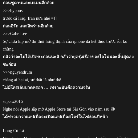
ก่อนซูดานและเยเมนอีกด้วย
>>>hypous
trước cả Iraq, Iran nữa nhé =]]
ก่อนอิรัก และอิหร่านอีกด้วย
>>>Gabe Lee
Sợ chưa kịp mở thì thời hưng thịnh của iphone đã kết thúc trước rồi ko
chừng
กลัวว่าจะไม่ได้เปิดซะก่อนนะสิ กลัวว่ายุครุ่งเรืองของไอโฟนจะสิ้นสุดลง
ซะก่อน
>>>nguyendrum
chẳng ai hại ai, sự thật là như thế
ไม่มีใครเจ็บปวดหรอก … เพราะมันคือความจริง
superx2016
Nghe nói Apple sắp mở Apple Store tại Sài Gòn vào năm sau 😀
ได้ข่าวมาว่าแอปเปิ้ลจะเปิดแอปเปิ้ลสโตร์ในไซ่ง่อนปีหน้า
Long Cù Là