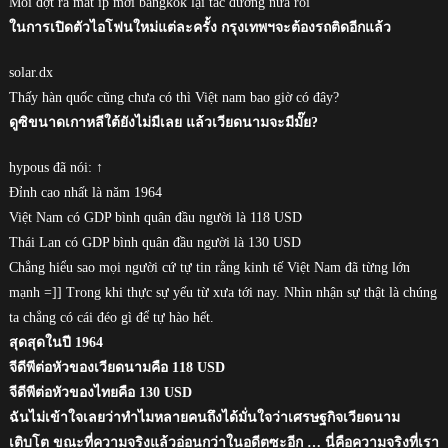
Mỗi đợt ra mắt ip mới bangkok lại tắc đường nữa rồi
ในการเปิดตัวไอโฟนใหม่แต่ละครั้ง กรุงเทพฯจะต้องรถติดอีกแล้ว
solar.dx
Thấy hàn quốc cũng chưa có thì Việt nam bao giờ có đây?
ดูซิขนาดเกาหลีใต้ยังไม่มีเลย แล้วเวียดนามจะมีมั๊ย?
hypous đã nói: ↑
Đỉnh cao nhất là năm 1964
Việt Nam có GDP bình quân đầu người là 118 USD
Thái Lan có GDP bình quân đầu người là 130 USD
Chẳng hiểu sao mọi người cứ tự tin rằng kinh tế Việt Nam đã từng lớn
mạnh =]] Trong khi thực sự yếu từ xưa tới nay. Nhìn nhận sự thật là chúng
ta chẳng có cái đéo gì để tự hào hết.
สุดสุดในปี 1964
จีดีพีต่อหัวของเวียดนามคือ 118 USD
จีดีพีต่อหัวของไทยคือ 130 USD
ฉันไม่เข้าใจเลยว่าทำไมหลายคนถึงได้มั่นใจว่าเศรษฐกิจเวียดนาม
เติบโต ขณะที่ความจริงแล้วอ่อนกว่าในอดีตซะอีก … นี่คือความจริงที่เรา