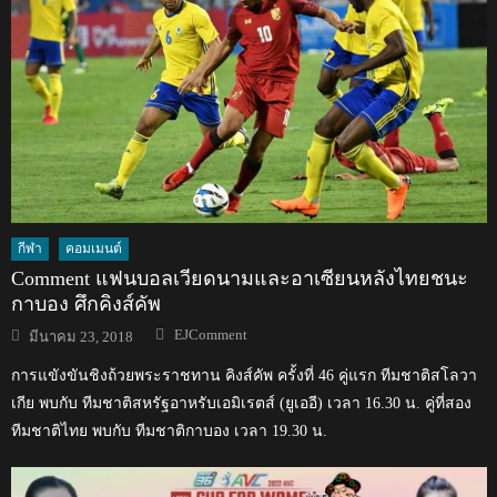
กีฬา
คอมเมนต์
Comment แฟนบอลเวียดนามและอาเซียนหลังไทยชนะ
กาบอง ศึกคิงส์คัพ
Author
Posted
EJComment
มีนาคม 23, 2018
on
การแขังขันชิงถ้วยพระราชทาน คิงส์คัพ ครั้งที่ 46 คู่แรก ทีมชาติสโลวา
เกีย พบกับ ทีมชาติสหรัฐอาหรับเอมิเรตส์ (ยูเออี) เวลา 16.30 น. คู่ที่สอง
ทีมชาติไทย พบกับ ทีมชาติกาบอง เวลา 19.30 น.