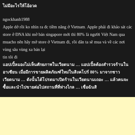
ไม่มีอะไรให้โอ้อวด
ngockhanh1988
Apple dở rồi ko nhìn ra đc tiềm năng ở Vietnam. Apple phải đi khảo sát các
store ở ĐNA khi mở bán singapore mới thì 80% là người Việt Nam qua
muacho nên hãy mở store ở Vietnam đi, rồi dân ta sẽ mua và về các nơi
vùng sâu vùng xa bán lại
tin tôi đi
แอปเปิ้ลมองไม่เห็นศักยภาพในเวียดนาม … แอปเปิ้ลต้องสำรวจร้านใน
อาเซียน เมื่อมีการขายผลิตภัณฑ์ใหม่ในสิงคโปร์ 80% มาจากชาว
เวียดนาม … ดังนั้นได้โปรดมาเปิดร้านในเวียดนามเถอะ … แล้วคนจะ
ซื้อและนำไปขายต่อไปสถานที่ที่ห่างไกล … เชื่อฉันสิ