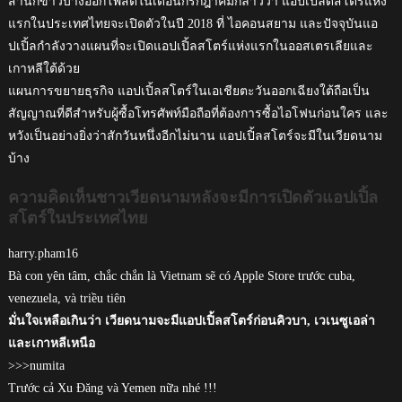
สำนักข่าวบางออกโพสต์ในเดือนกรกฎาคมกล่าวว่า แอปเปิ้ลดสโตร์แห่ง
แรกในประเทศไทยจะเปิดตัวในปี 2018 ที่ ไอคอนสยาม และปัจจุบันแอ
ปเปิ้ลกำลังวางแผนที่จะเปิดแอปเปิ้ลสโตร์แห่งแรกในออสเตรเลียและ
เกาหลีใต้ด้วย
แผนการขยายธุรกิจ แอปเปิ้ลสโตร์ในเอเชียตะวันออกเฉียงใต้ถือเป็น
สัญญาณที่ดีสำหรับผู้ซื้อโทรศัพท์มือถือที่ต้องการซื้อไอโฟนก่อนใคร และ
หวังเป็นอย่างยิ่งว่าสักวันหนึ่งอีกไม่นาน แอปเปิ้ลสโตร์จะมีในเวียดนาม
บ้าง
ความคิดเห็นชาวเวียดนามหลังจะมีการเปิดตัวแอปเปิ้ล
สโตร์ในประเทศไทย
harry.pham16
Bà con yên tâm, chắc chắn là Vietnam sẽ có Apple Store trước cuba,
venezuela, và triều tiên
มั่นใจเหลือเกินว่า เวียดนามจะมีแอปเปิ้ลสโตร์ก่อนคิวบา, เวเนซูเอล่า
และเกาหลีเหนือ
>>>numita
Trước cả Xu Đăng và Yemen nữa nhé !!!