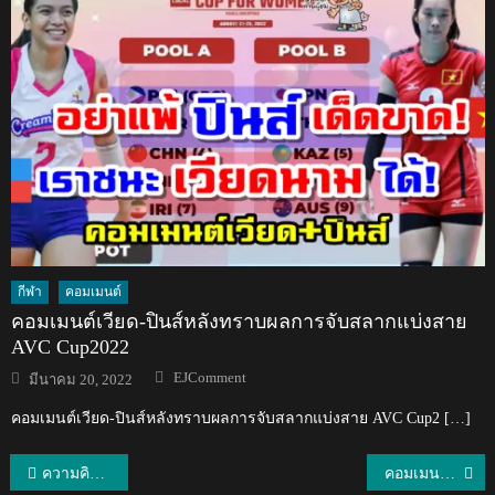
กีฬา
คอมเมนต์
คอมเมนต์เวียด-ปินส์หลังทราบผลการจับสลากแบ่งสาย
AVC Cup2022
Author
Posted
EJComment
มีนาคม 20, 2022
on
คอมเมนต์เวียด-ปินส์หลังทราบผลการจับสลากแบ่งสาย AVC Cup2 […]
แนะแนว
ความคิดเห็นชาวต่างชาติในวิดีโอที่ชื่อว่า “สิ่งที่คุณควรจะรู้ก่อนไปกรุงเทพฯ”
คอมเมนต์ชาวมาเลเซียหลังมีการเตรียมเปิดแอปเปิ้ลสโตร์ที่ประเทศไทย