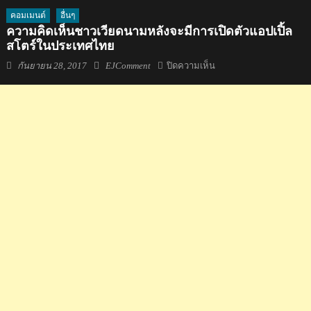
คอมเมนต์
อื่นๆ
ความคิดเห็นชาวเวียดนามหลังจะมีการเปิดตัวแอปเปิ้ล
สโตร์ในประเทศไทย
Posted
Author
บน
กันยายน 28, 2017
EJComment
ปิดความเห็น
on
ความ
คิด
เห็น
ชาว
เวียดนาม
หลัง
จะ
มี
การ
เปิด
ตัว
แอ
ปเปิ้ล
สโตร์
ใน