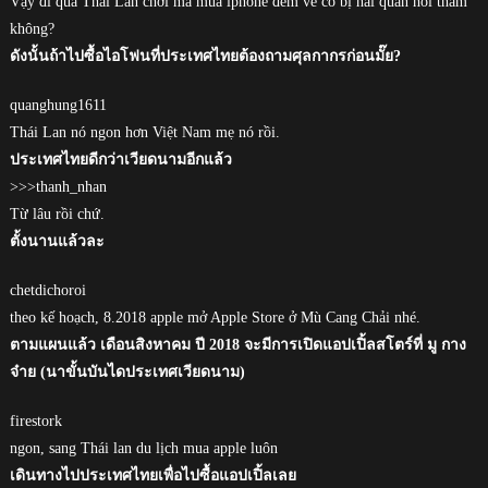
Vậy đi qua Thái Lan chơi mà mua iphone đem về có bị hải quan hỏi thăm
không?
ดังนั้นถ้าไปซื้อไอโฟนที่ประเทศไทยต้องถามศุลกากรก่อนมั๊ย?
quanghung1611
Thái Lan nó ngon hơn Việt Nam mẹ nó rồi.
ประเทศไทยดีกว่าเวียดนามอีกแล้ว
>>>thanh_nhan
Từ lâu rồi chứ.
ตั้งนานแล้วละ
chetdichoroi
theo kế hoạch, 8.2018 apple mở Apple Store ở Mù Cang Chải nhé.
ตามแผนแล้ว เดือนสิงหาคม ปี 2018 จะมีการเปิดแอปเปิ้ลสโตร์ที่ มู กาง
จ๋าย (นาขั้นบันไดประเทศเวียดนาม)
firestork
ngon, sang Thái lan du lịch mua apple luôn
เดินทางไปประเทศไทยเพื่อไปซื้อแอปเปิ้ลเลย