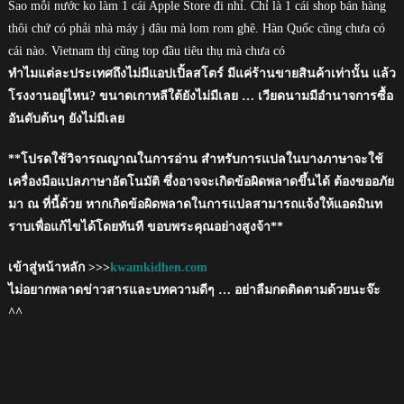
Sao mỗi nước ko làm 1 cái Apple Store đi nhỉ. Chỉ là 1 cái shop bán hàng
thôi chứ có phải nhà máy j đâu mà lom rom ghê. Hàn Quốc cũng chưa có
cái nào. Vietnam thj cũng top đầu tiêu thụ mà chưa có
ทำไมแต่ละประเทศถึงไม่มีแอปเปิ้ลสโตร์ มีแค่ร้านขายสินค้าเท่านั้น แล้ว
โรงงานอยู่ไหน? ขนาดเกาหลีใต้ยังไม่มีเลย … เวียดนามมีอำนาจการซื้อ
อันดับต้นๆ ยังไม่มีเลย
**โปรดใช้วิจารณญาณในการอ่าน สำหรับการแปลในบางภาษาจะใช้
เครื่องมือแปลภาษาอัตโนมัติ ซึ่งอาจจะเกิดข้อผิดพลาดขึ้นได้ ต้องขออภัย
มา ณ ที่นี้ด้วย หากเกิดข้อผิดพลาดในการแปลสามารถแจ้งให้แอดมินท
ราบเพื่อแก้ไขได้โดยทันที ขอบพระคุณอย่างสูงจ้า**
เข้าสู่หน้าหลัก >>>
kwamkidhen.com
ไม่อยากพลาดข่าวสารและบทความดีๆ … อย่าลืมกดติดตามด้วยนะจ๊ะ
^^