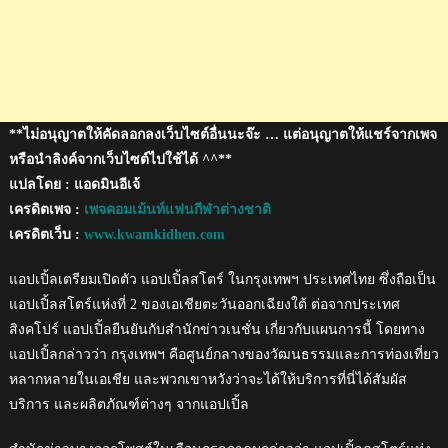
ประเทศไทย
**ไม่อนุญาตให้คัดลอกลงเว็บไซต์อื่นนะจ๊ะ … แต่อนุญาตให้แชร์จากเพจ
หรือนำลิงค์จากเว็บไซต์ไปใช้ได้ ^^**
แปลโดย : แอดมินอีเจ้
เครดิตเพจ :
เพจคอมเม้นท์แฟนกีฬาต่างชาติ
เครดิตเว็บ :
www.kwamkidhen.com
แอปเปิ้ลเตรียมเปิดตัว แอปเปิ้ลสโตร์ ในกรุงเทพฯ ประเทศไทย ซึ่งถือเป็น
แอปเปิ้ลสโตร์แห่งที่ 2 ของเอเชียตะวันออกเฉียงใต้ ต่อจากประเทศ
สิงคโปร์ แอปเปิ้ลยืนยันกับสำนักข่าวเนชั่น เกี่ยวกับแผนการนี้ โดยทาง
แอปเปิ้ลกล่าวว่า กรุงเทพฯ คือศูนย์กลางของวัฒนธรรมและการท่องเที่ยว
หลากหลายในเอเชีย และพวกเขาหวังว่าจะได้ให้บริการที่นี่ได้สัมผัส
บริการ และผลิตภัณฑ์ต่างๆ จากแอปเปิ้ล